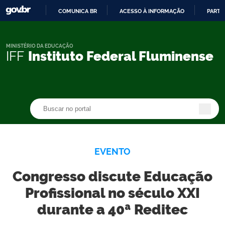
COMUNICA BR
ACESSO À INFORMAÇÃO
PARTI
IR
PARA
O
MINISTÉRIO DA EDUCAÇÃO
IFF
Instituto Federal Fluminense
CONTEÚDO
Buscar no portal
Buscar no portal
EVENTO
Congresso discute Educação
Profissional no século XXI
durante a 40ª Reditec