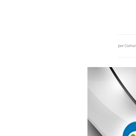
por
Comuni