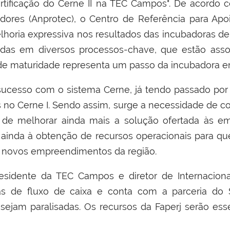
ertificação do Cerne II na TEC Campos". De acordo
ores (Anprotec), o Centro de Referência para Ap
oria expressiva nos resultados das incubadoras de d
das em diversos processos-chave, que estão assoc
vel de maturidade representa um passo da incubadora 
ucesso com o sistema Cerne, já tendo passado por d
no Cerne I. Sendo assim, surge a necessidade de cont
 de melhorar ainda mais a solução ofertada às e
a ainda à obtenção de recursos operacionais para qu
e novos empreendimentos da região.
idente da TEC Campos e diretor de Internaciona
s de fluxo de caixa e conta com a parceria do S
sejam paralisadas. Os recursos da Faperj serão ess