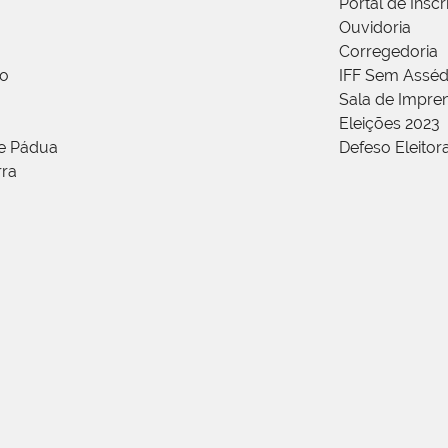
Portal de Insc
Ouvidoria
Corregedoria
ão
IFF Sem Asséd
Sala de Impren
Eleições 2023
de Pádua
Defeso Eleitor
rra