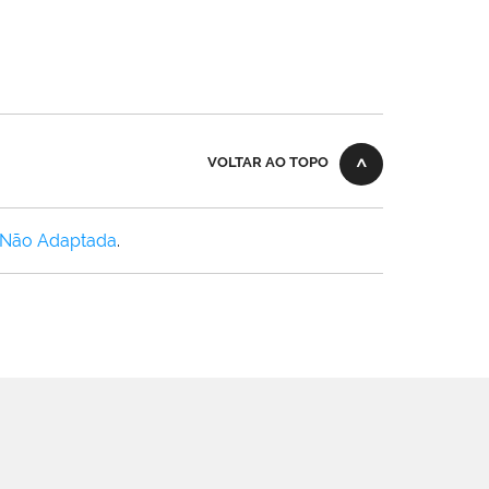
VOLTAR AO TOPO
 Não Adaptada
.