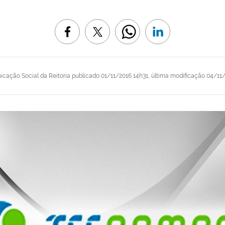
cação Social da Reitoria
publicado
01/11/2016 14h31,
última modificação
04/11/