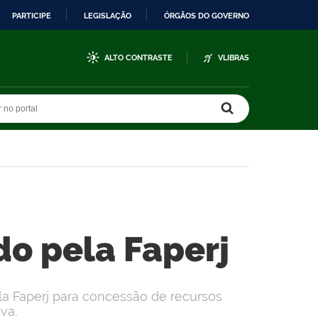
PARTICIPE
LEGISLAÇÃO
ÓRGÃOS DO GOVERNO
ALTO CONTRASTE
VLIBRAS
r no portal
r no portal
o pela Faperj
la Faperj para concessão de recursos
va.