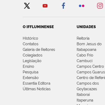
O IFFLUMINENSE
UNIDADES
Histórico
Reitoria
Contatos
Bom Jesus do
Galeria de Reitores
Itabapoana
Colegiados
Cabo Frio
Legislação
Cambuci
Ensino
Campos Centro
Pesquisa
Campos Guarus
Extensão
Centro de Refer
Essentia Editora
Campos dos
Últimas Notícias
Goytacazes
Itaboraí
Itaperuna