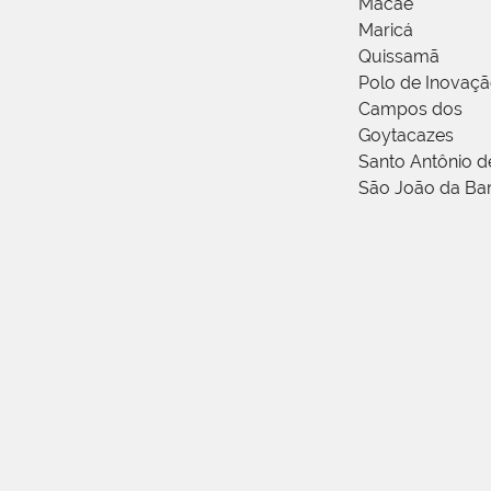
Macaé
Maricá
Quissamã
Polo de Inovaç
Campos dos
Goytacazes
Santo Antônio 
São João da Ba