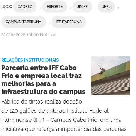
tags:
,
,
,
,
XADREZ
ESPORTE
JINIFF
JERJ
,
CAMPUS ITAPERUNA
IFF ITAPERUNA
por
publicado
22/06/2026
10h00
Notícias
Ana
Paula
Viana,
RELAÇÕES INSTITUCIONAIS
da
Parceria entre IFF Cabo
Comunicação
Frio e empresa local traz
Social
melhorias para a
do
infraestrutura do campus
Campus
Maricá
Fábrica de tintas realiza doação
de 120 galões de tinta ao Instituto Federal
Fluminense (IFF) – Campus Cabo Frio, em uma
iniciativa que reforça a importância das parcerias