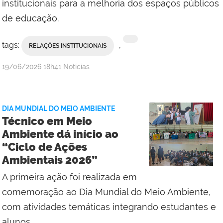
institucionais para a melhoria dos espaços públicos
de educação.
tags:
,
RELAÇÕES INSTITUCIONAIS
por
publicado
19/06/2026
18h41
Notícias
Comunicação
Social
do
DIA MUNDIAL DO MEIO AMBIENTE
IFF
Técnico em Meio
Campus
Ambiente dá início ao
Cabo
“Ciclo de Ações
Frio
Ambientais 2026”
A primeira ação foi realizada em
comemoração ao Dia Mundial do Meio Ambiente,
com atividades temáticas integrando estudantes e
alunos.