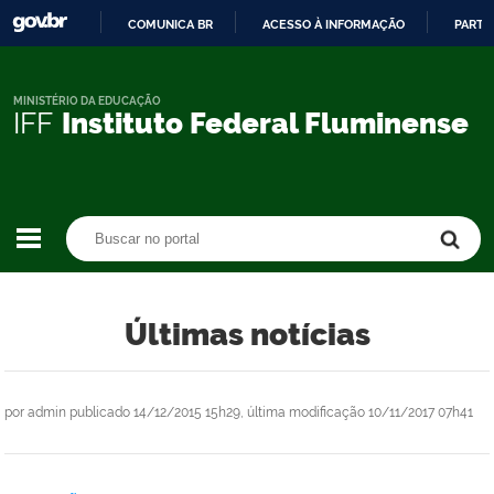
COMUNICA BR
ACESSO À INFORMAÇÃO
PARTI
IR
PARA
O
MINISTÉRIO DA EDUCAÇÃO
IFF
Instituto Federal Fluminense
CONTEÚDO
Buscar no portal
Buscar no portal
Últimas notícias
por
admin
publicado
14/12/2015 15h29,
última modificação
10/11/2017 07h41