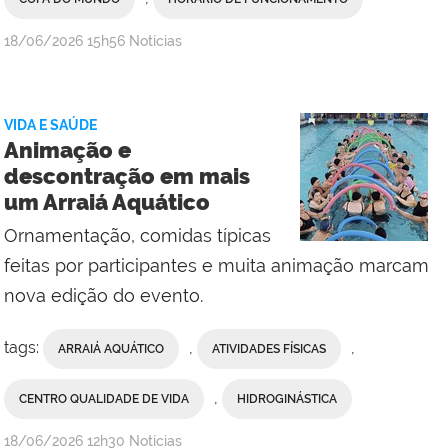
por
publicado
18/06/2026
15h56
Notícias
Erika
Vieira,
do
VIDA E SAÚDE
Campus
Animação e
Bom
descontração em mais
Jesus
um Arraiá Aquático
do
Itabapoana
Ornamentação, comidas típicas
feitas por participantes e muita animação marcam
nova edição do evento.
tags:
,
,
ARRAIÁ AQUÁTICO
ATIVIDADES FÍSICAS
,
CENTRO QUALIDADE DE VIDA
HIDROGINÁSTICA
por
publicado
18/06/2026
12h30
Notícias