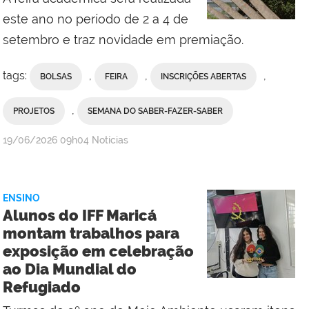
Centro
este ano no período de 2 a 4 de
setembro e traz novidade em premiação.
tags:
,
,
,
BOLSAS
FEIRA
INSCRIÇÕES ABERTAS
,
PROJETOS
SEMANA DO SABER-FAZER-SABER
por
publicado
19/06/2026
09h04
Notícias
Assessoria
de
Comunicação
ENSINO
Social
Alunos do IFF Maricá
do
montam trabalhos para
Campus
exposição em celebração
Campos
ao Dia Mundial do
Centro
Refugiado