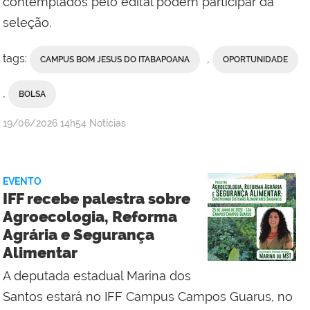
contemplados pelo edital podem participar da
seleção.
tags:
,
CAMPUS BOM JESUS DO ITABAPOANA
OPORTUNIDADE
,
BOLSA
por
publicado
19/06/2026
14h54
Notícias
Erika
Vieira,
da
EVENTO
Comunicação
IFF recebe palestra sobre
Social
Agroecologia, Reforma
do
Agrária e Segurança
Campus
Alimentar
Bom
Jesus
A deputada estadual Marina dos
do
Santos estará no IFF Campus Campos Guarus, no
Itabapoana