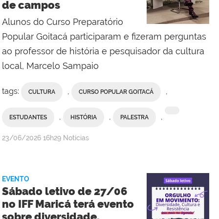
de campos
Campus
Bom
Alunos do Curso Preparatório
Jesus
Popular Goitacá participaram e fizeram perguntas
do
ao professor de história e pesquisador da cultura
Itabapoana
local, Marcelo Sampaio
tags:
,
,
CULTURA
CURSO POPULAR GOITACÁ
,
,
,
ESTUDANTES
HISTÓRIA
PALESTRA
por
publicado
23/06/2026
16h29
Notícias
Antonio
Barros/Assesssoria
de
EVENTO
Comunicação
Sábado letivo de 27/06
Social
no IFF Maricá terá evento
do
sobre diversidade,