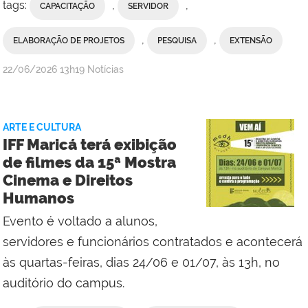
tags:
,
,
CAPACITAÇÃO
SERVIDOR
,
,
ELABORAÇÃO DE PROJETOS
PESQUISA
EXTENSÃO
por
publicado
22/06/2026
13h19
Notícias
Comunicação
Social
da
ARTE E CULTURA
Reitoria
IFF Maricá terá exibição
de filmes da 15ª Mostra
Cinema e Direitos
Humanos
Evento é voltado a alunos,
servidores e funcionários contratados e acontecerá
às quartas-feiras, dias 24/06 e 01/07, às 13h, no
auditório do campus.