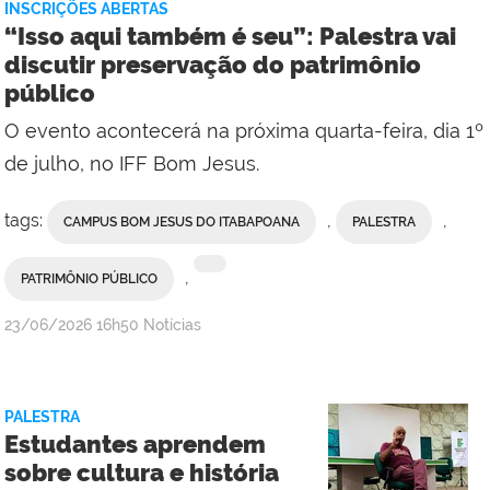
INSCRIÇÕES ABERTAS
“Isso aqui também é seu”: Palestra vai
discutir preservação do patrimônio
público
O evento acontecerá na próxima quarta-feira, dia 1º
de julho, no IFF Bom Jesus.
tags:
,
,
CAMPUS BOM JESUS DO ITABAPOANA
PALESTRA
,
PATRIMÔNIO PÚBLICO
por
publicado
23/06/2026
16h50
Notícias
Erika
Vieira,
da
PALESTRA
Comunicação
Estudantes aprendem
Social
sobre cultura e história
do