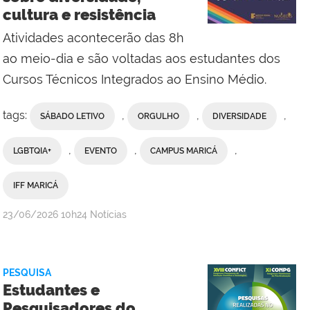
Campus
cultura e resistência
Campos
Centro
Atividades acontecerão das 8h
ao meio-dia e são voltadas aos estudantes dos
Cursos Técnicos Integrados ao Ensino Médio.
tags:
,
,
,
SÁBADO LETIVO
ORGULHO
DIVERSIDADE
,
,
,
LGBTQIA+
EVENTO
CAMPUS MARICÁ
IFF MARICÁ
por
publicado
23/06/2026
10h24
Notícias
Ana
Paula
Viana,
PESQUISA
da
Estudantes e
Comunicação
Pesquisadores do