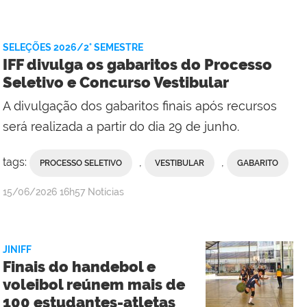
Ana
Paula
Viana,
SELEÇÕES 2026/2° SEMESTRE
da
IFF divulga os gabaritos do Processo
Comunicação
Seletivo e Concurso Vestibular
Social
A divulgação dos gabaritos finais após recursos
do
Campus
será realizada a partir do dia 29 de junho.
Maricá
tags:
,
,
PROCESSO SELETIVO
VESTIBULAR
GABARITO
por
publicado
15/06/2026
16h57
Notícias
Comunicação
Social
da
JINIFF
Reitoria
Finais do handebol e
voleibol reúnem mais de
100 estudantes-atletas