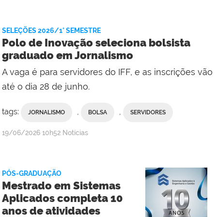
Assessoria
de
Comunicação
SELEÇÕES 2026/1° SEMESTRE
Social
Polo de Inovação seleciona bolsista
do
graduado em Jornalismo
Campus
A vaga é para servidores do IFF, e as inscrições vão
Campos
Centro
até o dia 28 de junho.
tags:
,
,
JORNALISMO
BOLSA
SERVIDORES
por
publicado
19/06/2026
10h52
Notícias
Comunicação
Social
da
PÓS-GRADUAÇÃO
Reitoria
Mestrado em Sistemas
Aplicados completa 10
anos de atividades