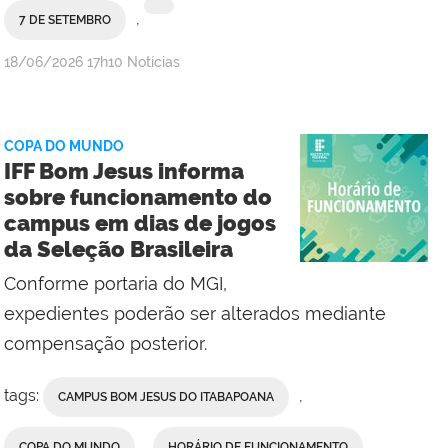
,
7 DE SETEMBRO
por
publicado
18/06/2026
17h10
Notícias
Antonio
Barros/Assesssoria
de
COPA DO MUNDO
Comunicação
IFF Bom Jesus informa
Social
sobre funcionamento do
do
campus em dias de jogos
Campus
da Seleção Brasileira
Campos
Centro
Conforme portaria do MGI,
expedientes poderão ser alterados mediante
compensação posterior.
tags:
,
CAMPUS BOM JESUS DO ITABAPOANA
,
COPA DO MUNDO
HORÁRIO DE FUNCIONAMENTO