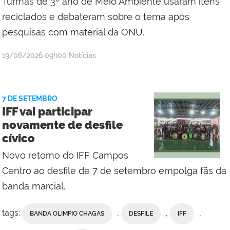
Turmas de 3º ano de Meio Ambiente usaram itens
reciclados e debateram sobre o tema após
pesquisas com material da ONU.
por
publicado
19/06/2026
09h00
Notícias
Ana
Paula
Rocha
7 DE SETEMBRO
Viana
IFF vai participar
novamente de desfile
cívico
Novo retorno do IFF Campos
Centro ao desfile de 7 de setembro empolga fãs da
banda marcial.
tags:
,
,
,
BANDA OLIMPIO CHAGAS
DESFILE
IFF