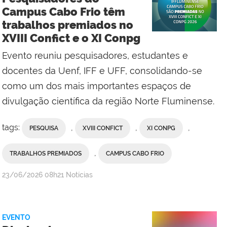
Social
Campus Cabo Frio têm
do
trabalhos premiados no
Campus
XVIII Confict e o XI Conpg
Maricá
Evento reuniu pesquisadores, estudantes e
docentes da Uenf, IFF e UFF, consolidando-se
como um dos mais importantes espaços de
divulgação científica da região Norte Fluminense.
tags:
,
,
,
PESQUISA
XVIII CONFICT
XI CONPG
,
TRABALHOS PREMIADOS
CAMPUS CABO FRIO
por
publicado
23/06/2026
08h21
Notícias
Comunicação
Social
do
EVENTO
IFF