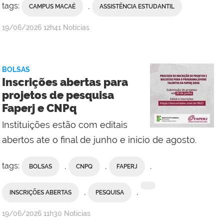
tags:
,
CAMPUS MACAÉ
ASSISTÊNCIA ESTUDANTIL
por
publicado
19/06/2026
12h41
Notícias
Valdênia
Lins
-
BOLSAS
Campus
Inscrições abertas para
Macaé
projetos de pesquisa
Faperj e CNPq
Instituições estão com editais
abertos ate o final de junho e início de agosto.
tags:
,
,
,
BOLSAS
CNPQ
FAPERJ
,
,
INSCRIÇÕES ABERTAS
PESQUISA
por
publicado
19/06/2026
11h30
Notícias