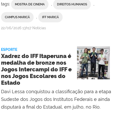
tags:
,
,
MOSTRA DE CINEMA
DIREITOS HUMANOS
,
CAMPUS MARICÁ
IFF MARICÁ
por
publicado
22/06/2026
13h17
Notícias
Ana
Paula
Viana,
ESPORTE
da
Xadrez do IFF Itaperuna é
Comunicação
medalha de bronze nos
Social
Jogos Intercampi do IFF e
do
nos Jogos Escolares do
Campus
Estado
Maricá
Davi Lessa conquistou a classificação para a etapa
Sudeste dos Jogos dos Institutos Federais e ainda
disputará a final do Estadual, em julho, no Rio.