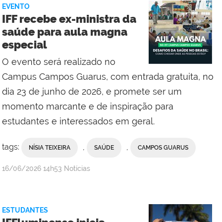
EVENTO
Comunicação
IFF recebe ex-ministra da
Social
saúde para aula magna
do
especial
Campus
Bom
O evento será realizado no
Jesus
Campus Campos Guarus, com entrada gratuita, no
do
dia 23 de junho de 2026, e promete ser um
Itabapoana
momento marcante e de inspiração para
estudantes e interessados em geral.
tags:
,
,
NÍSIA TEIXEIRA
SAÚDE
CAMPOS GUARUS
por
publicado
16/06/2026
14h53
Notícias
Comunicação
Social
da
ESTUDANTES
Reitoria