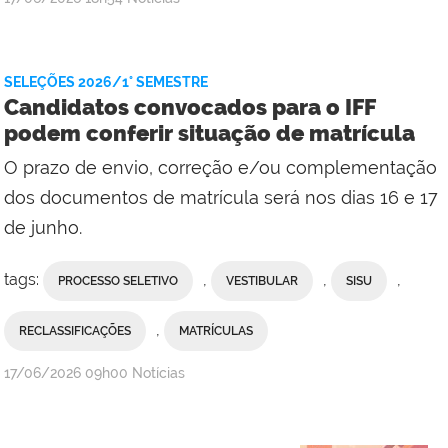
Ana
Paula
Viana,
SELEÇÕES 2026/1° SEMESTRE
da
Candidatos convocados para o IFF
Comunicação
podem conferir situação de matrícula
Social
O prazo de envio, correção e/ou complementação
do
Campus
dos documentos de matrícula será nos dias 16 e 17
Maricá
de junho.
tags:
,
,
,
PROCESSO SELETIVO
VESTIBULAR
SISU
,
RECLASSIFICAÇÕES
MATRÍCULAS
por
publicado
17/06/2026
09h00
Notícias
Comunicação
Social
da