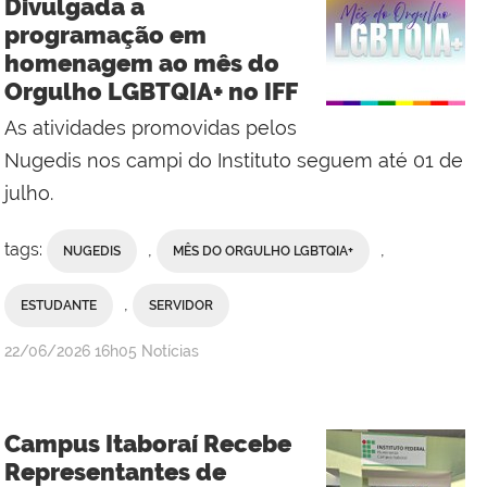
Divulgada a
Campus
programação em
Cabo
homenagem ao mês do
Frio
Orgulho LGBTQIA+ no IFF
As atividades promovidas pelos
Nugedis nos campi do Instituto seguem até 01 de
julho.
tags:
,
,
NUGEDIS
MÊS DO ORGULHO LGBTQIA+
,
ESTUDANTE
SERVIDOR
por
publicado
22/06/2026
16h05
Notícias
Comunicação
Social
da
Campus Itaboraí Recebe
Reitoria
Representantes de