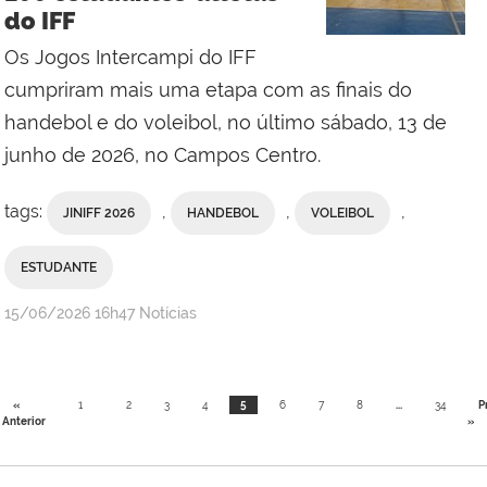
do IFF
Os Jogos Intercampi do IFF
cumpriram mais uma etapa com as finais do
handebol e do voleibol, no último sábado, 13 de
junho de 2026, no Campos Centro.
tags:
,
,
,
JINIFF 2026
HANDEBOL
VOLEIBOL
ESTUDANTE
por
publicado
15/06/2026
16h47
Notícias
Comunicação
Social
da
«
1
2
3
4
5
6
7
8
...
34
P
Reitoria
Anterior
»