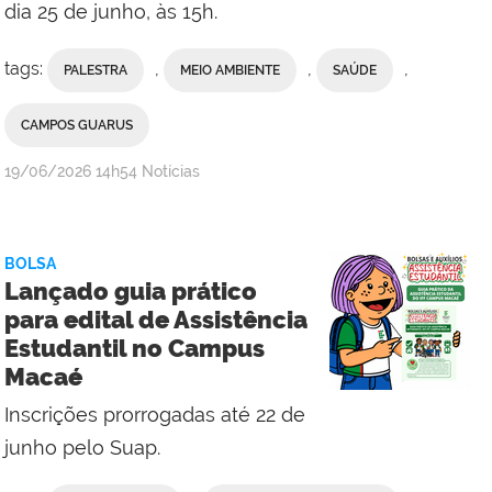
dia 25 de junho, às 15h.
tags:
,
,
,
PALESTRA
MEIO AMBIENTE
SAÚDE
CAMPOS GUARUS
por
publicado
19/06/2026
14h54
Notícias
Comunicação
Social
da
BOLSA
Reitoria
Lançado guia prático
para edital de Assistência
Estudantil no Campus
Macaé
Inscrições prorrogadas até 22 de
junho pelo Suap.