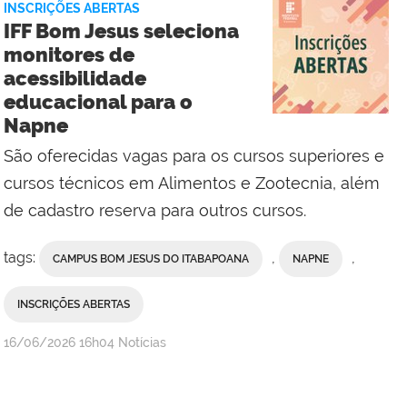
INSCRIÇÕES ABERTAS
Reitoria
IFF Bom Jesus seleciona
monitores de
acessibilidade
educacional para o
Napne
São oferecidas vagas para os cursos superiores e
cursos técnicos em Alimentos e Zootecnia, além
de cadastro reserva para outros cursos.
tags:
,
,
CAMPUS BOM JESUS DO ITABAPOANA
NAPNE
INSCRIÇÕES ABERTAS
por
publicado
16/06/2026
16h04
Notícias
Erika
Vieira,
da