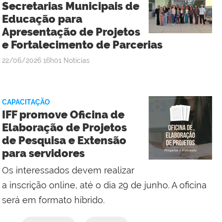
Secretarias Municipais de
Educação para
Apresentação de Projetos
e Fortalecimento de Parcerias
por
publicado
22/06/2026
16h01
Notícias
Rodolfo
Ribeiro
Oliveira
CAPACITAÇÃO
Neto
IFF promove Oficina de
Elaboração de Projetos
de Pesquisa e Extensão
para servidores
Os interessados devem realizar
a inscrição online, até o dia 29 de junho. A oficina
será em formato híbrido.