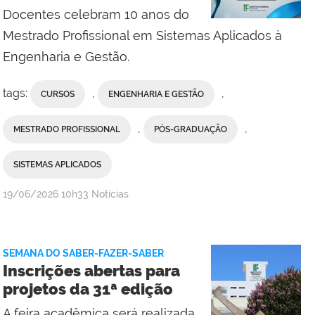
Docentes celebram 10 anos do
Mestrado Profissional em Sistemas Aplicados à
Engenharia e Gestão.
tags:
,
,
CURSOS
ENGENHARIA E GESTÃO
,
,
MESTRADO PROFISSIONAL
PÓS-GRADUAÇÃO
SISTEMAS APLICADOS
por
publicado
19/06/2026
10h33
Notícias
Assesssoria
de
Comunicação
SEMANA DO SABER-FAZER-SABER
Social
Inscrições abertas para
do
projetos da 31ª edição
Campus
A feira acadêmica será realizada
Campos