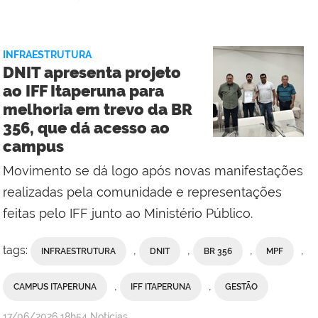
Assessoria
de
Comunicação
INFRAESTRUTURA
Social
DNIT apresenta projeto
do
ao IFF Itaperuna para
Campus
melhoria em trevo da BR
Campos
356, que dá acesso ao
Centro
campus
Movimento se dá logo após novas manifestações
realizadas pela comunidade e representações
feitas pelo IFF junto ao Ministério Público.
tags:
,
,
,
,
INFRAESTRUTURA
DNIT
BR 356
MPF
,
,
CAMPUS ITAPERUNA
IFF ITAPERUNA
GESTÃO
por
publicado
17/06/2026
18h54
Notícias