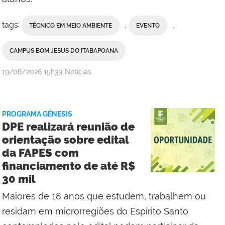
tags:
,
,
TÉCNICO EM MEIO AMBIENTE
EVENTO
CAMPUS BOM JESUS DO ITABAPOANA
por
publicado
19/06/2026
15h33
Notícias
Erika
Vieira,
da
PROGRAMA GÊNESIS
Comunicação
DPE realizará reunião de
Social
orientação sobre edital
do
da FAPES com
Campus
financiamento de até R$
Bom
30 mil
Jesus
do
Maiores de 18 anos que estudem, trabalhem ou
Itabapoana
residam em microrregiões do Espírito Santo