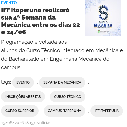
EVENTO
Reitoria
IFF Itaperuna realizará
sua 4ª Semana da
Mecânica entre os dias 22
e 24/06
Programação é voltada aos
alunos do Curso Técnico Integrado em Mecânica e
do Bacharelado em Engenharia Mecânica do
campus.
tags:
,
,
EVENTO
SEMANA DA MECÂNICA
,
,
INSCRIÇÕES ABERTAS
CURSO TÉCNICO
,
,
CURSO SUPERIOR
CAMPUS ITAPERUNA
IFF ITAPERUNA
por
publicado
15/06/2026
18h57
Notícias