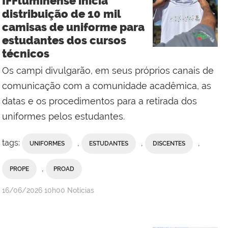
IFFluminense inicia
distribuição de 10 mil
camisas de uniforme para
estudantes dos cursos
técnicos
Os campi divulgarão, em seus próprios canais de
comunicação com a comunidade acadêmica, as
datas e os procedimentos para a retirada dos
uniformes pelos estudantes.
tags:
,
,
,
UNIFORMES
ESTUDANTES
DISCENTES
,
PROPE
PROAD
por
publicado
16/06/2026
10h00
Notícias
Comunicação
Social
da