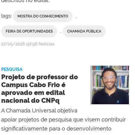
descritos no edital.
tags:
,
MOSTRA DO CONHECIMENTO
,
FEIRA DE OPORTUNIDADES
CHAMADA PÚBLICA
por
publicado
27/05/2026
15h36
Notícias
Erika
Vieira,
da
PESQUISA
Comunicação
Projeto de professor do
Social
Campus Cabo Frio é
do
aprovado em edital
Campus
nacional do CNPq
Bom
Jesus
A Chamada Universal objetiva
do
apoiar projetos de pesquisa que visem contribuir
Itabapoana
significativamente para o desenvolvimento