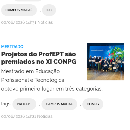
,
CAMPUS MACAÉ
IFC
por
publicado
02/06/2026
14h31
Notícias
Divulgação
IFC
MESTRADO
Projetos do ProfEPT são
premiados no XI CONPG
Mestrado em Educação
Profissional e Tecnológica
obteve primeiro lugar em três categorias.
tags:
,
,
PROFEPT
CAMPUS MACAÉ
CONPG
por
publicado
02/06/2026
14h21
Notícias
Valdênia
Lins