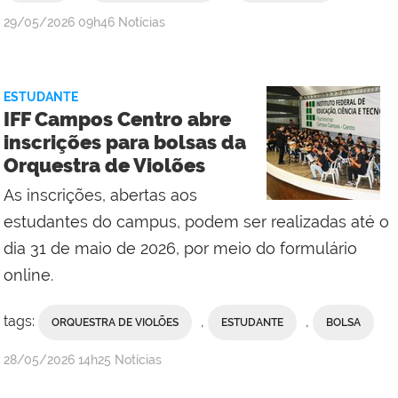
por
publicado
29/05/2026
09h46
Notícias
Ana
Paula
Viana,
ESTUDANTE
da
IFF Campos Centro abre
Comunicação
inscrições para bolsas da
Social
Orquestra de Violões
do
Campus
As inscrições, abertas aos
Maricá
estudantes do campus, podem ser realizadas até o
dia 31 de maio de 2026, por meio do formulário
online.
tags:
,
,
ORQUESTRA DE VIOLÕES
ESTUDANTE
BOLSA
por
publicado
28/05/2026
14h25
Notícias
Comunicação