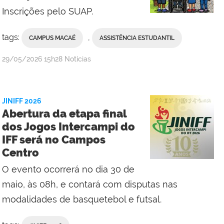
Inscrições pelo SUAP.
tags:
,
CAMPUS MACAÉ
ASSISTÊNCIA ESTUDANTIL
por
publicado
29/05/2026
15h28
Notícias
Valdênia
Lins
-
JINIFF 2026
Campus
Abertura da etapa final
Macaé
dos Jogos Intercampi do
IFF será no Campos
Centro
O evento ocorrerá no dia 30 de
maio, às 08h, e contará com disputas nas
modalidades de basquetebol e futsal.