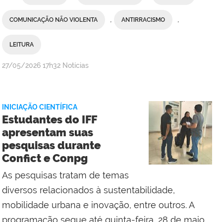
,
,
COMUNICAÇÃO NÃO VIOLENTA
ANTIRRACISMO
LEITURA
por
publicado
27/05/2026
17h32
Notícias
Comunicação
Social
da
INICIAÇÃO CIENTÍFICA
Reitoria
Estudantes do IFF
apresentam suas
pesquisas durante
Confict e Conpg
As pesquisas tratam de temas
diversos relacionados à sustentabilidade,
mobilidade urbana e inovação, entre outros. A
programação segue até quinta-feira, 28 de maio.