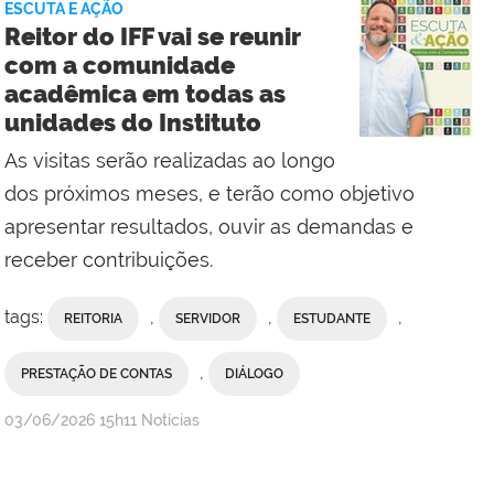
ESCUTA E AÇÃO
Reitor do IFF vai se reunir
com a comunidade
acadêmica em todas as
unidades do Instituto
As visitas serão realizadas ao longo
dos próximos meses, e terão como objetivo
apresentar resultados, ouvir as demandas e
receber contribuições.
tags:
,
,
,
REITORIA
SERVIDOR
ESTUDANTE
,
PRESTAÇÃO DE CONTAS
DIÁLOGO
por
publicado
03/06/2026
15h11
Notícias
Comunicação
Social