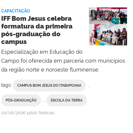
-
CAPACITAÇÃO
Campus
IFF Bom Jesus celebra
Macaé
formatura da primeira
pós-graduação do
campus
Especialização em Educação do
Campo foi oferecida em parceria com municípios
da região norte e noroeste fluminense.
tags:
,
CAMPUS BOM JESUS DO ITABAPOANA
,
PÓS-GRADUAÇÃO
ESCOLA DA TERRA
por
publicado
02/06/2026
14h20
Notícias
Erika
Vieira,