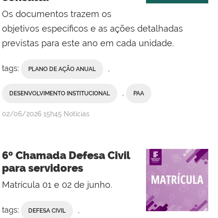
Os documentos trazem os
objetivos específicos e as ações detalhadas
previstas para este ano em cada unidade.
tags:
,
PLANO DE AÇÃO ANUAL
,
DESENVOLVIMENTO INSTITUCIONAL
PAA
por
publicado
02/06/2026
15h45
Notícias
Comunicação
Social
da
6º Chamada Defesa Civil
Reitoria
para servidores
Matrícula 01 e 02 de junho.
tags:
,
DEFESA CIVIL