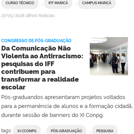
,
,
CURSO TÉCNICO
IFF MARICÁ
CAMPUS MARICÁ
por
publicado
27/05/2026
18h00
Notícias
Ana
Paula
Viana,
CONGRESSO DE PÓS-GRADUAÇÃO
da
Da Comunicação Não
Comunicação
Violenta ao Antirracismo:
Social
pesquisas do IFF
do
contribuem para
Campus
transformar a realidade
Maricá
escolar
Pós-graduandos apresentaram projetos voltados
para a permanência de alunos e a formação cidadã,
durante sessão de banners do XI Conpg.
tags:
,
,
,
XI CCONPG
PÓS-GRADUAÇÃO
PESQUISA