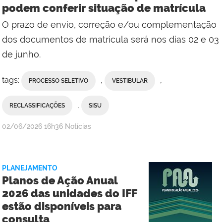
podem conferir situação de matrícula
Campus
O prazo de envio, correção e/ou complementação
Campos
Centro
dos documentos de matrícula será nos dias 02 e 03
de junho.
tags:
,
,
PROCESSO SELETIVO
VESTIBULAR
,
RECLASSIFICAÇÕES
SISU
por
publicado
02/06/2026
16h36
Notícias
Comunicação
Social
da
PLANEJAMENTO
Reitoria
Planos de Ação Anual
2026 das unidades do IFF
estão disponíveis para
consulta