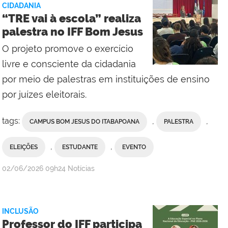
CIDADANIA
da
“TRE vai à escola” realiza
Comunicação
palestra no IFF Bom Jesus
Social
O projeto promove o exercício
do
Campus
livre e consciente da cidadania
Maricá
por meio de palestras em instituições de ensino
por juízes eleitorais.
tags:
,
,
CAMPUS BOM JESUS DO ITABAPOANA
PALESTRA
,
,
ELEIÇÕES
ESTUDANTE
EVENTO
por
publicado
02/06/2026
09h24
Notícias
Erika
Vieira,
da
INCLUSÃO
Comunicação
Professor do IFF participa