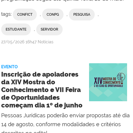
tags:
,
,
,
CONFICT
CONPG
PESQUISA
,
ESTUDANTE
SERVIDOR
por
publicado
27/05/2026
16h47
Notícias
Ferdinanda
Maia
/
EVENTO
Comunicação
Inscrição de apoiadores
Social
da XIV Mostra do
da
Conhecimento e VII Feira
Reitoria
de Oportunidades
começam dia 1º de junho
Pessoas Jurídicas poderão enviar propostas até dia
14 de agosto, conforme modalidades e critérios