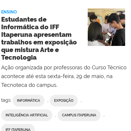
Social
do
ENSINO
Campus
Estudantes de
Campos
Informática do IFF
Centro
Itaperuna apresentam
trabalhos em exposição
que mistura Arte e
Tecnologia
Ação organizada por professoras do Curso Técnico
acontece até esta sexta-feira, 29 de maio, na
Tecnoteca do campus.
tags:
,
,
INFORMÁTICA
EXPOSIÇÃO
,
,
INTELIGÊNCIA ARTIFICIAL
CAMPUS ITAPERUNA
IFF ITAPERUNA