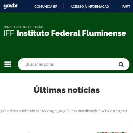
COMUNICA BR
ACESSO À INFORMAÇÃO
PARTI
IR
PARA
O
MINISTÉRIO DA EDUCAÇÃO
IFF
Instituto Federal Fluminense
CONTEÚDO
Buscar no portal
Buscar no portal
Últimas notícias
por
admin
publicado
14/12/2015 15h29,
última modificação
10/11/2017 07h41