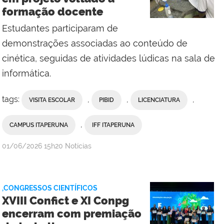
Campos
formação docente
Centro
Estudantes participaram de
demonstrações associadas ao conteúdo de
cinética, seguidas de atividades lúdicas na sala de
informática.
tags:
,
,
,
VISITA ESCOLAR
PIBID
LICENCIATURA
,
CAMPUS ITAPERUNA
IFF ITAPERUNA
por
publicado
01/06/2026
15h20
Notícias
Ana
Paula
Viana,
,CONGRESSOS CIENTÍFICOS
da
XVIII Confict e XI Conpg
Comunicação
encerram com premiação
Social