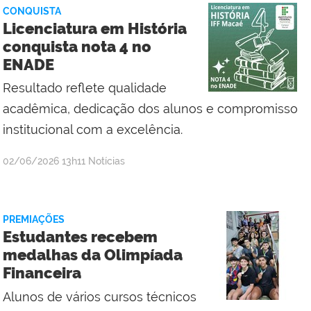
da
CONQUISTA
Comunicação
Licenciatura em História
Social
conquista nota 4 no
do
ENADE
Campus
Bom
Resultado reflete qualidade
Jesus
acadêmica, dedicação dos alunos e compromisso
do
institucional com a excelência.
Itabapoana
por
publicado
02/06/2026
13h11
Notícias
Campus
Macaé
PREMIAÇÕES
Estudantes recebem
medalhas da Olimpíada
Financeira
Alunos de vários cursos técnicos