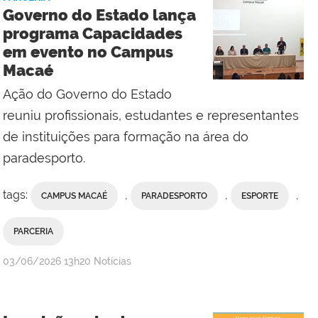
Comunicação
Governo do Estado lança
Social
programa Capacidades
do
em evento no Campus
Campus
Macaé
Bom
Jesus
Ação do Governo do Estado
do
reuniu profissionais, estudantes e representantes
Itabapoana
de instituições para formação na área do
paradesporto.
tags:
,
,
,
CAMPUS MACAÉ
PARADESPORTO
ESPORTE
PARCERIA
por
publicado
03/06/2026
13h20
Notícias
Valdênia
Lins
-