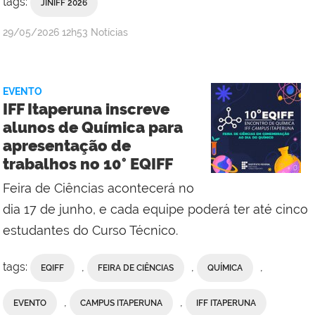
tags:
JINIFF 2026
por
publicado
29/05/2026
12h53
Notícias
Comunicação
Social
da
EVENTO
Reitoria
IFF Itaperuna inscreve
alunos de Química para
apresentação de
trabalhos no 10° EQIFF
Feira de Ciências acontecerá no
dia 17 de junho, e cada equipe poderá ter até cinco
estudantes do Curso Técnico.
tags:
,
,
,
EQIFF
FEIRA DE CIÊNCIAS
QUÍMICA
,
,
EVENTO
CAMPUS ITAPERUNA
IFF ITAPERUNA