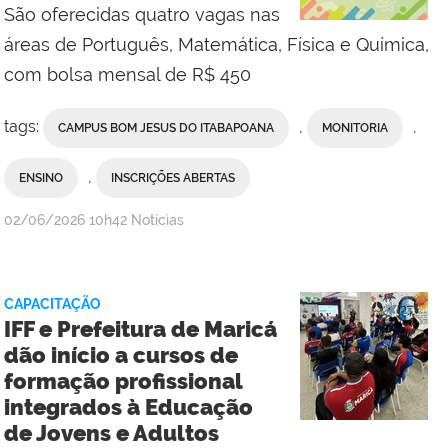
São oferecidas quatro vagas nas
áreas de Português, Matemática, Física e Química,
com bolsa mensal de R$ 450
tags:
,
,
CAMPUS BOM JESUS DO ITABAPOANA
MONITORIA
,
ENSINO
INSCRIÇÕES ABERTAS
por
publicado
02/06/2026
10h42
Notícias
Erika
Vieira,
da
CAPACITAÇÃO
Comunicação
IFF e Prefeitura de Maricá
Social
dão início a cursos de
do
formação profissional
Campus
integrados à Educação
Bom
de Jovens e Adultos
Jesus