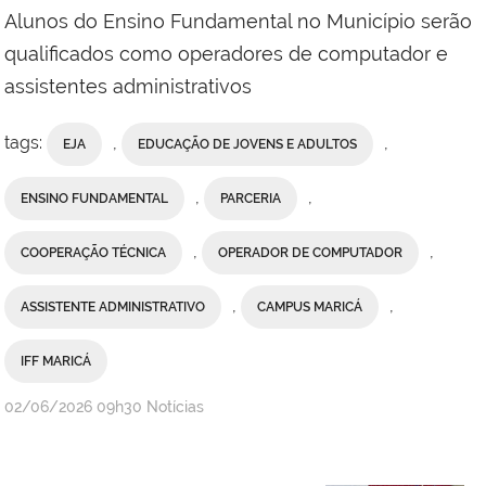
do
Alunos do Ensino Fundamental no Município serão
Itabapoana
qualificados como operadores de computador e
assistentes administrativos
tags:
,
,
EJA
EDUCAÇÃO DE JOVENS E ADULTOS
,
,
ENSINO FUNDAMENTAL
PARCERIA
,
,
COOPERAÇÃO TÉCNICA
OPERADOR DE COMPUTADOR
,
,
ASSISTENTE ADMINISTRATIVO
CAMPUS MARICÁ
IFF MARICÁ
por
publicado
02/06/2026
09h30
Notícias
Ana
Paula
Viana,