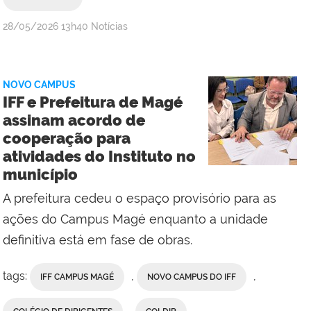
por
publicado
28/05/2026
13h40
Notícias
Ana
Paula
Viana,
NOVO CAMPUS
da
IFF e Prefeitura de Magé
Comunicação
assinam acordo de
Social
cooperação para
do
atividades do Instituto no
Campus
município
Maricá
A prefeitura cedeu o espaço provisório para as
ações do Campus Magé enquanto a unidade
definitiva está em fase de obras.
tags:
,
,
IFF CAMPUS MAGÉ
NOVO CAMPUS DO IFF
,
,