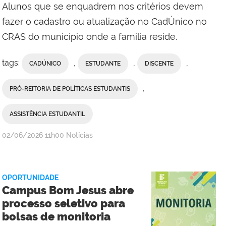
Alunos que se enquadrem nos critérios devem
fazer o cadastro ou atualização no CadÚnico no
CRAS do município onde a família reside.
tags:
,
,
,
CADÚNICO
ESTUDANTE
DISCENTE
,
PRÓ-REITORIA DE POLÍTICAS ESTUDANTIS
ASSISTÊNCIA ESTUDANTIL
por
publicado
02/06/2026
11h00
Notícias
Comunicação
Social
da
OPORTUNIDADE
Reitoria
Campus Bom Jesus abre
processo seletivo para
bolsas de monitoria