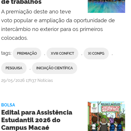
de trabalhos
do
Campus
A premiação deste ano teve
Maricá
voto popular e ampliação da oportunidade de
intercâmbio no exterior para os primeiros
colocados.
tags:
,
,
,
PREMIAÇÃO
XVIII CONFICT
XI CONPG
,
PESQUISA
INICIAÇÃO CIENTÍFICA
por
publicado
29/05/2026
17h37
Notícias
Comunicação
Social
da
BOLSA
Reitoria
Edital para Assistência
Estudantil 2026 do
Campus Macaé