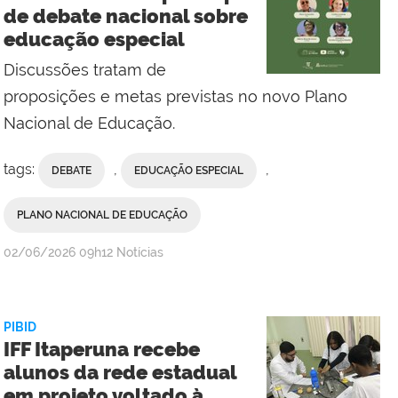
Social
de debate nacional sobre
do
educação especial
Campus
Bom
Discussões tratam de
Jesus
proposições e metas previstas no novo Plano
do
Nacional de Educação.
Itabapoana
tags:
,
,
DEBATE
EDUCAÇÃO ESPECIAL
PLANO NACIONAL DE EDUCAÇÃO
por
publicado
02/06/2026
09h12
Notícias
Assessoria
de
Comunicação
PIBID
Social
IFF Itaperuna recebe
do
alunos da rede estadual
Campus
em projeto voltado à