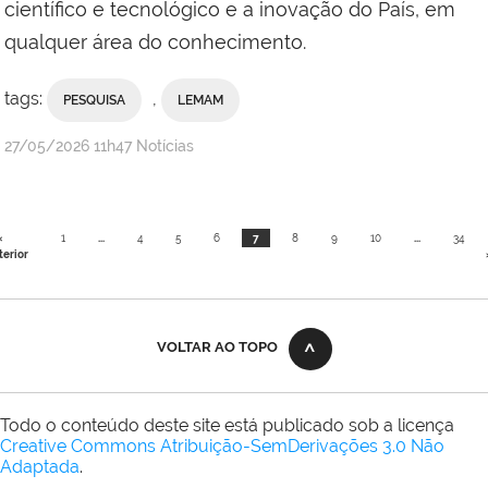
científico e tecnológico e a inovação do País, em
qualquer área do conhecimento.
tags:
,
PESQUISA
LEMAM
por
publicado
27/05/2026
11h47
Notícias
Comunicação
Social
do
«
1
...
4
5
6
7
8
9
10
...
34
IFF
terior
Campus
Cabo
Frio
VOLTAR AO TOPO
Todo o conteúdo deste site está publicado sob a licença
Creative Commons Atribuição-SemDerivações 3.0 Não
Adaptada
.