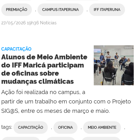
,
,
PREMIAÇÃO
CAMPUS ITAPERUNA
IFF ITAPERUNA
por
publicado
27/05/2026
19h36
Notícias
Ana
Paula
Viana,
CAPACITAÇÃO
da
Alunos de Meio Ambiente
Comunicação
do IFF Maricá participam
Social
de oficinas sobre
do
mudanças climáticas
Campus
Maricá
Ação foi realizada no campus, a
partir de um trabalho em conjunto com o Projeto
SIG@S, entre os meses de março e maio.
tags:
,
,
,
CAPACITAÇÃO
OFICINA
MEIO AMBIENTE