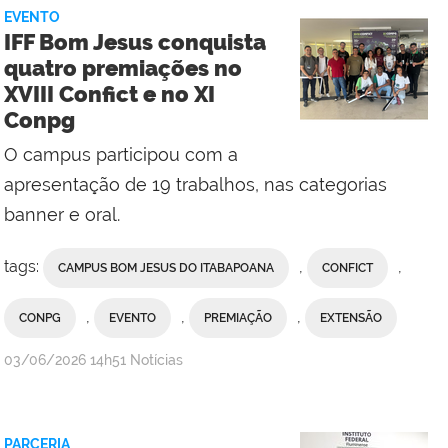
da
EVENTO
Reitoria
IFF Bom Jesus conquista
quatro premiações no
XVIII Confict e no XI
Conpg
O campus participou com a
apresentação de 19 trabalhos, nas categorias
banner e oral.
tags:
,
,
CAMPUS BOM JESUS DO ITABAPOANA
CONFICT
,
,
,
CONPG
EVENTO
PREMIAÇÃO
EXTENSÃO
por
publicado
03/06/2026
14h51
Notícias
Erika
Vieira,
da
PARCERIA