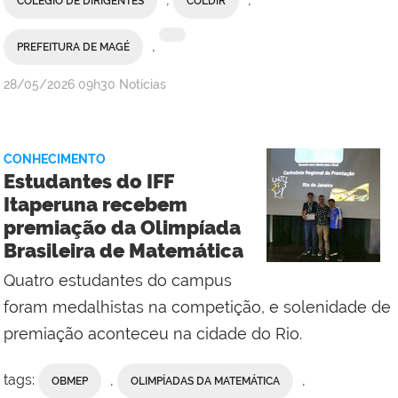
COLÉGIO DE DIRIGENTES
COLDIR
,
PREFEITURA DE MAGÉ
por
publicado
28/05/2026
09h30
Notícias
Ana
Paula
Fassarella
CONHECIMENTO
/
Estudantes do IFF
Comunicação
Itaperuna recebem
Social
premiação da Olimpíada
da
Brasileira de Matemática
Reitoria
Quatro estudantes do campus
foram medalhistas na competição, e solenidade de
premiação aconteceu na cidade do Rio.
tags:
,
,
OBMEP
OLIMPÍADAS DA MATEMÁTICA