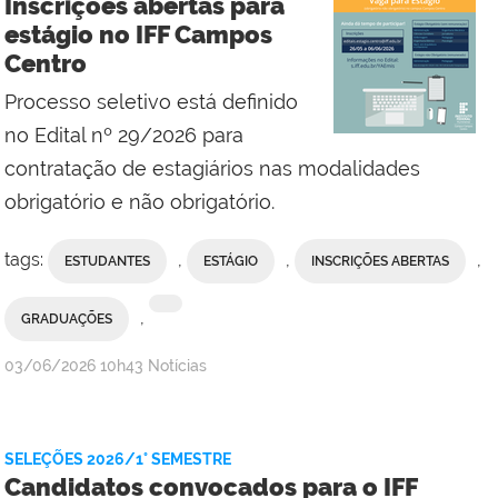
Inscrições abertas para
Campus
estágio no IFF Campos
Macaé
Centro
Processo seletivo está definido
no Edital nº 29/2026 para
contratação de estagiários nas modalidades
obrigatório e não obrigatório.
tags:
,
,
,
ESTUDANTES
ESTÁGIO
INSCRIÇÕES ABERTAS
,
GRADUAÇÕES
por
publicado
03/06/2026
10h43
Notícias
Assessoria
de
Comunicação
SELEÇÕES 2026/1° SEMESTRE
Social
Candidatos convocados para o IFF
do