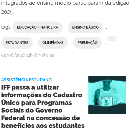
integrados ao ensino médio participaram da edição
2025.
tags:
,
,
EDUCAÇÃO FINANCEIRA
ENSINO BÁSICO
,
,
,
ESTUDANTES
OLIMPÍADAS
PREMIAÇÃO
por
publicado
02/06/2026
12h58
Notícias
Antonio
Barros/Assessoria
de
ASSISTÊNCIA ESTUDANTIL
Comunicação
IFF passa a utilizar
Social
informações do Cadastro
do
Único para Programas
Campus
Sociais do Governo
Campos
Federal na concessão de
Centro
benefícios aos estudantes