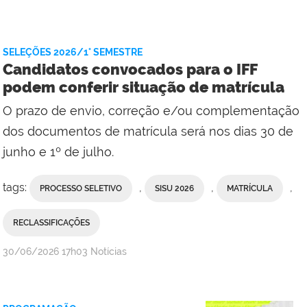
Comunicação
Social
do
SELEÇÕES 2026/1° SEMESTRE
Campus
Candidatos convocados para o IFF
Quissamã
podem conferir situação de matrícula
com
O prazo de envio, correção e/ou complementação
Reitoria
dos documentos de matrícula será nos dias 30 de
junho e 1º de julho.
tags:
,
,
,
PROCESSO SELETIVO
SISU 2026
MATRÍCULA
RECLASSIFICAÇÕES
por
publicado
30/06/2026
17h03
Notícias
Comunicação
Social
da