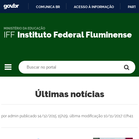
COMUNICA BR
ACESSO À INFORMAÇÃO
PARTI
IR
PARA
O
MINISTÉRIO DA EDUCAÇÃO
IFF
Instituto Federal Fluminense
CONTEÚDO
Buscar no portal
Buscar no portal
Últimas notícias
por
admin
publicado
14/12/2015 15h29,
última modificação
10/11/2017 07h41