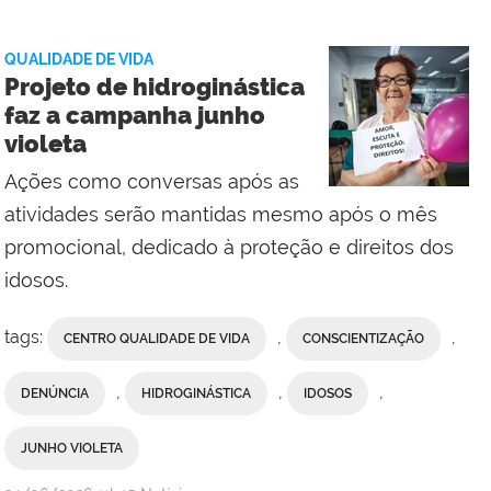
Social
da
QUALIDADE DE VIDA
Reitoria
Projeto de hidroginástica
faz a campanha junho
violeta
Ações como conversas após as
atividades serão mantidas mesmo após o mês
promocional, dedicado à proteção e direitos dos
idosos.
tags:
,
,
CENTRO QUALIDADE DE VIDA
CONSCIENTIZAÇÃO
,
,
,
DENÚNCIA
HIDROGINÁSTICA
IDOSOS
JUNHO VIOLETA