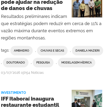
pode ajudar na redução
do
de danos de chuvas
Campus
Bom
Resultados preliminares indicam
Jesus
que estratégias podem reduzir em cerca de 11% a
do
vazão máxima durante eventos extremos em
Itabapoana
regiões montanhosas.
tags:
,
,
AMBHIDRO
CHUVAS E SECAS
DANIELA MAZIERI
,
,
,
DOUTORADO
PESQUISA
MODELAGEM HÍDRICA
por
publicado
03/07/2026
15h54
Notícias
Assessoria
de
Comunicação
INVESTIMENTO
Social
IFF Itaboraí inaugura
do
restaurante estudantil
Campus