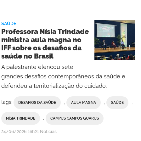
Assessoria
de
Comunicação
SAÚDE
Social
Professora Nísia Trindade
do
ministra aula magna no
Campus
IFF sobre os desafios da
Campos
saúde no Brasil
Centro
A palestrante elencou sete
grandes desafios contemporâneos da saúde e
defendeu a territorialização do cuidado.
tags:
,
,
,
DESAFIOS DA SAÚDE
AULA MAGNA
SAÚDE
,
NÍSIA TRINDADE
CAMPUS CAMPOS GUARUS
por
publicado
24/06/2026
16h21
Notícias
Comunicação