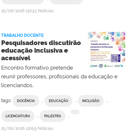
por
publicado
25/06/2026
15h33
Notícias
Ana
Paula
Viana,
TRABALHO DOCENTE
da
Pesquisadores discutirão
Comunicação
educação inclusiva e
Social
acessível
do
Campus
Encontro formativo pretende
Maricá
reunir professores, profissionais da educação e
licenciandos.
tags:
,
,
,
DOCÊNCIA
EDUCAÇÃO
INCLUSÃO
,
,
LICENCIATURA
PALESTRA
por
publicado
25/06/2026
12h59
Notícias