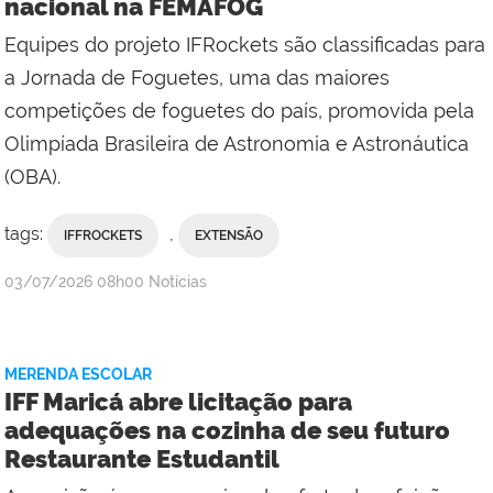
nacional na FEMAFOG
Equipes do projeto IFRockets são classificadas para
a Jornada de Foguetes, uma das maiores
competições de foguetes do país, promovida pela
Olimpíada Brasileira de Astronomia e Astronáutica
(OBA).
tags:
,
IFFROCKETS
EXTENSÃO
por
publicado
03/07/2026
08h00
Notícias
Campus
Cabo
Frio
MERENDA ESCOLAR
com
IFF Maricá abre licitação para
Comunicação
adequações na cozinha de seu futuro
Social
Restaurante Estudantil
da
Reitoria