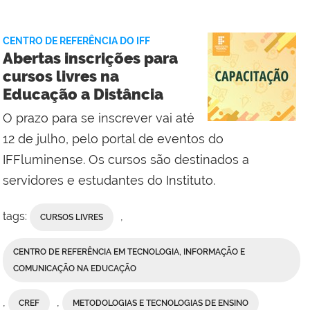
Vieira,
da
CENTRO DE REFERÊNCIA DO IFF
Comunicação
Abertas inscrições para
Social
cursos livres na
do
Educação a Distância
Campus
Bom
O prazo para se inscrever vai até
Jesus
12 de julho, pelo portal de eventos do
do
IFFluminense. Os cursos são destinados a
Itabapoana
servidores e estudantes do Instituto.
tags:
,
CURSOS LIVRES
CENTRO DE REFERÊNCIA EM TECNOLOGIA, INFORMAÇÃO E
COMUNICAÇÃO NA EDUCAÇÃO
,
,
CREF
METODOLOGIAS E TECNOLOGIAS DE ENSINO