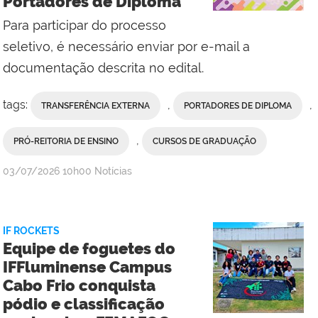
Portadores de Diploma
Campus
Itaperuna
Para participar do processo
seletivo, é necessário enviar por e-mail a
documentação descrita no edital.
tags:
,
,
TRANSFERÊNCIA EXTERNA
PORTADORES DE DIPLOMA
,
PRÓ-REITORIA DE ENSINO
CURSOS DE GRADUAÇÃO
por
publicado
03/07/2026
10h00
Notícias
Comunicação
Social
da
IF ROCKETS
Reitoria
Equipe de foguetes do
IFFluminense Campus
Cabo Frio conquista
pódio e classificação