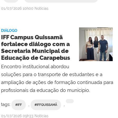
por
publicado
01/07/2026
10h00
Notícias
Comunicação
Social
da
DIÁLOGO
Reitoria
IFF Campus Quissamã
fortalece diálogo com a
Secretaria Municipal de
Educação de Carapebus
Encontro institucional abordou
soluções para o transporte de estudantes e a
ampliação de ações de formação continuada para
profissionais da educação do município.
tags:
,
,
#IFF
#IFFQUISSAMÃ
por
publicado
01/07/2026
09h33
Notícias