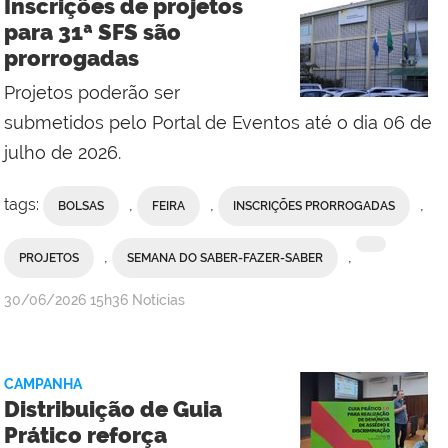
Inscrições de projetos
Comunicação
para 31ª SFS são
Social
prorrogadas
do
Campus
Projetos poderão ser
Maricá
submetidos pelo Portal de Eventos até o dia 06 de
julho de 2026.
tags:
,
,
,
BOLSAS
FEIRA
INSCRIÇÕES PRORROGADAS
,
,
PROJETOS
SEMANA DO SABER-FAZER-SABER
por
publicado
30/06/2026
15h36
Notícias
Assessoria
de
Comunicação
CAMPANHA
Social
Distribuição de Guia
do
Prático reforça
Campus