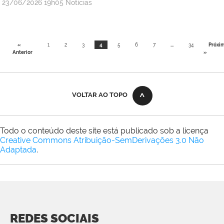
por
publicado
23/06/2026
19h05
Notícias
Ana
Paula
Viana,
«
1
2
3
4
5
6
7
...
34
Próxi
da
Anterior
»
Comunicação
Social
do
VOLTAR AO TOPO
Campus
Maricá
Todo o conteúdo deste site está publicado sob a licença
Creative Commons Atribuição-SemDerivações 3.0 Não
Adaptada
.
REDES SOCIAIS