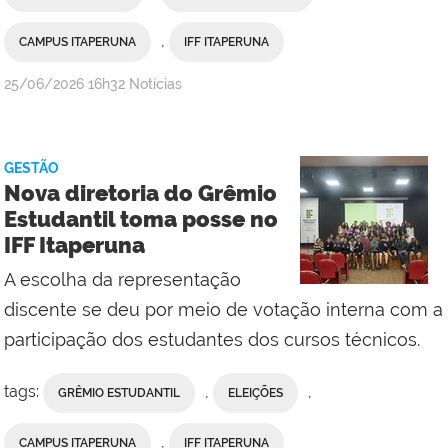
,
CAMPUS ITAPERUNA
IFF ITAPERUNA
por
publicado
25/06/2026
16h32
Notícias
Ana
Paula
Viana,
GESTÃO
da
Nova diretoria do Grêmio
Comunicação
Estudantil toma posse no
Social
IFF Itaperuna
do
Campus
A escolha da representação
Maricá
discente se deu por meio de votação interna com a
participação dos estudantes dos cursos técnicos.
tags:
,
,
GRÊMIO ESTUDANTIL
ELEIÇÕES
,
CAMPUS ITAPERUNA
IFF ITAPERUNA