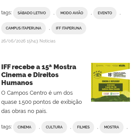
tags:
,
,
,
SÁBADO LETIVO
MODO AVIÃO
EVENTO
,
CAMPUS ITAPERUNA
IFF ITAPERUNA
por
publicado
26/06/2026
15h43
Notícias
Ana
Paula
Viana,
IFF recebe a 15ª Mostra
da
Cinema e Direitos
Comunicação
Humanos
Social
do
O Campos Centro é um dos
Campus
quase 1.500 pontos de exibição
Itaperuna
das obras no país.
tags:
,
,
,
,
CINEMA
CULTURA
FILMES
MOSTRA