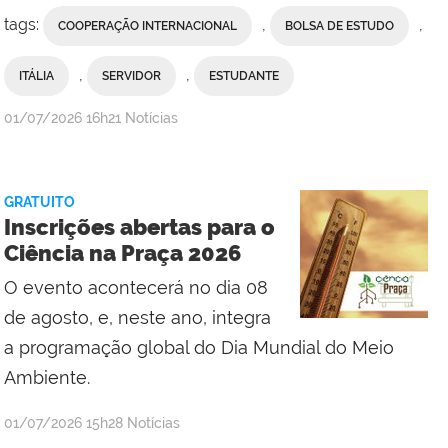
tags:
,
,
COOPERAÇÃO INTERNACIONAL
BOLSA DE ESTUDO
,
,
ITÁLIA
SERVIDOR
ESTUDANTE
por
publicado
01/07/2026
16h21
Notícias
Comunicação
Social
da
GRATUITO
Reitoria
Inscrições abertas para o
Ciência na Praça 2026
O evento acontecerá no dia 08
de agosto, e, neste ano, integra
a programação global do Dia Mundial do Meio
Ambiente.
por
publicado
01/07/2026
15h28
Notícias
Erika