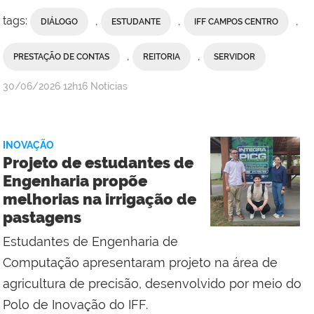
tags:
,
,
,
DIÁLOGO
ESTUDANTE
IFF CAMPOS CENTRO
,
,
PRESTAÇÃO DE CONTAS
REITORIA
SERVIDOR
por
publicado
30/06/2026
12h16
Notícias
Assessoria
de
Comunicação
INOVAÇÃO
Social
Projeto de estudantes de
do
Engenharia propõe
Campus
melhorias na irrigação de
Campos
pastagens
Centro
Estudantes de Engenharia de
Computação apresentaram projeto na área de
agricultura de precisão, desenvolvido por meio do
Polo de Inovação do IFF.