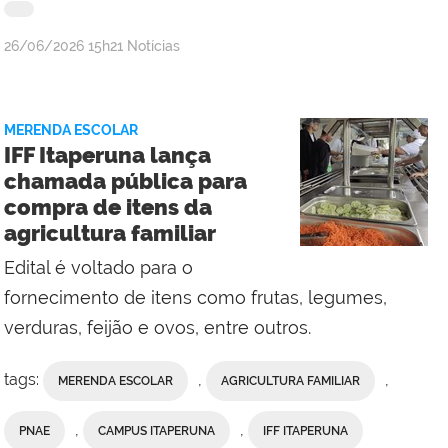
por
publicado
26/06/2026
15h21
Notícias
Assessoria
de
Comunicação
MERENDA ESCOLAR
Social
IFF Itaperuna lança
do
chamada pública para
Campus
compra de itens da
Campos
agricultura familiar
Centro
Edital é voltado para o
fornecimento de itens como frutas, legumes,
verduras, feijão e ovos, entre outros.
tags:
,
,
MERENDA ESCOLAR
AGRICULTURA FAMILIAR
,
,
PNAE
CAMPUS ITAPERUNA
IFF ITAPERUNA