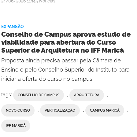
por
publicado
24/06/2026
11h45
Notícias
Assessoria
de
Comunicação
EXPANSÃO
Social
Conselho de Campus aprova estudo de
do
viabilidade para abertura do Curso
Campus
Superior de Arquitetura no IFF Maricá
Campos
Centro
Proposta ainda precisa passar pela Câmara de
Ensino e pelo Conselho Superior do Instituto para
iniciar a oferta do curso no campus.
tags:
,
,
CONSELHO DE CAMPUS
ARQUITETURA
,
,
,
NOVO CURSO
VERTICALIZAÇÃO
CAMPUS MARICÁ
IFF MARICÁ