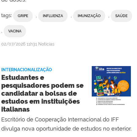
tags:
,
,
,
GRIPE
INFLUENZA
IMUNIZAÇÃO
SAÚDE
,
VACINA
por
publicado
02/07/2026
11h31
Notícias
Assessoria
de
Comunicação
INTERNACIONALIZAÇÃO
Social
Estudantes e
do
pesquisadores podem se
Campus
candidatar a bolsas de
Campos
estudos em instituições
Centro
italianas
Escritório de Cooperação Internacional do IFF
divulga nova oportunidade de estudos no exterior.