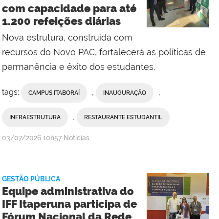
com capacidade para até
Campos
1.200 refeições diárias
Centro
Nova estrutura, construída com
recursos do Novo PAC, fortalecerá as políticas de
permanência e êxito dos estudantes.
tags:
,
,
CAMPUS ITABORAÍ
INAUGURAÇÃO
,
INFRAESTRUTURA
RESTAURANTE ESTUDANTIL
por
publicado
03/07/2026
10h57
Notícias
Erika
Vieira,
da
GESTÃO PÚBLICA
Comunicação
Equipe administrativa do
Social
IFF Itaperuna participa de
do
Fórum Nacional da Rede