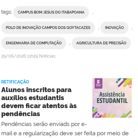
tags:
,
CAMPUS BOM JESUS DO ITABAPOANA
,
,
POLO DE INOVAÇÃO CAMPOS DOS GOYTACAZES
INOVAÇÃO
,
ENGENHARIA DE COMPUTAÇÃO
AGRICULTURA DE PRECISÃO
por
publicado
29/06/2026
11h29
Notícias
Erika
Vieira,
da
RETIFICAÇÃO
Comunicação
Alunos inscritos para
Social
auxílios estudantis
do
devem ficar atentos às
Campus
pendências
Bom
Jesus
Pendências serão enviads por e-
do
mail e a regularização deve ser feita por meio de
Itabapoana