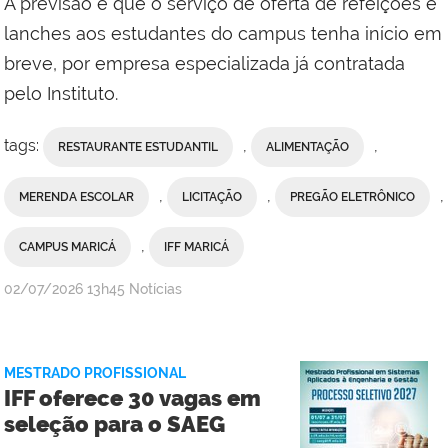
A previsão é que o serviço de oferta de refeições e
lanches aos estudantes do campus tenha início em
breve, por empresa especializada já contratada
pelo Instituto.
tags:
,
,
RESTAURANTE ESTUDANTIL
ALIMENTAÇÃO
,
,
,
MERENDA ESCOLAR
LICITAÇÃO
PREGÃO ELETRÔNICO
,
CAMPUS MARICÁ
IFF MARICÁ
por
publicado
02/07/2026
13h45
Notícias
Ana
Paula
Viana,
MESTRADO PROFISSIONAL
da
IFF oferece 30 vagas em
Comunicação
seleção para o SAEG
Social