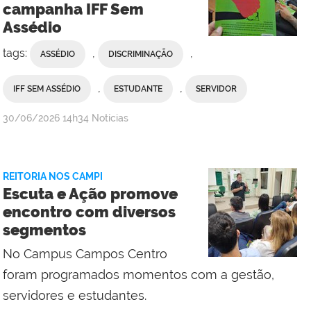
campanha IFF Sem
Campos
Assédio
Centro
tags:
,
,
ASSÉDIO
DISCRIMINAÇÃO
,
,
IFF SEM ASSÉDIO
ESTUDANTE
SERVIDOR
por
publicado
30/06/2026
14h34
Notícias
Comunicação
Social
da
REITORIA NOS CAMPI
Reitoria
Escuta e Ação promove
encontro com diversos
segmentos
No Campus Campos Centro
foram programados momentos com a gestão,
servidores e estudantes.