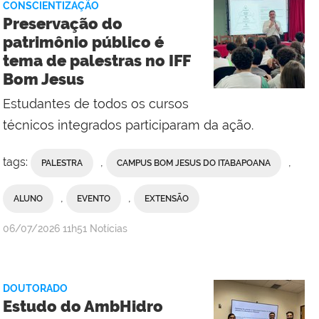
CONSCIENTIZAÇÃO
Preservação do
patrimônio público é
tema de palestras no IFF
Bom Jesus
Estudantes de todos os cursos
técnicos integrados participaram da ação.
tags:
,
,
PALESTRA
CAMPUS BOM JESUS DO ITABAPOANA
,
,
ALUNO
EVENTO
EXTENSÃO
por
publicado
06/07/2026
11h51
Notícias
Erika
Vieira,
da
DOUTORADO
Comunicação
Estudo do AmbHidro
Social