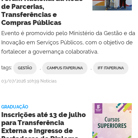
Campus
de Parcerias,
Bom
Transferências e
Jesus
Compras Públicas
do
Itabapoana
Evento é promovido pelo Ministério da Gestão e da
Inovação em Serviços Públicos, com o objetivo de
fortalecer a governança colaborativa.
tags:
,
,
GESTÃO
CAMPUS ITAPERUNA
IFF ITAPERUNA
por
publicado
03/07/2026
10h39
Notícias
Ana
Paula
Viana,
GRADUAÇÃO
da
Inscrições até 13 de julho
Comunicação
para Transferência
Social
Externa e Ingresso de
do