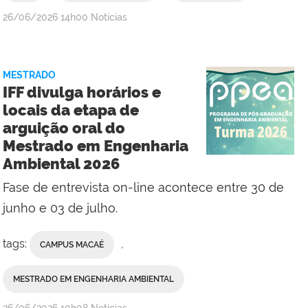
por
publicado
26/06/2026
14h00
Notícias
Ana
Paula
Viana,
MESTRADO
da
IFF divulga horários e
Comunicação
locais da etapa de
Social
arguição oral do
do
Mestrado em Engenharia
Campus
Ambiental 2026
Maricá
Fase de entrevista on-line acontece entre 30 de
junho e 03 de julho.
tags:
,
CAMPUS MACAÉ
MESTRADO EM ENGENHARIA AMBIENTAL
por
publicado
26/06/2026
10h08
Notícias