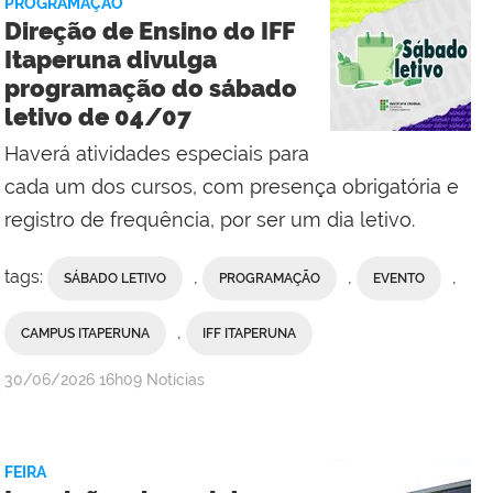
PROGRAMAÇÃO
Reitoria
Direção de Ensino do IFF
Itaperuna divulga
programação do sábado
letivo de 04/07
Haverá atividades especiais para
cada um dos cursos, com presença obrigatória e
registro de frequência, por ser um dia letivo.
tags:
,
,
,
SÁBADO LETIVO
PROGRAMAÇÃO
EVENTO
,
CAMPUS ITAPERUNA
IFF ITAPERUNA
por
publicado
30/06/2026
16h09
Notícias
Ana
Paula
Viana,
FEIRA
da