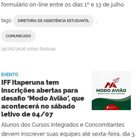
formulário on-line entre os dias 1º e 13 de julho.
tags:
,
DIRETORIA DE ASSISTÊNCIA ESTUDANTIL
COMUNICADO
por
publicado
29/06/2026
10h10
Notícias
Erika
Vieira,
da
EVENTO
Comunicação
IFF Itaperuna tem
Social
inscrições abertas para
do
desafio ‘Modo Avião’, que
Campus
acontecerá no sábado
Bom
letivo de 04/07
Jesus
do
Alunos dos Cursos Integrados e Concomitantes
Itabapoana
devem inscrever suas equipes até sexta-feira, dia 3.