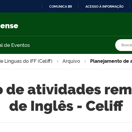
COMUNICA BR
ACESSO À INFORMAÇÃO
IR
PARA
nense
O
CONTEÚDO
Busca
Busca
al de Eventos
e Línguas do IFF (Celiff)
Arquivo
Planejamento de at
 de atividades rem
de Inglês - Celiff