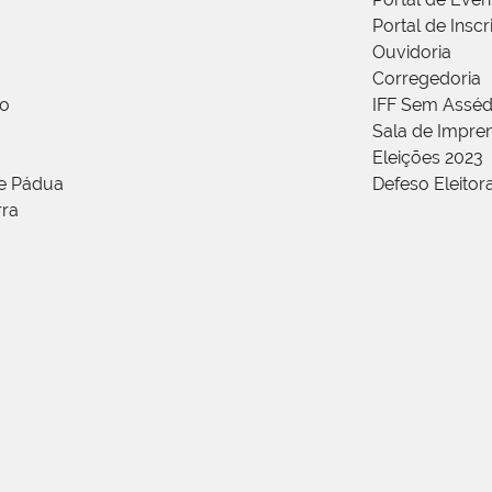
Portal de Insc
Ouvidoria
Corregedoria
ão
IFF Sem Asséd
Sala de Impren
Eleições 2023
de Pádua
Defeso Eleitor
rra