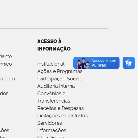
ACESSO À
INFORMAÇÃO
dante
êmico
Institucional
Ações e Programas
to com
Participação Social
Auditoria Interna
idor
Convênios e
Transferências
Receitas e Despesas
Licitações e Contratos
Servidores
ções
Informações
tos
Classificadas