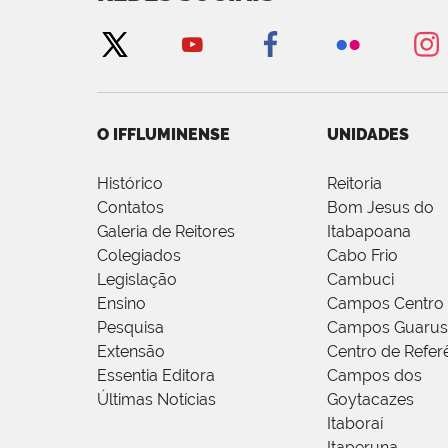
O IFFLUMINENSE
UNIDADES
Histórico
Reitoria
Contatos
Bom Jesus do
Galeria de Reitores
Itabapoana
Colegiados
Cabo Frio
Legislação
Cambuci
Ensino
Campos Centro
Pesquisa
Campos Guarus
Extensão
Centro de Refer
Essentia Editora
Campos dos
Últimas Notícias
Goytacazes
Itaboraí
Itaperuna