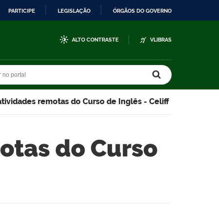
PARTICIPE
LEGISLAÇÃO
ÓRGÃOS DO GOVERNO
ALTO CONTRASTE
VLIBRAS
r no portal
r no portal
ividades remotas do Curso de Inglês - Celiff
otas do Curso