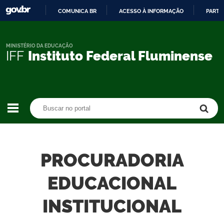
COMUNICA BR
ACESSO À INFORMAÇÃO
PARTI
IR
PARA
O
MINISTÉRIO DA EDUCAÇÃO
IFF
Instituto Federal Fluminense
CONTEÚDO
Buscar no portal
Buscar no portal
PROCURADORIA
EDUCACIONAL
INSTITUCIONAL