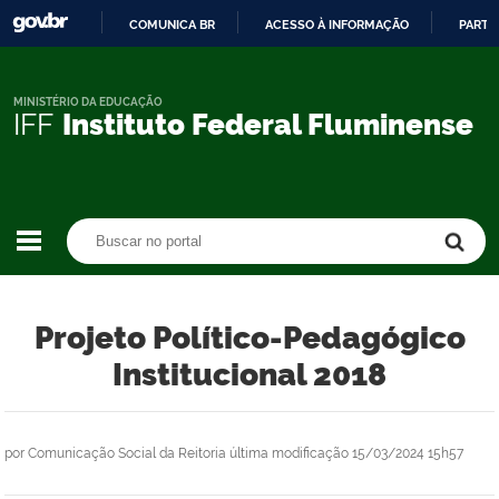
COMUNICA BR
ACESSO À INFORMAÇÃO
PARTI
IR
PARA
O
MINISTÉRIO DA EDUCAÇÃO
IFF
Instituto Federal Fluminense
CONTEÚDO
Buscar no portal
Buscar no portal
Projeto Político-Pedagógico
Institucional 2018
por
Comunicação Social da Reitoria
última modificação
15/03/2024 15h57