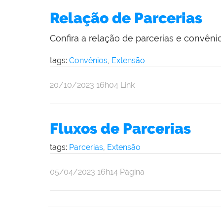
Relação de Parcerias
Confira a relação de parcerias e convênio
tags:
Convênios
,
Extensão
por
publicado
20/10/2023
16h04
Link
Comunicação
Social
da
Fluxos de Parcerias
Reitoria
tags:
Parcerias
,
Extensão
por
publicado
05/04/2023
16h14
Página
Comunicação
Social
da
Reitoria