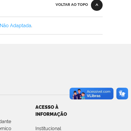
VOLTAR AO TOPO
 Não Adaptada
.
ACESSO À
INFORMAÇÃO
dante
êmico
Institucional