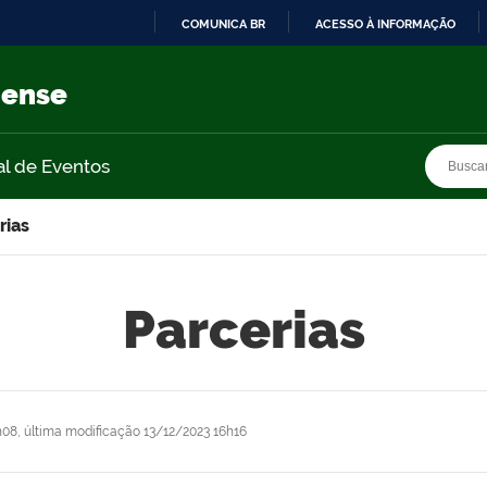
COMUNICA BR
ACESSO À INFORMAÇÃO
IR
PARA
nense
O
CONTEÚDO
Busca
Busca
al de Eventos
rias
Parcerias
h08,
última modificação
13/12/2023 16h16