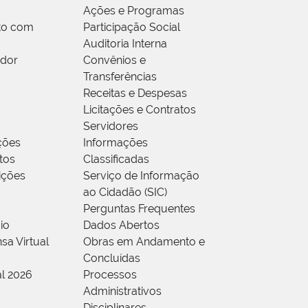
Ações e Programas
to com
Participação Social
Auditoria Interna
idor
Convênios e
Transferências
Receitas e Despesas
Licitações e Contratos
Servidores
ções
Informações
tos
Classificadas
rições
Serviço de Informação
ao Cidadão (SIC)
Perguntas Frequentes
io
Dados Abertos
sa Virtual
Obras em Andamento e
Concluídas
al 2026
Processos
Administrativos
Disciplinares