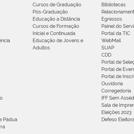
Cursos de Graduação
Bibliotecas
Pós-Graduação
Relacionamen
Educação a Distância
Egressos
Cursos de Formação
Painel do Serv
Inicial e Continuada
Portal da TIC
ência
Educação de Jovens e
WebMail
Adultos
SUAP
CDD
Portal de Sele
Portal de Even
Portal de Insc
Ouvidoria
Corregedoria
ão
IFF Sem Asséd
Sala de Impren
Eleições 2023
de Pádua
Defeso Eleitor
rra