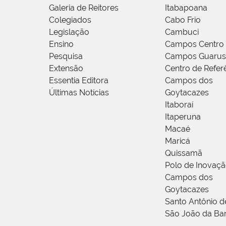
Galeria de Reitores
Itabapoana
Colegiados
Cabo Frio
Legislação
Cambuci
Ensino
Campos Centro
Pesquisa
Campos Guarus
Extensão
Centro de Refer
Essentia Editora
Campos dos
Últimas Notícias
Goytacazes
Itaboraí
Itaperuna
Macaé
Maricá
Quissamã
Polo de Inovaç
Campos dos
Goytacazes
Santo Antônio 
São João da Ba