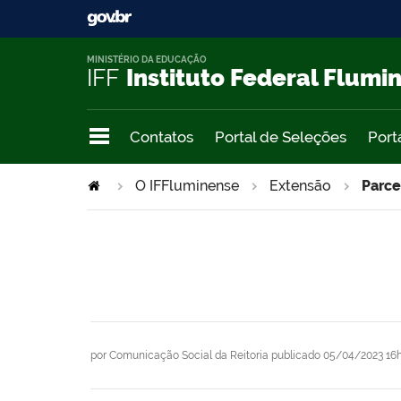
MINISTÉRIO DA EDUCAÇÃO
IFF
Instituto Federal Flumi
Contatos
Portal de Seleções
Port
O IFFluminense
Extensão
Parce
por
Comunicação Social da Reitoria
publicado
05/04/2023 16