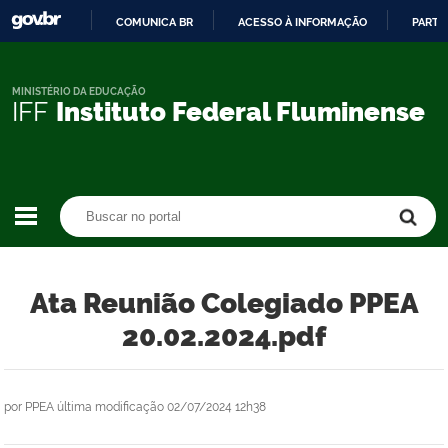
COMUNICA BR
ACESSO À INFORMAÇÃO
PARTI
IR
PARA
O
MINISTÉRIO DA EDUCAÇÃO
IFF
Instituto Federal Fluminense
CONTEÚDO
Buscar no portal
Buscar no portal
Ata Reunião Colegiado PPEA
20.02.2024.pdf
por
PPEA
última modificação
02/07/2024 12h38