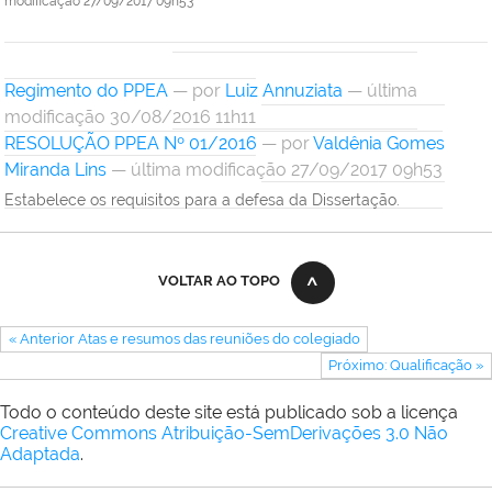
modificação
27/09/2017 09h53
Regimento do PPEA
—
por
Luiz Annuziata
— última
modificação 30/08/2016 11h11
RESOLUÇÃO PPEA Nº 01/2016
—
por
Valdênia Gomes
Miranda Lins
— última modificação 27/09/2017 09h53
Estabelece os requisitos para a defesa da Dissertação.
VOLTAR AO TOPO
« Anterior Atas e resumos das reuniões do colegiado
Próximo: Qualificação »
Todo o conteúdo deste site está publicado sob a licença
Creative Commons Atribuição-SemDerivações 3.0 Não
Adaptada
.