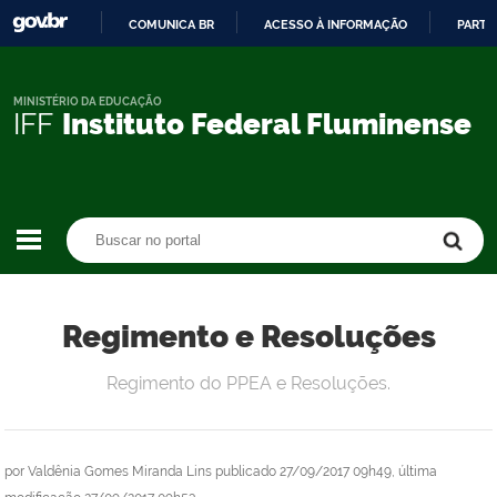
COMUNICA BR
ACESSO À INFORMAÇÃO
PARTI
IR
PARA
O
MINISTÉRIO DA EDUCAÇÃO
IFF
Instituto Federal Fluminense
CONTEÚDO
Buscar no portal
Buscar no portal
Regimento e Resoluções
Regimento do PPEA e Resoluções.
por
Valdênia Gomes Miranda Lins
publicado
27/09/2017 09h49,
última