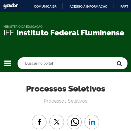
COMUNICA BR
ACESSO À INFORMAÇÃO
PARTI
IR
PARA
O
MINISTÉRIO DA EDUCAÇÃO
IFF
Instituto Federal Fluminense
CONTEÚDO
Buscar no portal
Buscar no portal
Processos Seletivos
Processos Seletivos