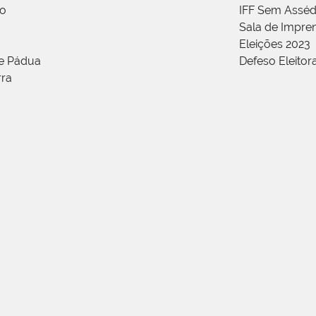
ão
IFF Sem Asséd
Sala de Impren
Eleições 2023
de Pádua
Defeso Eleitor
rra