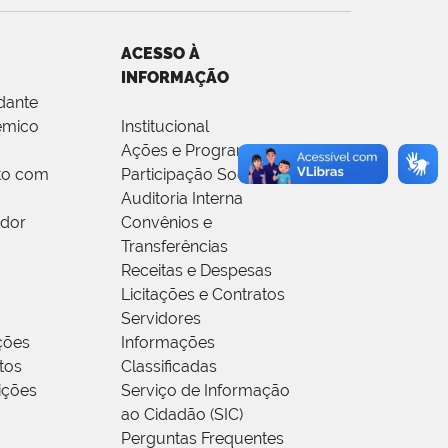
ACESSO À
INFORMAÇÃO
dante
êmico
Institucional
Ações e Programas
to com
Participação Social
Auditoria Interna
idor
Convênios e
Transferências
Receitas e Despesas
Licitações e Contratos
Servidores
ções
Informações
tos
Classificadas
rições
Serviço de Informação
ao Cidadão (SIC)
Perguntas Frequentes