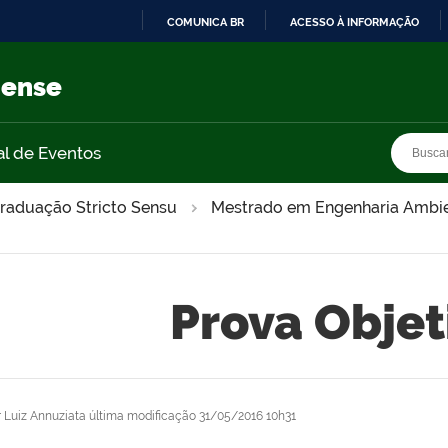
COMUNICA BR
ACESSO À INFORMAÇÃO
IR
PARA
nense
O
CONTEÚDO
Busca
Busca
al de Eventos
raduação Stricto Sensu
Mestrado em Engenharia Ambie
Prova Objet
r
Luiz Annuziata
última modificação
31/05/2016 10h31