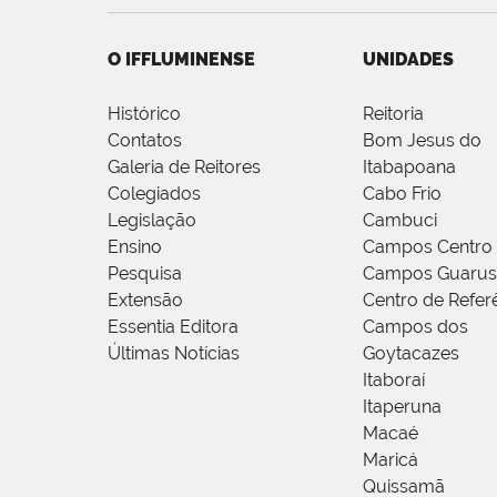
O IFFLUMINENSE
UNIDADES
Histórico
Reitoria
Contatos
Bom Jesus do
Galeria de Reitores
Itabapoana
Colegiados
Cabo Frio
Legislação
Cambuci
Ensino
Campos Centro
Pesquisa
Campos Guarus
Extensão
Centro de Refer
Essentia Editora
Campos dos
Últimas Notícias
Goytacazes
Itaboraí
Itaperuna
Macaé
Maricá
Quissamã