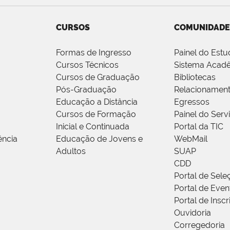
CURSOS
COMUNIDADE
Formas de Ingresso
Painel do Estu
Cursos Técnicos
Sistema Acad
Cursos de Graduação
Bibliotecas
Pós-Graduação
Relacionamen
Educação a Distância
Egressos
Cursos de Formação
Painel do Serv
Inicial e Continuada
Portal da TIC
ência
Educação de Jovens e
WebMail
Adultos
SUAP
CDD
Portal de Sele
Portal de Even
Portal de Insc
Ouvidoria
Corregedoria