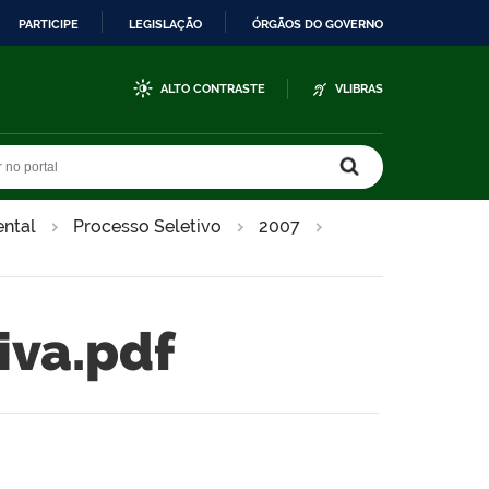
PARTICIPE
LEGISLAÇÃO
ÓRGÃOS DO GOVERNO
ALTO CONTRASTE
VLIBRAS
r no portal
r no portal
ntal
Processo Seletivo
2007
iva.pdf