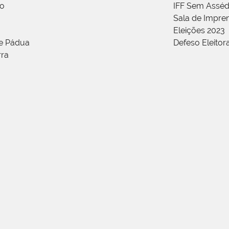
ão
IFF Sem Asséd
Sala de Impren
Eleições 2023
de Pádua
Defeso Eleitor
rra