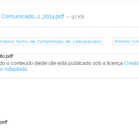
Comunicado_1_2014.pdf
— 97 KB
 Anterior Termo_de_Compromisso_de_Liberacao.docx
Próximo: Con
to.pdf
do o conteúdo deste site está publicado sob a licença
Creat
o Adaptada
.
.pdf