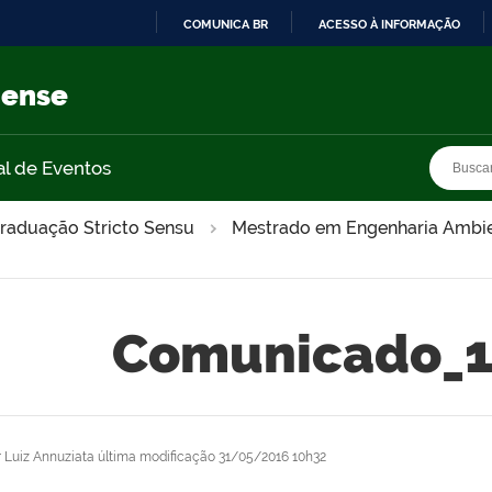
COMUNICA BR
ACESSO À INFORMAÇÃO
IR
PARA
nense
O
CONTEÚDO
Busca
Busca
al de Eventos
raduação Stricto Sensu
Mestrado em Engenharia Ambie
Comunicado_1
r
Luiz Annuziata
última modificação
31/05/2016 10h32