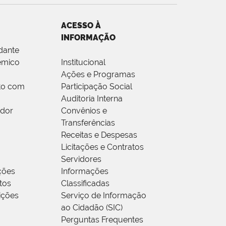
ACESSO À
INFORMAÇÃO
dante
êmico
Institucional
Ações e Programas
to com
Participação Social
Auditoria Interna
idor
Convênios e
Transferências
Receitas e Despesas
Licitações e Contratos
Servidores
ções
Informações
tos
Classificadas
rições
Serviço de Informação
ao Cidadão (SIC)
Perguntas Frequentes