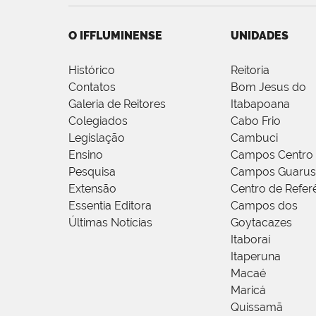
O IFFLUMINENSE
UNIDADES
Histórico
Reitoria
Contatos
Bom Jesus do
Galeria de Reitores
Itabapoana
Colegiados
Cabo Frio
Legislação
Cambuci
Ensino
Campos Centro
Pesquisa
Campos Guarus
Extensão
Centro de Refer
Essentia Editora
Campos dos
Últimas Notícias
Goytacazes
Itaboraí
Itaperuna
Macaé
Maricá
Quissamã