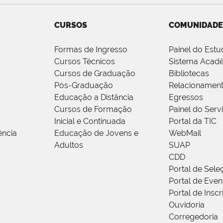
CURSOS
COMUNIDADE
Formas de Ingresso
Painel do Estu
Cursos Técnicos
Sistema Acad
Cursos de Graduação
Bibliotecas
Pós-Graduação
Relacionamen
Educação a Distância
Egressos
Cursos de Formação
Painel do Serv
Inicial e Continuada
Portal da TIC
ência
Educação de Jovens e
WebMail
Adultos
SUAP
CDD
Portal de Sele
Portal de Even
Portal de Insc
Ouvidoria
Corregedoria