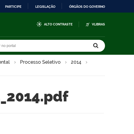
PARTICIPE
LEGISLAÇÃO
ÓRGÃOS DO GOVERNO
ALTO CONTRASTE
VLIBRAS
r no portal
r no portal
ntal
Processo Seletivo
2014
_2014.pdf