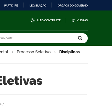
PARTICIPE
LEGISLAÇÃO
ÓRGÃOS DO GOVERNO
ALTO CONTRASTE
VLIBRAS
r no portal
r no portal
ntal
Processo Seletivo
Disciplinas
Eletivas
h27