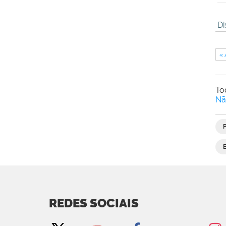
Di
« 
To
Nã
REDES SOCIAIS