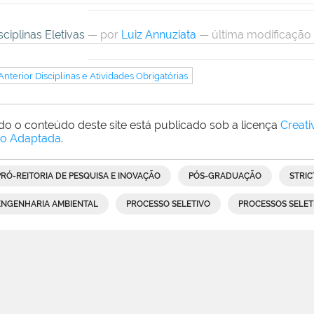
sciplinas Eletivas
—
por
Luiz Annuziata
— última modificação
Anterior Disciplinas e Atividades Obrigatórias
do o conteúdo deste site está publicado sob a licença
Creat
o Adaptada
.
PRÓ-REITORIA DE PESQUISA E INOVAÇÃO
PÓS-GRADUAÇÃO
STRIC
ENGENHARIA AMBIENTAL
PROCESSO SELETIVO
PROCESSOS SELET