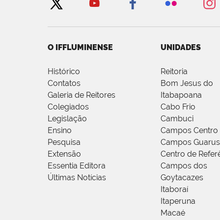
O IFFLUMINENSE
UNIDADES
Histórico
Reitoria
Contatos
Bom Jesus do
Galeria de Reitores
Itabapoana
Colegiados
Cabo Frio
Legislação
Cambuci
Ensino
Campos Centro
Pesquisa
Campos Guarus
Extensão
Centro de Refer
Essentia Editora
Campos dos
Últimas Notícias
Goytacazes
Itaboraí
Itaperuna
Macaé