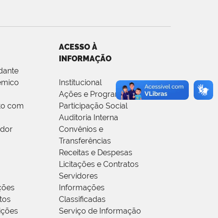
ACESSO À
INFORMAÇÃO
dante
êmico
Institucional
Ações e Programas
to com
Participação Social
Auditoria Interna
idor
Convênios e
Transferências
Receitas e Despesas
Licitações e Contratos
Servidores
ções
Informações
tos
Classificadas
rições
Serviço de Informação