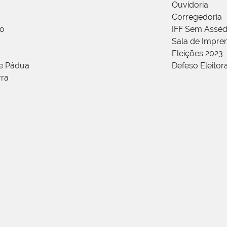
Ouvidoria
Corregedoria
ão
IFF Sem Asséd
Sala de Impren
Eleições 2023
de Pádua
Defeso Eleitor
rra