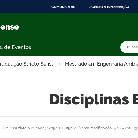
COMUNICA BR
ACESSO À INFORMAÇÃO
IR
PARA
nense
O
CONTEÚDO
Busca
Busca
al de Eventos
raduação Stricto Sensu
Mestrado em Engenharia Ambie
Disciplinas 
r
Luiz Annuziata
publicado
31/05/2016 09h04,
última modificação
07/06/2016 13