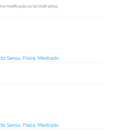
tima modificação
11/02/2026 14h59
icto Sensu
,
Física
,
Mestrado
icto Sensu
,
Física
,
Mestrado