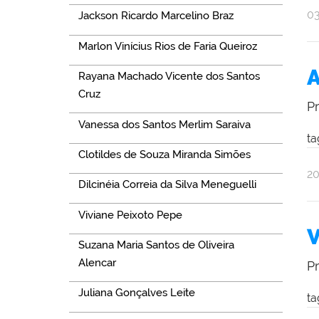
po
pu
0
Jackson Ricardo Marcelino Braz
Al
Marlon Vinícius Rios de Faria Queiroz
Ol
A
Rayana Machado Vicente dos Santos
Cruz
P
Vanessa dos Santos Merlim Saraiva
ta
Clotildes de Souza Miranda Simões
po
pu
2
Dilcinéia Correia da Silva Meneguelli
Al
Ol
Viviane Peixoto Pepe
V
Suzana Maria Santos de Oliveira
Alencar
P
Juliana Gonçalves Leite
ta