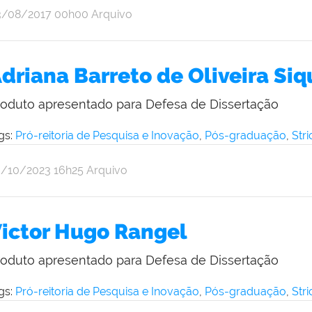
r
blicado
3/08/2017
00h00
Arquivo
ine
iveira
driana Barreto de Oliveira Siq
roduto apresentado para Defesa de Dissertação
gs:
Pró-reitoria de Pesquisa e Inovação
,
Pós-graduação
,
Str
r
blicado
0/10/2023
16h25
Arquivo
ine
iveira
ictor Hugo Rangel
roduto apresentado para Defesa de Dissertação
gs:
Pró-reitoria de Pesquisa e Inovação
,
Pós-graduação
,
Str