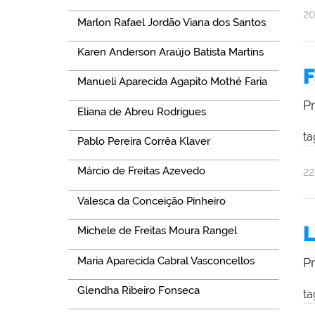
po
pu
2
Marlon Rafael Jordão Viana dos Santos
Al
Ol
Karen Anderson Araújo Batista Martins
F
Manueli Aparecida Agapito Mothé Faria
P
Eliana de Abreu Rodrigues
ta
Pablo Pereira Corrêa Klaver
po
pu
Márcio de Freitas Azevedo
2
Al
Valesca da Conceição Pinheiro
Ol
L
Michele de Freitas Moura Rangel
Maria Aparecida Cabral Vasconcellos
P
Glendha Ribeiro Fonseca
ta