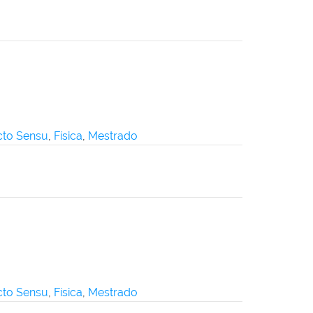
icto Sensu
,
Física
,
Mestrado
icto Sensu
,
Física
,
Mestrado