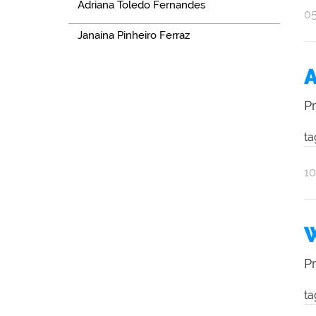
Adriana Toledo Fernandes
po
pu
0
Al
Janaína Pinheiro Ferraz
Ol
A
P
ta
po
pu
1
Al
Ol
W
P
ta