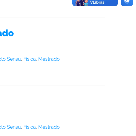
ado
icto Sensu
,
Física
,
Mestrado
icto Sensu
,
Física
,
Mestrado