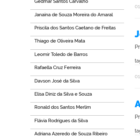
Gedmar Santos Carvalho
po
pu
0
Al
Janaína de Souza Moreira do Amaral
Ol
Priscila dos Santos Caetano de Freitas
J
Thiago de Oliveira Mata
P
Leomir Toledo de Barros
ta
Rafaella Cruz Ferreira
po
pu
0
Davson José da Silva
Al
Ol
Elisa Diniz da Silva e Souza
A
Ronald dos Santos Merlim
P
Flávia Rodrigues da Silva
ta
Adriana Azeredo de Souza Ribeiro