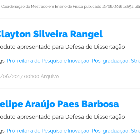
r
Coordenação do Mestrado em Ensino de Física
publicado
12/08/2016 14h51,
úl
layton Silveira Rangel
roduto apresentado para Defesa de Dissertação
gs:
Pró-reitoria de Pesquisa e Inovação
,
Pós-graduação
,
Str
r
blicado
1/06/2017
00h00
Arquivo
ine
iveira
elipe Araújo Paes Barbosa
roduto apresentado para Defesa de Dissertação
gs:
Pró-reitoria de Pesquisa e Inovação
,
Pós-graduação
,
Str