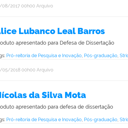
r
blicado
2/08/2017
00h00
Arquivo
ine
iveira
lice Lubanco Leal Barros
roduto apresentado para Defesa de Dissertação
gs:
Pró-reitoria de Pesquisa e Inovação
,
Pós-graduação
,
Str
r
blicado
4/05/2018
00h00
Arquivo
ine
iveira
ícolas da Silva Mota
roduto apresentado para defesa de dissertação
gs:
Pró-reitoria de Pesquisa e Inovação
,
Pós-graduação
,
Str