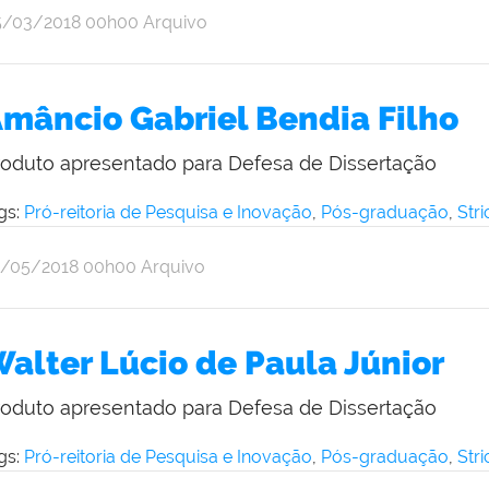
r
blicado
5/03/2018
00h00
Arquivo
ine
iveira
mâncio Gabriel Bendia Filho
roduto apresentado para Defesa de Dissertação
gs:
Pró-reitoria de Pesquisa e Inovação
,
Pós-graduação
,
Str
r
blicado
0/05/2018
00h00
Arquivo
ine
iveira
alter Lúcio de Paula Júnior
roduto apresentado para Defesa de Dissertação
gs:
Pró-reitoria de Pesquisa e Inovação
,
Pós-graduação
,
Str