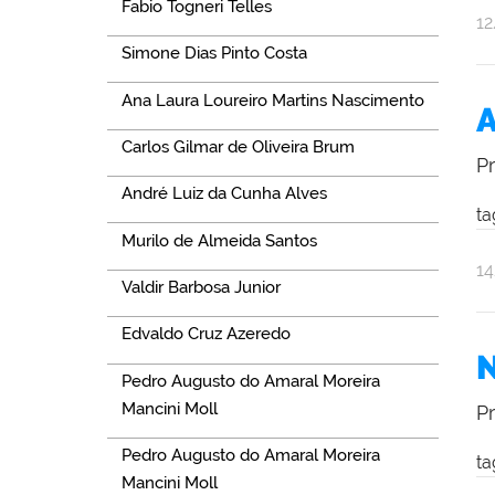
Fabio Togneri Telles
po
pu
1
Al
Simone Dias Pinto Costa
Ol
Ana Laura Loureiro Martins Nascimento
A
Carlos Gilmar de Oliveira Brum
P
André Luiz da Cunha Alves
ta
Murilo de Almeida Santos
po
pu
1
Valdir Barbosa Junior
Al
Ol
Edvaldo Cruz Azeredo
N
Pedro Augusto do Amaral Moreira
Mancini Moll
P
Pedro Augusto do Amaral Moreira
ta
Mancini Moll