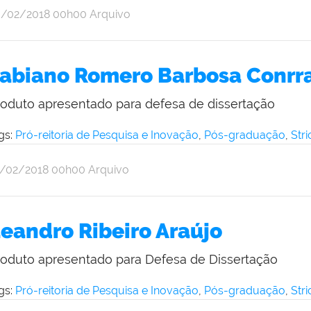
r
blicado
0/02/2018
00h00
Arquivo
ine
iveira
abiano Romero Barbosa Conrr
roduto apresentado para defesa de dissertação
gs:
Pró-reitoria de Pesquisa e Inovação
,
Pós-graduação
,
Str
r
blicado
2/02/2018
00h00
Arquivo
ine
iveira
eandro Ribeiro Araújo
roduto apresentado para Defesa de Dissertação
gs:
Pró-reitoria de Pesquisa e Inovação
,
Pós-graduação
,
Str