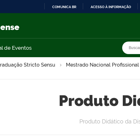
COMUNICA BR
ACESSO À INFORMAÇÃO
IR
PARA
nense
O
CONTEÚDO
Busca
Busca
al de Eventos
raduação Stricto Sensu
Mestrado Nacional Profissional
Produto Di
Produto Didático da Di