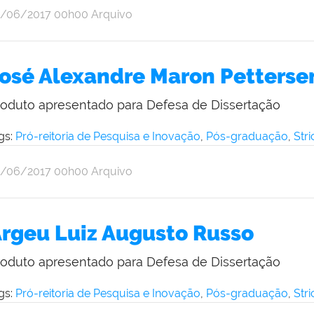
r
blicado
1/06/2017
00h00
Arquivo
ine
iveira
osé Alexandre Maron Petterse
roduto apresentado para Defesa de Dissertação
gs:
Pró-reitoria de Pesquisa e Inovação
,
Pós-graduação
,
Str
r
blicado
1/06/2017
00h00
Arquivo
ine
iveira
rgeu Luiz Augusto Russo
roduto apresentado para Defesa de Dissertação
gs:
Pró-reitoria de Pesquisa e Inovação
,
Pós-graduação
,
Str