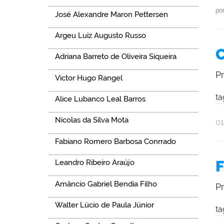
po
José Alexandre Maron Pettersen
Argeu Luiz Augusto Russo
C
Adriana Barreto de Oliveira Siqueira
P
Victor Hugo Rangel
ta
Alice Lubanco Leal Barros
Nícolas da Silva Mota
po
pu
0
Al
Fabiano Romero Barbosa Conrrado
Ol
F
Leandro Ribeiro Araújo
Amâncio Gabriel Bendia Filho
P
Walter Lúcio de Paula Júnior
ta