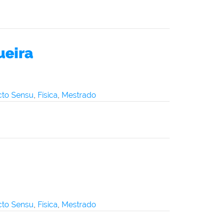
ueira
icto Sensu
,
Física
,
Mestrado
icto Sensu
,
Física
,
Mestrado