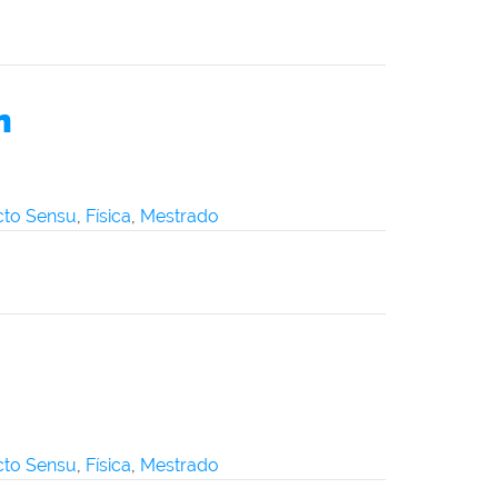
n
icto Sensu
,
Física
,
Mestrado
icto Sensu
,
Física
,
Mestrado