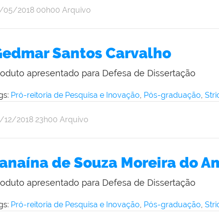
r
blicado
1/05/2018
00h00
Arquivo
imone
sconcelos
edmar Santos Carvalho
roduto apresentado para Defesa de Dissertação
gs:
Pró-reitoria de Pesquisa e Inovação
,
Pós-graduação
,
Str
r
blicado
7/12/2018
23h00
Arquivo
imone
sconcelos
anaína de Souza Moreira do A
roduto apresentado para Defesa de Dissertação
gs:
Pró-reitoria de Pesquisa e Inovação
,
Pós-graduação
,
Str