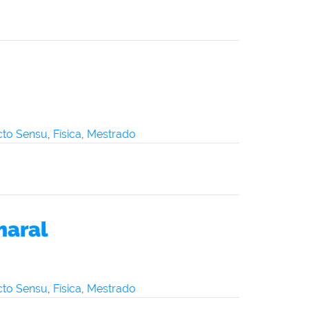
icto Sensu
,
Física
,
Mestrado
maral
icto Sensu
,
Física
,
Mestrado