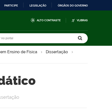
PARTICIPE
LEGISLAÇÃO
ÓRGÃOS DO GOVERNO
ALTO CONTRASTE
VLIBRAS
r no portal
r no portal
 em Ensino de Física
Dissertação
dático
ssertação