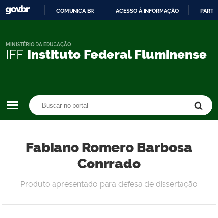
COMUNICA BR
ACESSO À INFORMAÇÃO
PARTI
IR
PARA
O
MINISTÉRIO DA EDUCAÇÃO
IFF
Instituto Federal Fluminense
CONTEÚDO
Buscar no portal
Buscar no portal
Fabiano Romero Barbosa
Conrrado
Produto apresentado para defesa de dissertação