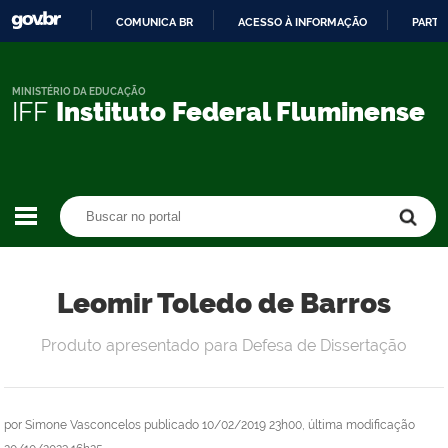
COMUNICA BR
ACESSO À INFORMAÇÃO
PARTI
IR
PARA
O
MINISTÉRIO DA EDUCAÇÃO
IFF
Instituto Federal Fluminense
CONTEÚDO
Buscar no portal
Buscar no portal
Leomir Toledo de Barros
Produto apresentado para Defesa de Dissertação
por
Simone Vasconcelos
publicado
10/02/2019 23h00,
última modificação