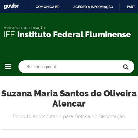
COMUNICA BR
ACESSO À INFORMAÇÃO
PARTI
IR
PARA
O
MINISTÉRIO DA EDUCAÇÃO
IFF
Instituto Federal Fluminense
CONTEÚDO
Buscar no portal
Buscar no portal
Suzana Maria Santos de Oliveira
Alencar
Produto apresentado para Defesa de Dissertação