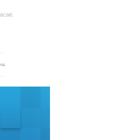
acaé.
h14