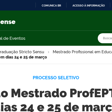
COMUNICA BR
ACESSO À INFORMAÇÃO
IR
PARA
nense
O
CONTEÚDO
Busca
Busca
al de Eventos
raduação Stricto Sensu
Mestrado Profissional em Educa
m dias 24 e 25 de março
PROCESSO SELETIVO
do Mestrado ProfE
ias 24 e 25 de mar