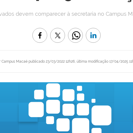
vados devem comparecer à secretaria no Campus M
r
Campus Macaé
publicado
23/03/2022 12h26,
última modificação
17/04/2025 11