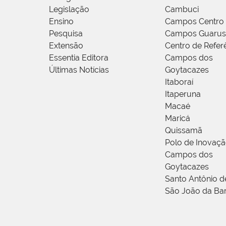
Legislação
Cambuci
Ensino
Campos Centro
Pesquisa
Campos Guarus
Extensão
Centro de Refer
Essentia Editora
Campos dos
Últimas Notícias
Goytacazes
Itaboraí
Itaperuna
Macaé
Maricá
Quissamã
Polo de Inovaç
Campos dos
Goytacazes
Santo Antônio 
São João da Ba