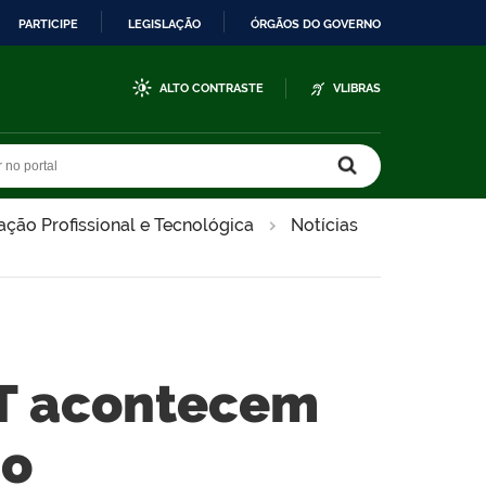
PARTICIPE
LEGISLAÇÃO
ÓRGÃOS DO GOVERNO
ALTO CONTRASTE
VLIBRAS
r no portal
r no portal
ção Profissional e Tecnológica
Notícias
PT acontecem
ço