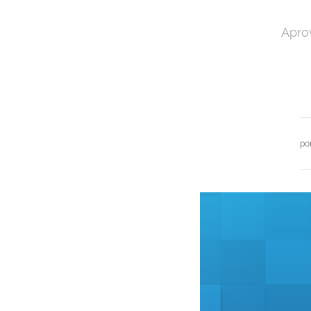
Apro
po