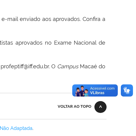
e-mail enviado aos aprovados. Confira a
otistas aprovados no Exame Nacional de
ofeptiff@iff.edu.br.
O
Campus
Macaé do
VOLTAR AO TOPO
 Não Adaptada
.