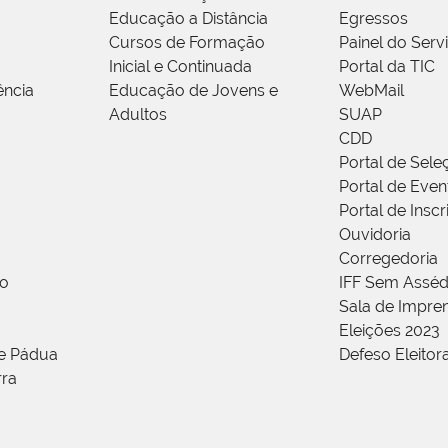
Educação a Distância
Egressos
Cursos de Formação
Painel do Serv
Inicial e Continuada
Portal da TIC
ência
Educação de Jovens e
WebMail
Adultos
SUAP
CDD
Portal de Sele
Portal de Even
Portal de Insc
Ouvidoria
Corregedoria
ão
IFF Sem Asséd
Sala de Impren
Eleições 2023
de Pádua
Defeso Eleitor
rra