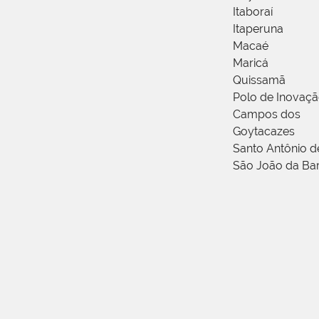
Itaboraí
Itaperuna
Macaé
Maricá
Quissamã
Polo de Inovaç
Campos dos
Goytacazes
Santo Antônio 
São João da Ba