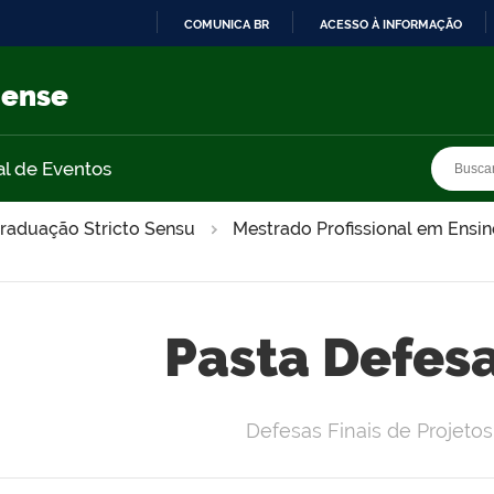
COMUNICA BR
ACESSO À INFORMAÇÃO
IR
PARA
nense
O
CONTEÚDO
Busca
Busca
al de Eventos
raduação Stricto Sensu
Mestrado Profissional em Ensin
Pasta Defesa
Defesas Finais de Projeto