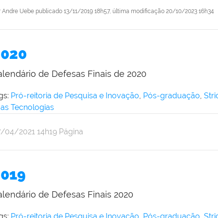
r
Andre Uebe
publicado
13/11/2019 18h57,
última modificação
20/10/2023 16h34
2020
alendário de Defesas Finais de 2020
gs:
Pró-reitoria de Pesquisa e Inovação
,
Pós-graduação
,
Str
as Tecnologias
r
blicado
7/04/2021
14h19
Página
dre
ebe
2019
alendário de Defesas Finais 2020
gs:
Pró-reitoria de Pesquisa e Inovação
,
Pós-graduação
,
Str