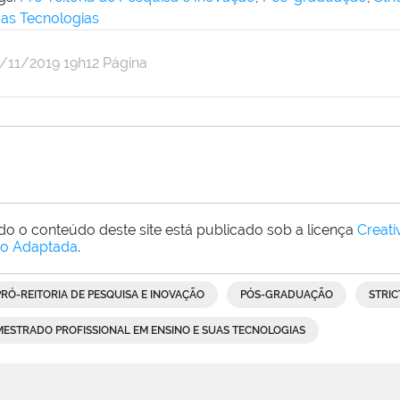
as Tecnologias
r
blicado
3/11/2019
19h12
Página
dre
ebe
do o conteúdo deste site está publicado sob a licença
Creat
o Adaptada
.
PRÓ-REITORIA DE PESQUISA E INOVAÇÃO
PÓS-GRADUAÇÃO
STRIC
MESTRADO PROFISSIONAL EM ENSINO E SUAS TECNOLOGIAS