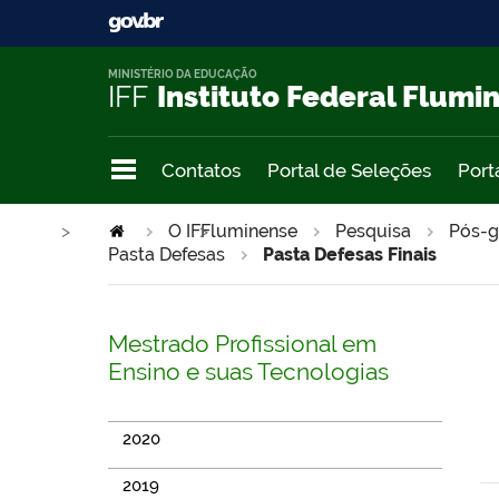
MINISTÉRIO DA EDUCAÇÃO
IFF
Instituto Federal Flumi
Contatos
Portal de Seleções
Port
>
O IFFluminense
>
Pesquisa
Pós-g
Pasta Defesas
Pasta Defesas Finais
Mestrado Profissional em
Ensino e suas Tecnologias
2020
2019