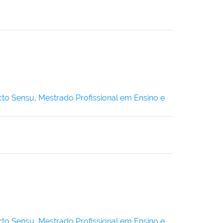
icto Sensu
,
Mestrado Profissional em Ensino e
icto Sensu
,
Mestrado Profissional em Ensino e