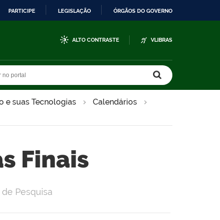
PARTICIPE
LEGISLAÇÃO
ÓRGÃOS DO GOVERNO
ALTO CONTRASTE
VLIBRAS
r no portal
r no portal
o e suas Tecnologias
Calendários
s Finais
s de Pesquisa