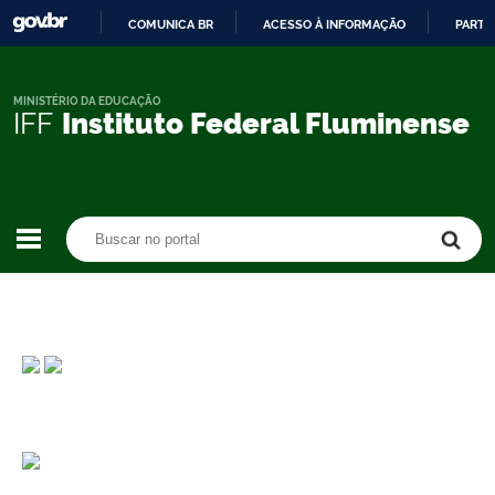
COMUNICA BR
ACESSO À INFORMAÇÃO
PARTI
IR
PARA
O
MINISTÉRIO DA EDUCAÇÃO
IFF
Instituto Federal Fluminense
CONTEÚDO
Buscar no portal
Buscar no portal