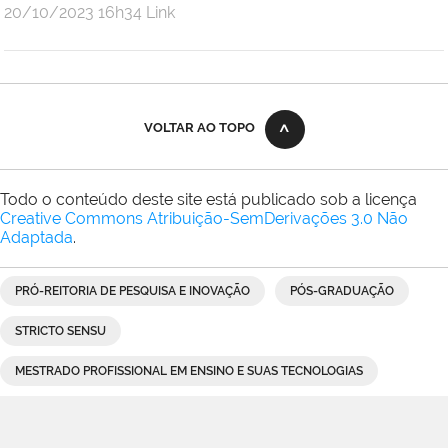
por
publicado
20/10/2023
16h34
Link
Andre
Uebe
VOLTAR AO TOPO
Todo o conteúdo deste site está publicado sob a licença
Creative Commons Atribuição-SemDerivações 3.0 Não
Adaptada
.
PRÓ-REITORIA DE PESQUISA E INOVAÇÃO
PÓS-GRADUAÇÃO
STRICTO SENSU
MESTRADO PROFISSIONAL EM ENSINO E SUAS TECNOLOGIAS