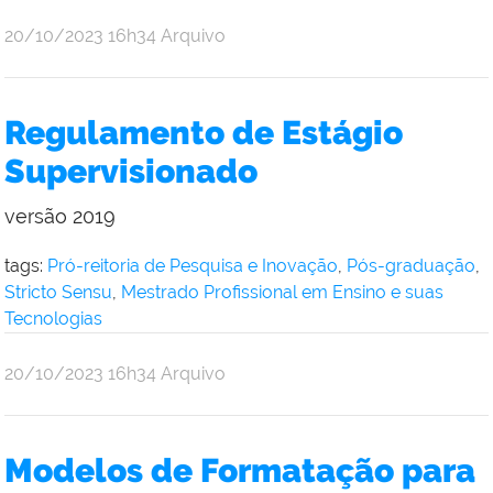
por
publicado
20/10/2023
16h34
Arquivo
Simone
Vasconcelos
Regulamento de Estágio
Supervisionado
versão 2019
tags:
Pró-reitoria de Pesquisa e Inovação
,
Pós-graduação
,
Stricto Sensu
,
Mestrado Profissional em Ensino e suas
Tecnologias
por
publicado
20/10/2023
16h34
Arquivo
Andre
Uebe
Modelos de Formatação para