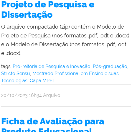
Projeto de Pesquisa e
Dissertação
O arquivo compactado (zip) contém o Modelo de
Projeto de Pesquisa (nos formatos .pdf, .odt e .docx)
e o Modelo de Dissertação (nos formatos .pdf, .odt
e .docx).
tags:
Pró-reitoria de Pesquisa e Inovação
,
Pós-graduação
,
Stricto Sensu
,
Mestrado Profissional em Ensino e suas
Tecnologias
,
Capa MPET
por
publicado
20/10/2023
16h34
Arquivo
Simone
Vasconcelos
Ficha de Avaliação para
Produto Educacional