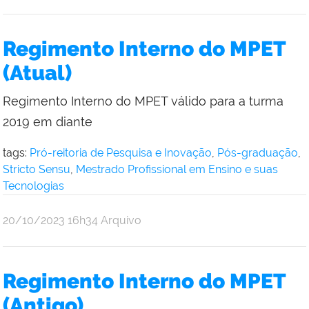
Regimento Interno do MPET
(Atual)
Regimento Interno do MPET válido para a turma
2019 em diante
tags:
Pró-reitoria de Pesquisa e Inovação
,
Pós-graduação
,
Stricto Sensu
,
Mestrado Profissional em Ensino e suas
Tecnologias
por
publicado
20/10/2023
16h34
Arquivo
Andre
Uebe
Regimento Interno do MPET
(Antigo)