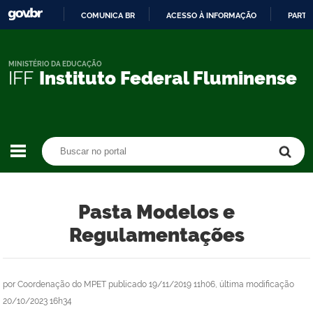
COMUNICA BR
ACESSO À INFORMAÇÃO
PARTI
IR
PARA
O
MINISTÉRIO DA EDUCAÇÃO
IFF
Instituto Federal Fluminense
CONTEÚDO
Buscar no portal
Buscar no portal
Pasta Modelos e
Regulamentações
por
Coordenação do MPET
publicado
19/11/2019 11h06,
última modificação
20/10/2023 16h34