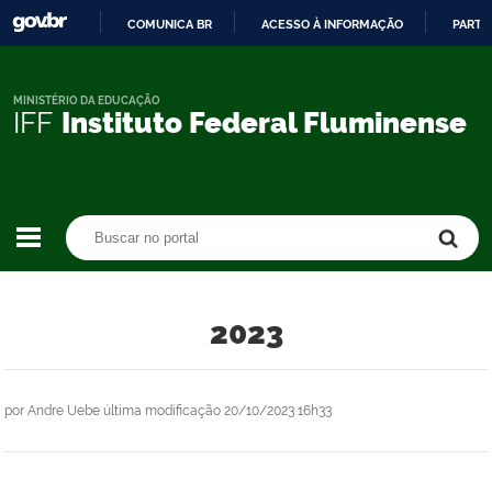
COMUNICA BR
ACESSO À INFORMAÇÃO
PARTI
IR
PARA
O
MINISTÉRIO DA EDUCAÇÃO
IFF
Instituto Federal Fluminense
CONTEÚDO
Buscar no portal
Buscar no portal
2023
por
Andre Uebe
última modificação
20/10/2023 16h33