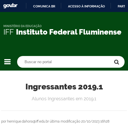
COMUNICA BR
ACESSO À INFORMAÇÃO
PARTI
IR
PARA
O
MINISTÉRIO DA EDUCAÇÃO
IFF
Instituto Federal Fluminense
CONTEÚDO
Buscar no portal
Buscar no portal
Ingressantes 2019.1
Alunos Ingressantes em 2019.1
por
henrique.dahora@iff.edu.br
última modificação
20/10/2023 16h28