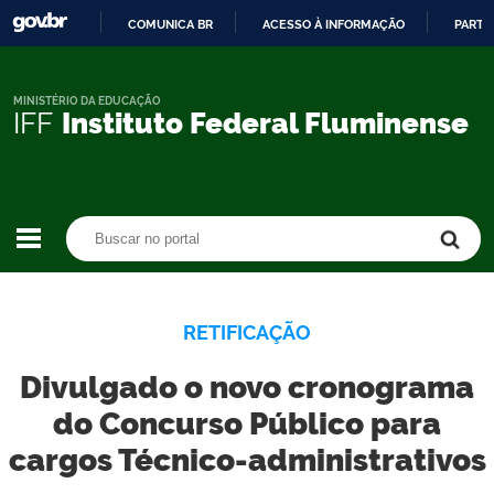
COMUNICA BR
ACESSO À INFORMAÇÃO
PARTI
IR
PARA
O
MINISTÉRIO DA EDUCAÇÃO
IFF
Instituto Federal Fluminense
CONTEÚDO
Buscar no portal
Buscar no portal
RETIFICAÇÃO
Divulgado o novo cronograma
do Concurso Público para
cargos Técnico-administrativos