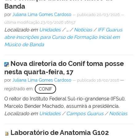
Banda
por
Juliana Lima Gomes Cardoso
—
publicado
20/03/2026
—
última modificação
23/03/2026 16h57
Localizado em
Unidades
/
…
/
Notícias
/
IFF Guarus
abre inscrições para Curso de Formação Inicial em
Músico de Banda
Nova diretoria do Conif toma posse
nesta quarta-feira, 17
por
Juliana Lima Gomes Cardoso
—
—
publicado
16/02/2016
registrado em:
CONIF
O reitor do Instituto Federal Sul-rio-grandense (IFSul),
Marcelo Bender Machado, assumirá a presidência.
Localizado em
Unidades
/
Campos Guarus
/
Notícias
Laboratório de Anatomia G102