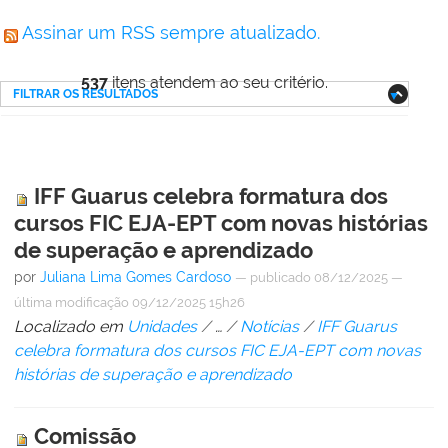
Assinar um RSS sempre atualizado.
537
itens atendem ao seu critério.
FILTRAR OS RESULTADOS
IFF Guarus celebra formatura dos
cursos FIC EJA-EPT com novas histórias
de superação e aprendizado
por
Juliana Lima Gomes Cardoso
—
publicado
08/12/2025
—
última modificação
09/12/2025 15h26
Localizado em
Unidades
/
…
/
Notícias
/
IFF Guarus
celebra formatura dos cursos FIC EJA-EPT com novas
histórias de superação e aprendizado
Comissão