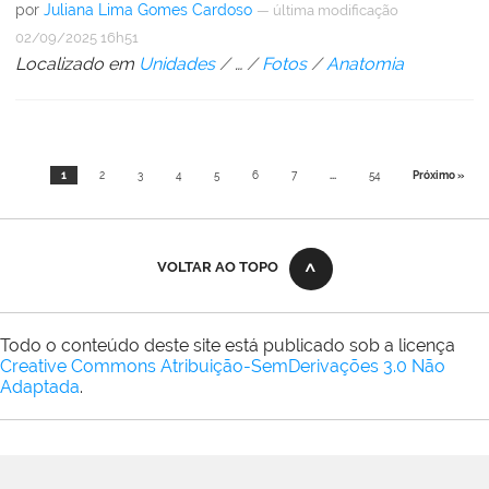
por
Juliana Lima Gomes Cardoso
—
última modificação
02/09/2025 16h51
Localizado em
Unidades
/
…
/
Fotos
/
Anatomia
1
2
3
4
5
6
7
...
54
Próximo »
VOLTAR AO TOPO
Todo o conteúdo deste site está publicado sob a licença
Creative Commons Atribuição-SemDerivações 3.0 Não
Adaptada
.