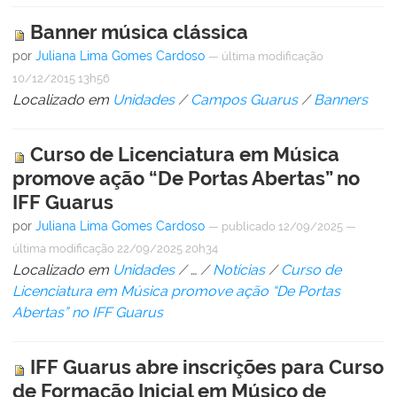
Banner música clássica
por
Juliana Lima Gomes Cardoso
—
última modificação
10/12/2015 13h56
Localizado em
Unidades
/
Campos Guarus
/
Banners
Curso de Licenciatura em Música
promove ação “De Portas Abertas” no
IFF Guarus
por
Juliana Lima Gomes Cardoso
—
publicado
12/09/2025
—
última modificação
22/09/2025 20h34
Localizado em
Unidades
/
…
/
Notícias
/
Curso de
Licenciatura em Música promove ação “De Portas
Abertas” no IFF Guarus
IFF Guarus abre inscrições para Curso
de Formação Inicial em Músico de