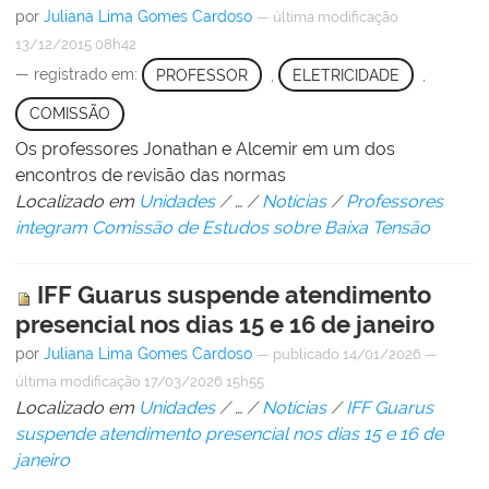
por
Juliana Lima Gomes Cardoso
—
última modificação
13/12/2015 08h42
— registrado em:
PROFESSOR
,
ELETRICIDADE
,
COMISSÃO
Os professores Jonathan e Alcemir em um dos
encontros de revisão das normas
Localizado em
Unidades
/
…
/
Notícias
/
Professores
integram Comissão de Estudos sobre Baixa Tensão
IFF Guarus suspende atendimento
presencial nos dias 15 e 16 de janeiro
por
Juliana Lima Gomes Cardoso
—
publicado
14/01/2026
—
última modificação
17/03/2026 15h55
Localizado em
Unidades
/
…
/
Notícias
/
IFF Guarus
suspende atendimento presencial nos dias 15 e 16 de
janeiro