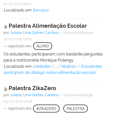
21/02/2017 15h01
Localizado em
Serviços
Palestra Alimentação Escolar
por
Juliana Lima Gomes Cardoso
—
última modificação
22/03/2016 15h15
— registrado em:
ALUNO
Os estudantes participaram com bastante perguntas
para a nutricionista Monique Potengy
Localizado em
Unidades
/
…
/
Notícias
/
Estudantes
participam de diálogo sobre alimentação escolar
Palestra ZikaZero
por
Juliana Lima Gomes Cardoso
—
última modificação
09/03/2016 11h48
— registrado em:
#ZIKAZERO
,
PALESTRA