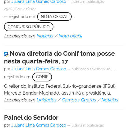
por
Juliana Lima Gomes Cardoso
—
última modificação
29/03/2017 16h27
— registrado em:
NOTA OFICIAL
,
CONCURSO PÚBLICO
Localizado em
Notícias
/
Nota oficial
Nova diretoria do Conif toma posse
nesta quarta-feira, 17
por
Juliana Lima Gomes Cardoso
—
—
publicado
16/02/2016
registrado em:
CONIF
O reitor do Instituto Federal Sul-rio-grandense (IFSul),
Marcelo Bender Machado, assumirá a presidência.
Localizado em
Unidades
/
Campos Guarus
/
Notícias
Painel do Servidor
por
Juliana Lima Gomes Cardoso
—
última modificação