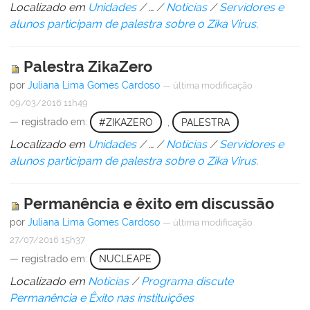
Localizado em
Unidades
/
…
/
Notícias
/
Servidores e
alunos participam de palestra sobre o Zika Virus.
Palestra ZikaZero
por
Juliana Lima Gomes Cardoso
—
última modificação
09/03/2016 11h49
— registrado em:
#ZIKAZERO
,
PALESTRA
Localizado em
Unidades
/
…
/
Notícias
/
Servidores e
alunos participam de palestra sobre o Zika Virus.
Permanência e êxito em discussão
por
Juliana Lima Gomes Cardoso
—
última modificação
27/07/2016 15h37
— registrado em:
NUCLEAPE
Localizado em
Notícias
/
Programa discute
Permanência e Êxito nas instituições