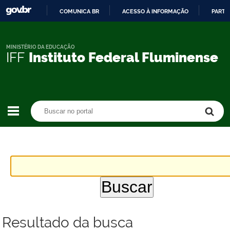
COMUNICA BR
ACESSO À INFORMAÇÃO
PARTI
IR
PARA
O
MINISTÉRIO DA EDUCAÇÃO
IFF
Instituto Federal Fluminense
CONTEÚDO
Buscar no portal
Buscar no portal
Resultado da busca