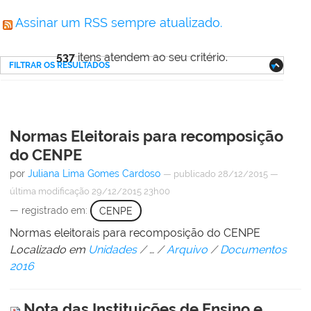
Assinar um RSS sempre atualizado.
537
itens atendem ao seu critério.
FILTRAR OS RESULTADOS
Normas Eleitorais para recomposição
do CENPE
por
Juliana Lima Gomes Cardoso
—
publicado
28/12/2015
—
última modificação
29/12/2015 23h00
— registrado em:
CENPE
Normas eleitorais para recomposição do CENPE
Localizado em
Unidades
/
…
/
Arquivo
/
Documentos
2016
Nota das Instituições de Ensino e