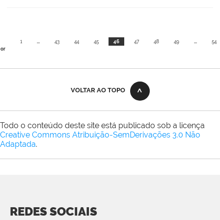
1
...
43
44
45
46
47
48
49
...
54
ior
VOLTAR AO TOPO
Todo o conteúdo deste site está publicado sob a licença
Creative Commons Atribuição-SemDerivações 3.0 Não
Adaptada
.
REDES SOCIAIS