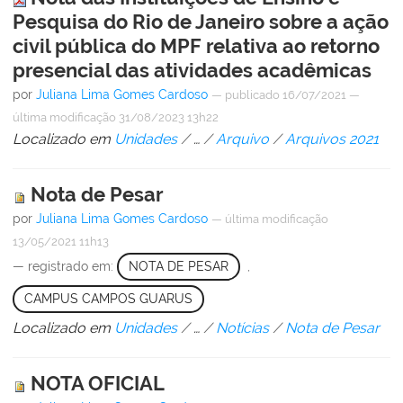
Pesquisa do Rio de Janeiro sobre a ação
civil pública do MPF relativa ao retorno
presencial das atividades acadêmicas
por
Juliana Lima Gomes Cardoso
—
publicado
16/07/2021
—
última modificação
31/08/2023 13h22
Localizado em
Unidades
/
…
/
Arquivo
/
Arquivos 2021
Nota de Pesar
por
Juliana Lima Gomes Cardoso
—
última modificação
13/05/2021 11h13
— registrado em:
NOTA DE PESAR
,
CAMPUS CAMPOS GUARUS
Localizado em
Unidades
/
…
/
Notícias
/
Nota de Pesar
NOTA OFICIAL