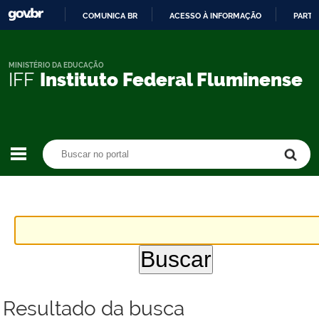
COMUNICA BR
ACESSO À INFORMAÇÃO
PARTI
IR
PARA
O
MINISTÉRIO DA EDUCAÇÃO
IFF
Instituto Federal Fluminense
CONTEÚDO
Buscar no portal
Buscar no portal
Resultado da busca