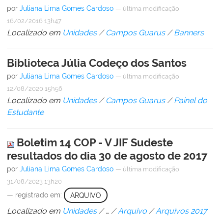
por
Juliana Lima Gomes Cardoso
—
última modificação
16/02/2016 13h47
Localizado em
Unidades
/
Campos Guarus
/
Banners
Biblioteca Júlia Codeço dos Santos
por
Juliana Lima Gomes Cardoso
—
última modificação
12/08/2020 15h56
Localizado em
Unidades
/
Campos Guarus
/
Painel do
Estudante
Boletim 14 COP - V JIF Sudeste
resultados do dia 30 de agosto de 2017
por
Juliana Lima Gomes Cardoso
—
última modificação
31/08/2023 13h20
— registrado em:
ARQUIVO
Localizado em
Unidades
/
…
/
Arquivo
/
Arquivos 2017