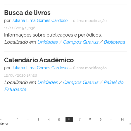
Busca de livros
por
Juliana Lima Gomes Cardoso
—
última modificação
11/11/2015 13h38
Informações sobre publicações e periódicos.
Localizado em
Unidades
/
Campos Guarus
/
Biblioteca
Calendário Acadêmico
por
Juliana Lima Gomes Cardoso
—
última modificação
12/08/2020 15h28
Localizado em
Unidades
/
Campos Guarus
/
Painel do
Estudante
«
1
...
3
4
5
6
7
8
9
...
54
terior