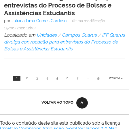
entrevistas do Processo de Bolsas e
Assistências Estudantis
por
Juliana Lima Gomes Cardoso
—
última modificação
15/06/2026 12h04
Localizado em
Unidades
/
Campos Guarus
/
IFF Guarus
divulga convocação para entrevistas do Processo de
Bolsas e Assistências Estudantis
1
2
3
4
5
6
7
...
54
Próximo »
VOLTAR AO TOPO
Todo o conteúdo deste site está publicado sob a licença
Creative Commons Atribuição-SemDerivações 3.0 Não