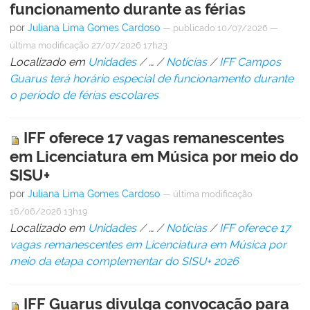
funcionamento durante as férias
por
Juliana Lima Gomes Cardoso
—
publicado
10/07/2026
—
última modificação
27/07/2026 17h23
Localizado em
Unidades
/
…
/
Notícias
/
IFF Campos
Guarus terá horário especial de funcionamento durante
o período de férias escolares
IFF oferece 17 vagas remanescentes
em Licenciatura em Música por meio do
SISU+
por
Juliana Lima Gomes Cardoso
—
última modificação
16/06/2026 13h19
Localizado em
Unidades
/
…
/
Notícias
/
IFF oferece 17
vagas remanescentes em Licenciatura em Música por
meio da etapa complementar do SISU+ 2026
IFF Guarus divulga convocação para