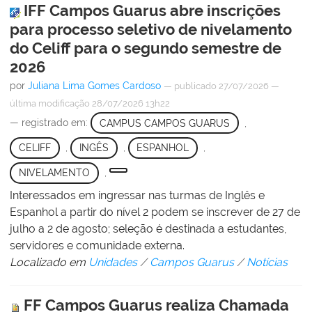
IFF Campos Guarus abre inscrições
para processo seletivo de nivelamento
do Celiff para o segundo semestre de
2026
por
Juliana Lima Gomes Cardoso
—
publicado
27/07/2026
—
última modificação
28/07/2026 13h22
— registrado em:
CAMPUS CAMPOS GUARUS
,
CELIFF
,
INGÊS
,
ESPANHOL
,
NIVELAMENTO
,
Interessados em ingressar nas turmas de Inglês e
Espanhol a partir do nível 2 podem se inscrever de 27 de
julho a 2 de agosto; seleção é destinada a estudantes,
servidores e comunidade externa.
Localizado em
Unidades
/
Campos Guarus
/
Notícias
FF Campos Guarus realiza Chamada