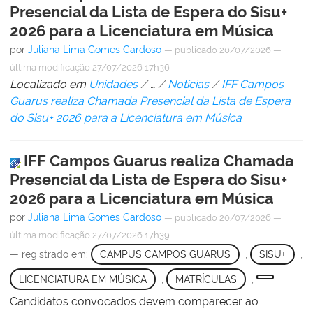
Presencial da Lista de Espera do Sisu+
2026 para a Licenciatura em Música
por
Juliana Lima Gomes Cardoso
—
publicado
20/07/2026
—
última modificação
27/07/2026 17h36
Localizado em
Unidades
/
…
/
Notícias
/
IFF Campos
Guarus realiza Chamada Presencial da Lista de Espera
do Sisu+ 2026 para a Licenciatura em Música
IFF Campos Guarus realiza Chamada
Presencial da Lista de Espera do Sisu+
2026 para a Licenciatura em Música
por
Juliana Lima Gomes Cardoso
—
publicado
20/07/2026
—
última modificação
27/07/2026 17h39
— registrado em:
CAMPUS CAMPOS GUARUS
,
SISU+
,
LICENCIATURA EM MÚSICA
,
MATRÍCULAS
,
Candidatos convocados devem comparecer ao