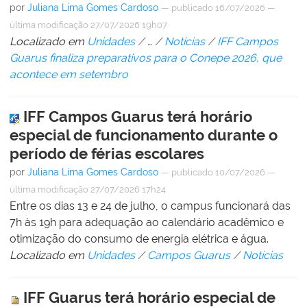
por
Juliana Lima Gomes Cardoso
—
publicado
16/07/2026
—
última modificação
27/07/2026 19h07
Localizado em
Unidades
/
…
/
Notícias
/
IFF Campos
Guarus finaliza preparativos para o Conepe 2026, que
acontece em setembro
IFF Campos Guarus terá horário
especial de funcionamento durante o
período de férias escolares
por
Juliana Lima Gomes Cardoso
—
publicado
10/07/2026
—
última modificação
27/07/2026 17h24
Entre os dias 13 e 24 de julho, o campus funcionará das
7h às 19h para adequação ao calendário acadêmico e
otimização do consumo de energia elétrica e água.
Localizado em
Unidades
/
Campos Guarus
/
Notícias
IFF Guarus terá horário especial de