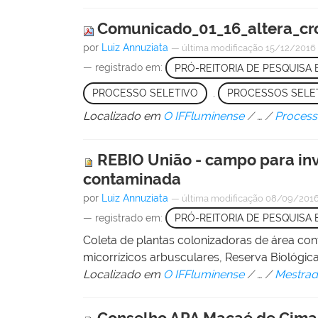
Comunicado_01_16_altera_cr
por
Luiz Annuziata
—
última modificação
15/12/2016
— registrado em:
PRÓ-REITORIA DE PESQUISA
PROCESSO SELETIVO
,
PROCESSOS SELE
Localizado em
O IFFluminense
/
…
/
Process
REBIO União - campo para inv
contaminada
por
Luiz Annuziata
—
última modificação
08/09/2016
— registrado em:
PRÓ-REITORIA DE PESQUISA
Coleta de plantas colonizadoras de área co
micorrízicos arbusculares, Reserva Biológic
Localizado em
O IFFluminense
/
…
/
Mestrad