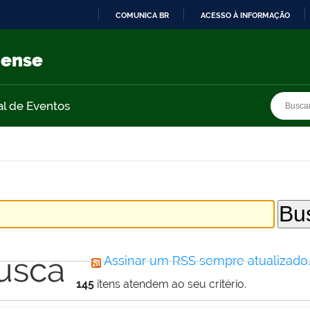
COMUNICA BR
ACESSO À INFORMAÇÃO
IR
PARA
nense
O
CONTEÚDO
Busca
Busca
al de Eventos
usca
Assinar um RSS sempre atualizado
145
itens atendem ao seu critério.