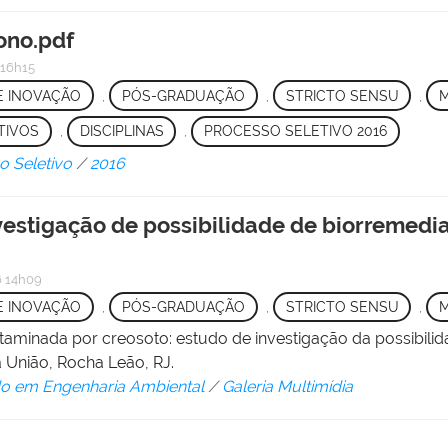
ono.pdf
 16h15
 E INOVAÇÃO
,
PÓS-GRADUAÇÃO
,
STRICTO SENSU
,
TIVOS
,
DISCIPLINAS
,
PROCESSO SELETIVO 2016
o Seletivo
/
2016
estigação de possibilidade de biorremedi
 14h09
 E INOVAÇÃO
,
PÓS-GRADUAÇÃO
,
STRICTO SENSU
,
ntaminada por creosoto: estudo de investigação da possibil
a União, Rocha Leão, RJ.
o em Engenharia Ambiental
/
Galeria Multimídia