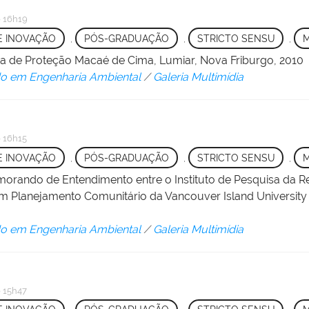
 16h19
 E INOVAÇÃO
,
PÓS-GRADUAÇÃO
,
STRICTO SENSU
,
a de Proteção Macaé de Cima, Lumiar, Nova Friburgo, 2010
o em Engenharia Ambiental
/
Galeria Multimídia
 16h15
 E INOVAÇÃO
,
PÓS-GRADUAÇÃO
,
STRICTO SENSU
,
morando de Entendimento entre o Instituto de Pesquisa da R
Planejamento Comunitário da Vancouver Island University
o em Engenharia Ambiental
/
Galeria Multimídia
 15h47