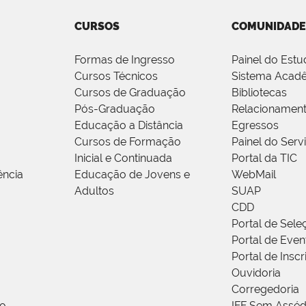
CURSOS
COMUNIDADE
Formas de Ingresso
Painel do Estu
Cursos Técnicos
Sistema Acad
Cursos de Graduação
Bibliotecas
Pós-Graduação
Relacionamen
Educação a Distância
Egressos
Cursos de Formação
Painel do Serv
Inicial e Continuada
Portal da TIC
ência
Educação de Jovens e
WebMail
Adultos
SUAP
CDD
Portal de Sele
Portal de Even
Portal de Insc
Ouvidoria
Corregedoria
ão
IFF Sem Asséd