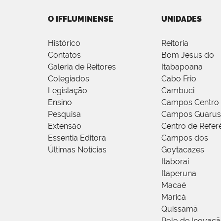
O IFFLUMINENSE
UNIDADES
Histórico
Reitoria
Contatos
Bom Jesus do
Galeria de Reitores
Itabapoana
Colegiados
Cabo Frio
Legislação
Cambuci
Ensino
Campos Centro
Pesquisa
Campos Guarus
Extensão
Centro de Refer
Essentia Editora
Campos dos
Últimas Notícias
Goytacazes
Itaboraí
Itaperuna
Macaé
Maricá
Quissamã
Polo de Inovaç