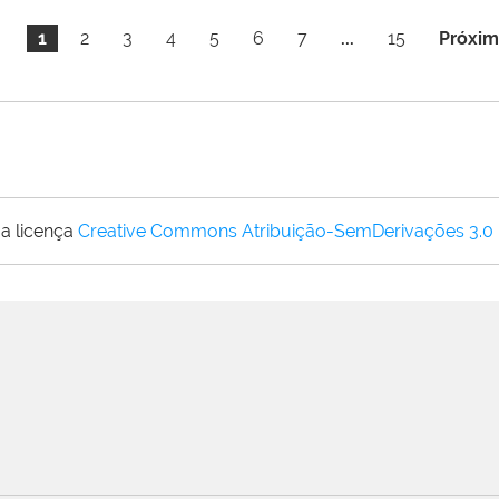
1
2
3
4
5
6
7
...
15
Próxim
a licença
Creative Commons Atribuição-SemDerivações 3.0