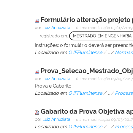
Formulário alteração projeto
por
Luiz Annuziata
—
última modificação
03/07/2019
— registrado em:
MESTRADO EM ENGENHARIA 
Instruções: o formulário deverá ser preench
Localizado em
O IFFluminense
/
…
/
Normas
Prova_Selecao_Mestrado_Obj
por
Luiz Annuziata
—
última modificação
09/05/2017
Prova e Gabarito
Localizado em
O IFFluminense
/
…
/
Process
Gabarito da Prova Objetiva a
por
Luiz Annuziata
—
última modificação
09/03/2017
Localizado em
O IFFluminense
/
…
/
Process