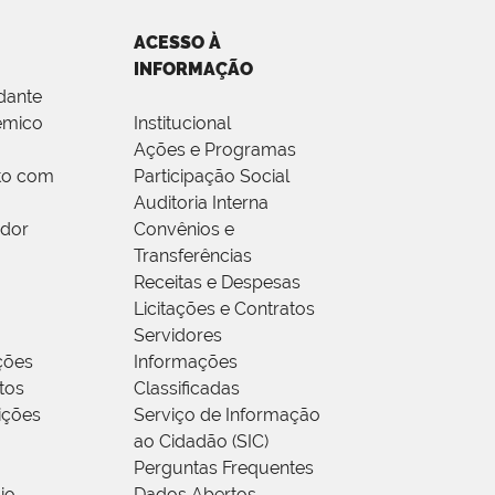
ACESSO À
INFORMAÇÃO
dante
êmico
Institucional
Ações e Programas
to com
Participação Social
Auditoria Interna
idor
Convênios e
Transferências
Receitas e Despesas
Licitações e Contratos
Servidores
ções
Informações
tos
Classificadas
rições
Serviço de Informação
ao Cidadão (SIC)
Perguntas Frequentes
io
Dados Abertos