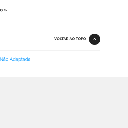
o »
VOLTAR AO TOPO
 Não Adaptada
.