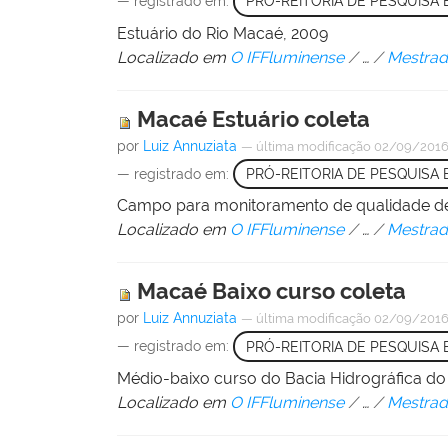
— registrado em:
PRÓ-REITORIA DE PESQUISA
Estuário do Rio Macaé, 2009
Localizado em
O IFFluminense
/
…
/
Mestrad
Macaé Estuário coleta
por
Luiz Annuziata
—
última modificação
02/09/2016
— registrado em:
PRÓ-REITORIA DE PESQUISA
Campo para monitoramento de qualidade de
Localizado em
O IFFluminense
/
…
/
Mestrad
Macaé Baixo curso coleta
por
Luiz Annuziata
—
última modificação
02/09/2016
— registrado em:
PRÓ-REITORIA DE PESQUISA
Médio-baixo curso do Bacia Hidrográfica do
Localizado em
O IFFluminense
/
…
/
Mestrad