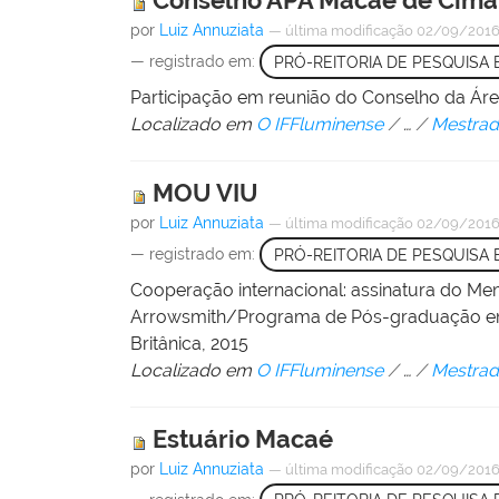
Conselho APA Macaé de Cima
por
Luiz Annuziata
—
última modificação
02/09/2016
— registrado em:
PRÓ-REITORIA DE PESQUISA
Participação em reunião do Conselho da Áre
Localizado em
O IFFluminense
/
…
/
Mestrad
MOU VIU
por
Luiz Annuziata
—
última modificação
02/09/2016
— registrado em:
PRÓ-REITORIA DE PESQUISA
Cooperação internacional: assinatura do Me
Arrowsmith/Programa de Pós-graduação em 
Britânica, 2015
Localizado em
O IFFluminense
/
…
/
Mestrad
Estuário Macaé
por
Luiz Annuziata
—
última modificação
02/09/2016