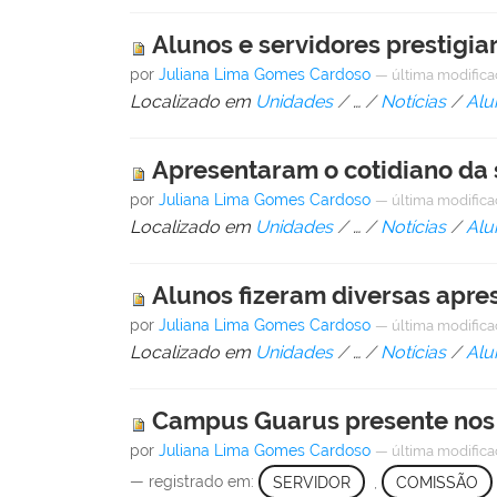
Alunos e servidores prestigi
por
Juliana Lima Gomes Cardoso
—
última modific
Localizado em
Unidades
/
…
/
Notícias
/
Alu
Apresentaram o cotidiano da 
por
Juliana Lima Gomes Cardoso
—
última modific
Localizado em
Unidades
/
…
/
Notícias
/
Alu
Alunos fizeram diversas apre
por
Juliana Lima Gomes Cardoso
—
última modific
Localizado em
Unidades
/
…
/
Notícias
/
Alu
Campus Guarus presente nos 
por
Juliana Lima Gomes Cardoso
—
última modific
— registrado em:
SERVIDOR
,
COMISSÃO