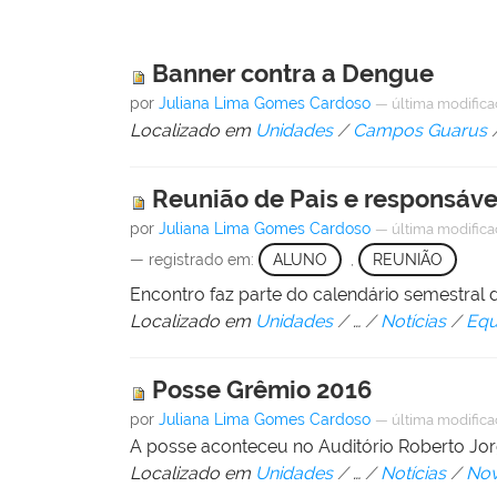
Banner contra a Dengue
por
Juliana Lima Gomes Cardoso
—
última modific
Localizado em
Unidades
/
Campos Guarus
Reunião de Pais e responsáve
por
Juliana Lima Gomes Cardoso
—
última modific
— registrado em:
ALUNO
,
REUNIÃO
Encontro faz parte do calendário semestral
Localizado em
Unidades
/
…
/
Notícias
/
Equ
Posse Grêmio 2016
por
Juliana Lima Gomes Cardoso
—
última modific
A posse aconteceu no Auditório Roberto Jor
Localizado em
Unidades
/
…
/
Notícias
/
Nov