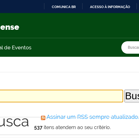
COMUNICA BR
ACESSO À INFORMAÇÃO
IR
PARA
nense
O
CONTEÚDO
Busca
Busca
al de Eventos
usca
Assinar um RSS sempre atualizado
537
itens atendem ao seu critério.