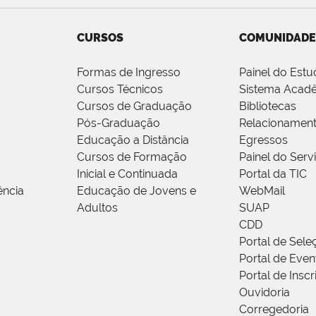
CURSOS
COMUNIDADE
Formas de Ingresso
Painel do Estu
Cursos Técnicos
Sistema Acad
Cursos de Graduação
Bibliotecas
Pós-Graduação
Relacionamen
Educação a Distância
Egressos
Cursos de Formação
Painel do Serv
Inicial e Continuada
Portal da TIC
ência
Educação de Jovens e
WebMail
Adultos
SUAP
CDD
Portal de Sele
Portal de Even
Portal de Insc
Ouvidoria
Corregedoria