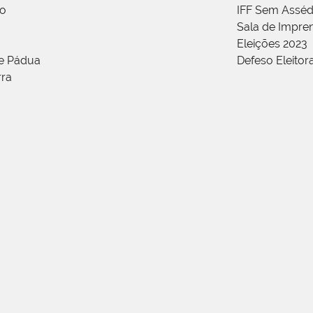
ão
IFF Sem Asséd
Sala de Impren
Eleições 2023
de Pádua
Defeso Eleitor
rra