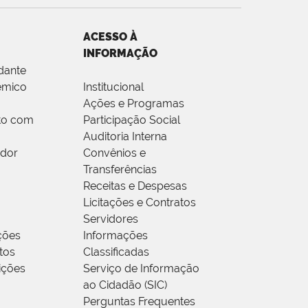
ACESSO À
INFORMAÇÃO
dante
êmico
Institucional
Ações e Programas
to com
Participação Social
Auditoria Interna
idor
Convênios e
Transferências
Receitas e Despesas
Licitações e Contratos
Servidores
ções
Informações
tos
Classificadas
rições
Serviço de Informação
ao Cidadão (SIC)
Perguntas Frequentes