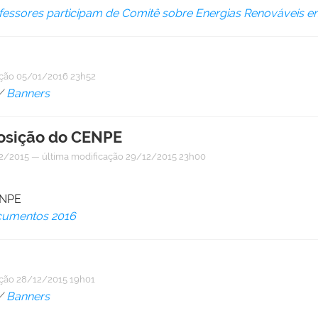
fessores participam de Comitê sobre Energias Renováveis em
ação
05/01/2016 23h52
/
Banners
posição do CENPE
2/2015
—
última modificação
29/12/2015 23h00
ENPE
umentos 2016
ação
28/12/2015 19h01
/
Banners