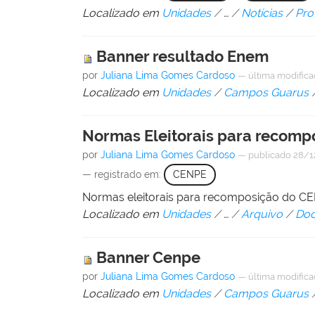
Localizado em
Unidades
/
…
/
Notícias
/
Pro
Banner resultado Enem
por
Juliana Lima Gomes Cardoso
—
última modific
Localizado em
Unidades
/
Campos Guarus
Normas Eleitorais para recom
por
Juliana Lima Gomes Cardoso
—
publicado
28/1
— registrado em:
CENPE
Normas eleitorais para recomposição do C
Localizado em
Unidades
/
…
/
Arquivo
/
Doc
Banner Cenpe
por
Juliana Lima Gomes Cardoso
—
última modific
Localizado em
Unidades
/
Campos Guarus