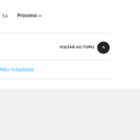
54
Próximo »
VOLTAR AO TOPO
 Não Adaptada
.