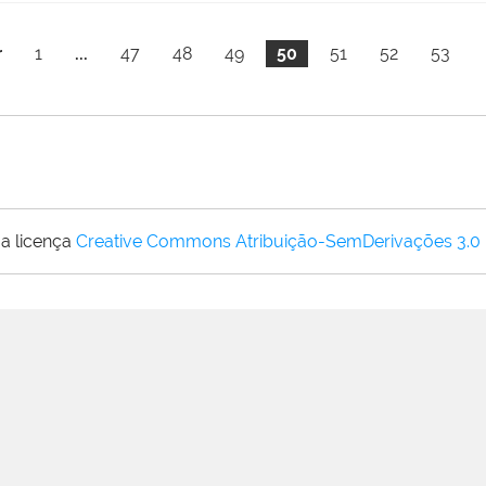
r
1
...
47
48
49
50
51
52
53
a licença
Creative Commons Atribuição-SemDerivações 3.0