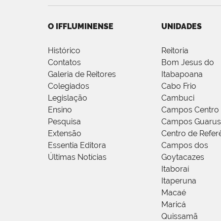
O IFFLUMINENSE
UNIDADES
Histórico
Reitoria
Contatos
Bom Jesus do
Galeria de Reitores
Itabapoana
Colegiados
Cabo Frio
Legislação
Cambuci
Ensino
Campos Centro
Pesquisa
Campos Guarus
Extensão
Centro de Refer
Essentia Editora
Campos dos
Últimas Notícias
Goytacazes
Itaboraí
Itaperuna
Macaé
Maricá
Quissamã