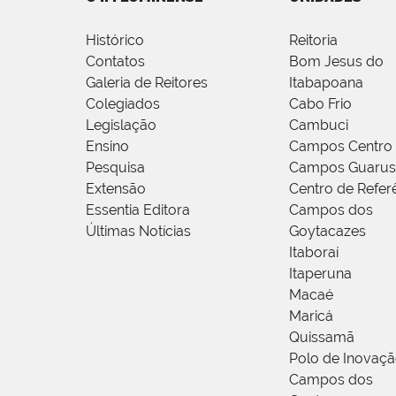
Histórico
Reitoria
Contatos
Bom Jesus do
Galeria de Reitores
Itabapoana
Colegiados
Cabo Frio
Legislação
Cambuci
Ensino
Campos Centro
Pesquisa
Campos Guarus
Extensão
Centro de Refer
Essentia Editora
Campos dos
Últimas Notícias
Goytacazes
Itaboraí
Itaperuna
Macaé
Maricá
Quissamã
Polo de Inovaç
Campos dos