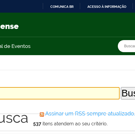
COMUNICA BR
ACESSO À INFORMAÇÃO
IR
PARA
nense
O
CONTEÚDO
Busca
Busca
al de Eventos
usca
Assinar um RSS sempre atualizado
537
itens atendem ao seu critério.