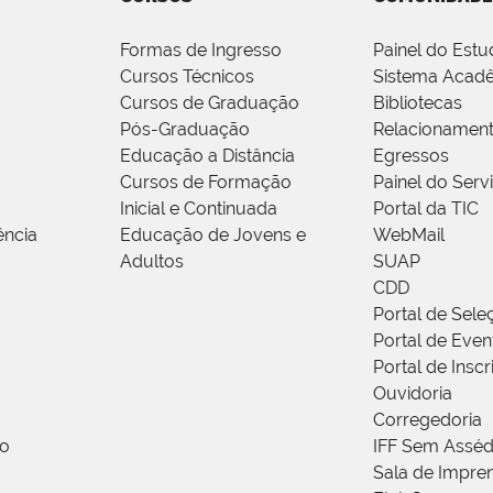
Formas de Ingresso
Painel do Estu
Cursos Técnicos
Sistema Acad
Cursos de Graduação
Bibliotecas
Pós-Graduação
Relacionamen
Educação a Distância
Egressos
Cursos de Formação
Painel do Serv
Inicial e Continuada
Portal da TIC
ência
Educação de Jovens e
WebMail
Adultos
SUAP
CDD
Portal de Sele
Portal de Even
Portal de Insc
Ouvidoria
Corregedoria
ão
IFF Sem Asséd
Sala de Impren