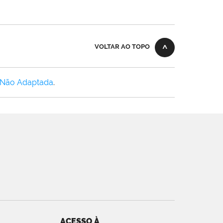
VOLTAR AO TOPO
 Não Adaptada
.
ACESSO À