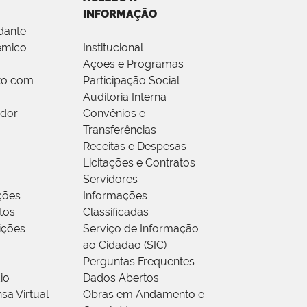
INFORMAÇÃO
dante
êmico
Institucional
Ações e Programas
to com
Participação Social
Auditoria Interna
idor
Convênios e
Transferências
Receitas e Despesas
Licitações e Contratos
Servidores
ções
Informações
tos
Classificadas
rições
Serviço de Informação
ao Cidadão (SIC)
Perguntas Frequentes
io
Dados Abertos
sa Virtual
Obras em Andamento e