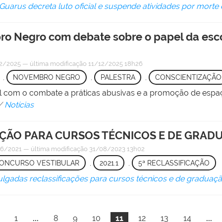
 Guarus decreta luto oficial e suspende atividades por morte 
ro Negro com debate sobre o papel da esc
2/2025
—
última modificação
11/12/2025 18h26
,
NOVEMBRO NEGRO
,
PALESTRA
,
CONSCIENTIZAÇÃO
l com o combate a práticas abusivas e a promoção de espaç
/
Notícias
AÇÃO PARA CURSOS TÉCNICOS E DE GRAD
6/2021
—
última modificação
31/08/2023 13h02
ONCURSO VESTIBULAR
,
2021.1
,
5ª RECLASSIFICAÇÃO
ulgadas reclassificações para cursos técnicos e de graduaç
1
...
8
9
10
11
12
13
14
...