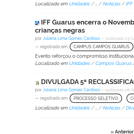
Localizado em
Unidades
/
…
/
Notícias
/
IFF
IFF Guarus encerra o Novemb
crianças negras
por
Juliana Lima Gomes Cardoso
—
publicado
03/1
— registrado em:
CAMPUS CAMPOS GUARUS
Evento reforçou o compromisso instituciona
Localizado em
Unidades
/
Campos Guarus
DIVULGADA 5ª RECLASSIFIC
por
Juliana Lima Gomes Cardoso
—
publicado
08/0
— registrado em:
PROCESSO SELETIVO
,
C
Localizado em
Unidades
/
…
/
Notícias
/
Div
« Anterior