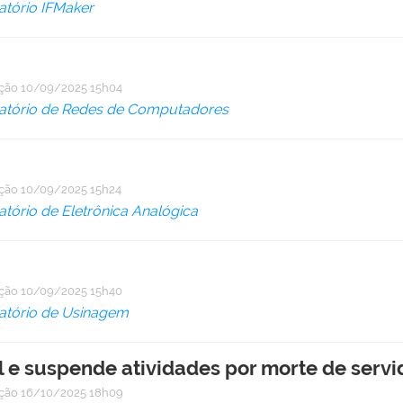
atório IFMaker
ação
10/09/2025 15h04
atório de Redes de Computadores
ação
10/09/2025 15h24
tório de Eletrônica Analógica
ação
10/09/2025 15h40
atório de Usinagem
al e suspende atividades por morte de servi
ação
16/10/2025 18h09