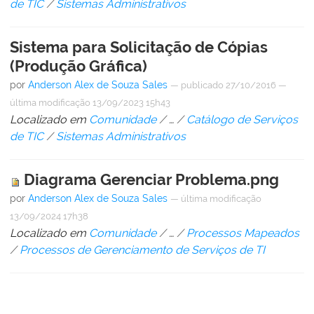
de TIC
/
Sistemas Administrativos
Sistema para Solicitação de Cópias
(Produção Gráfica)
por
Anderson Alex de Souza Sales
—
publicado
27/10/2016
—
última modificação
13/09/2023 15h43
Localizado em
Comunidade
/
…
/
Catálogo de Serviços
de TIC
/
Sistemas Administrativos
Diagrama Gerenciar Problema.png
por
Anderson Alex de Souza Sales
—
última modificação
13/09/2024 17h38
Localizado em
Comunidade
/
…
/
Processos Mapeados
/
Processos de Gerenciamento de Serviços de TI