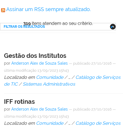
Assinar um RSS sempre atualizado.
319
itens atendem ao seu critério.
FILTRAR OS RESULTADOS
Gestão dos Institutos
por
Anderson Alex de Souza Sales
—
publicado
27/10/2016
—
última modificação
13/09/2023 15h43
Localizado em
Comunidade
/
…
/
Catálogo de Serviços
de TIC
/
Sistemas Administrativos
IFF rotinas
por
Anderson Alex de Souza Sales
—
publicado
27/10/2016
—
última modificação
13/09/2023 15h43
Localizado em
Comunidade
/
…
/
Catálogo de Serviços