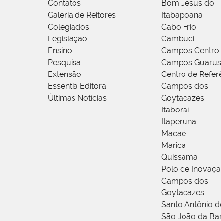
Contatos
Bom Jesus do
Galeria de Reitores
Itabapoana
Colegiados
Cabo Frio
Legislação
Cambuci
Ensino
Campos Centro
Pesquisa
Campos Guarus
Extensão
Centro de Refer
Essentia Editora
Campos dos
Últimas Notícias
Goytacazes
Itaboraí
Itaperuna
Macaé
Maricá
Quissamã
Polo de Inovaç
Campos dos
Goytacazes
Santo Antônio 
São João da Ba