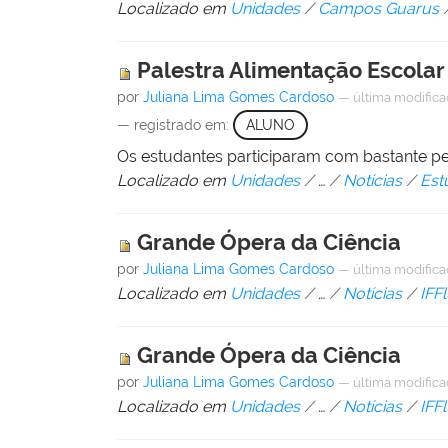
Localizado em
Unidades
/
Campos Guarus
Palestra Alimentação Escolar
por
Juliana Lima Gomes Cardoso
—
última modific
— registrado em:
ALUNO
Os estudantes participaram com bastante pe
Localizado em
Unidades
/
…
/
Notícias
/
Est
Grande Ópera da Ciência
por
Juliana Lima Gomes Cardoso
—
última modific
Localizado em
Unidades
/
…
/
Notícias
/
IFF
Grande Ópera da Ciência
por
Juliana Lima Gomes Cardoso
—
última modific
Localizado em
Unidades
/
…
/
Notícias
/
IFF