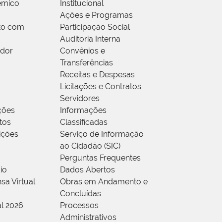
êmico
Institucional
Ações e Programas
to com
Participação Social
Auditoria Interna
idor
Convênios e
Transferências
Receitas e Despesas
Licitações e Contratos
Servidores
ções
Informações
tos
Classificadas
rições
Serviço de Informação
ao Cidadão (SIC)
Perguntas Frequentes
io
Dados Abertos
sa Virtual
Obras em Andamento e
Concluídas
al 2026
Processos
Administrativos