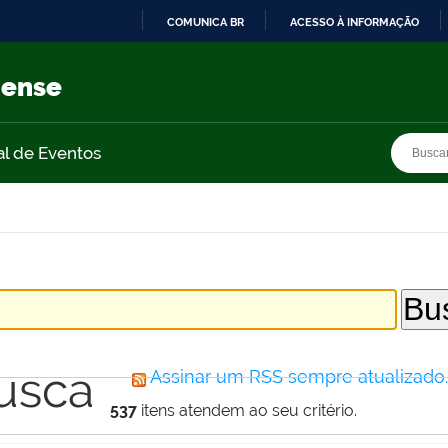
COMUNICA BR
ACESSO À INFORMAÇÃO
IR
PARA
nense
O
CONTEÚDO
Busca
Busca
al de Eventos
usca
Assinar um RSS sempre atualizado
537
itens atendem ao seu critério.