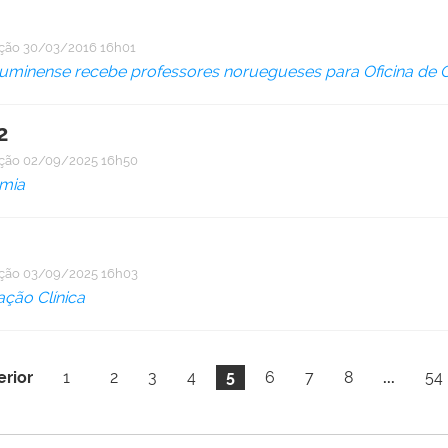
ação
30/03/2016 16h01
luminense recebe professores noruegueses para Oficina de C
2
ação
02/09/2025 16h50
mia
ação
03/09/2025 16h03
ação Clínica
erior
1
2
3
4
5
6
7
8
...
54