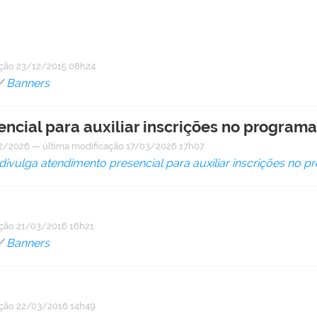
ação
23/12/2015 08h24
/
Banners
ncial para auxiliar inscrições no programa 
2/2026
—
última modificação
17/03/2026 17h07
 divulga atendimento presencial para auxiliar inscrições no p
ação
21/03/2016 16h21
/
Banners
ação
22/03/2016 14h49