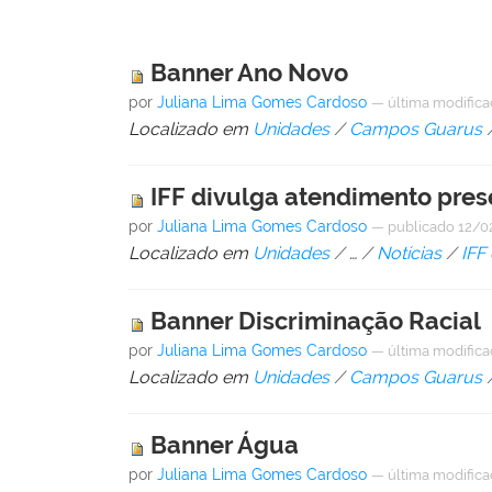
Banner Ano Novo
por
Juliana Lima Gomes Cardoso
—
última modific
Localizado em
Unidades
/
Campos Guarus
IFF divulga atendimento prese
por
Juliana Lima Gomes Cardoso
—
publicado
12/0
Localizado em
Unidades
/
…
/
Notícias
/
IFF
Banner Discriminação Racial
por
Juliana Lima Gomes Cardoso
—
última modific
Localizado em
Unidades
/
Campos Guarus
Banner Água
por
Juliana Lima Gomes Cardoso
—
última modific