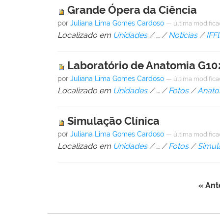
Grande Ópera da Ciência
por
Juliana Lima Gomes Cardoso
—
última modific
Localizado em
Unidades
/
…
/
Notícias
/
IFF
Laboratório de Anatomia G10
por
Juliana Lima Gomes Cardoso
—
última modific
Localizado em
Unidades
/
…
/
Fotos
/
Anato
Simulação Clínica
por
Juliana Lima Gomes Cardoso
—
última modific
Localizado em
Unidades
/
…
/
Fotos
/
Simul
« Ant