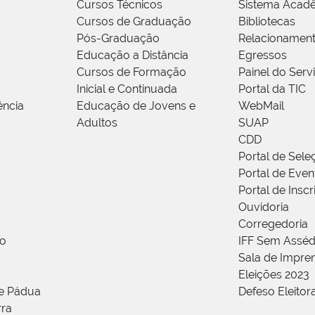
Cursos Técnicos
Sistema Acad
Cursos de Graduação
Bibliotecas
Pós-Graduação
Relacionamen
Educação a Distância
Egressos
Cursos de Formação
Painel do Serv
Inicial e Continuada
Portal da TIC
ência
Educação de Jovens e
WebMail
Adultos
SUAP
CDD
Portal de Sele
Portal de Even
Portal de Insc
Ouvidoria
Corregedoria
ão
IFF Sem Asséd
Sala de Impren
Eleições 2023
de Pádua
Defeso Eleitor
rra