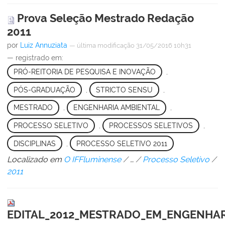
Prova Seleção Mestrado Redação
2011
por
Luiz Annuziata
—
última modificação
31/05/2016 10h31
— registrado em:
PRÓ-REITORIA DE PESQUISA E INOVAÇÃO
,
PÓS-GRADUAÇÃO
,
STRICTO SENSU
,
MESTRADO
,
ENGENHARIA AMBIENTAL
,
PROCESSO SELETIVO
,
PROCESSOS SELETIVOS
,
DISCIPLINAS
,
PROCESSO SELETIVO 2011
Localizado em
O IFFluminense
/
…
/
Processo Seletivo
/
2011
EDITAL_2012_MESTRADO_EM_ENGENHARIA