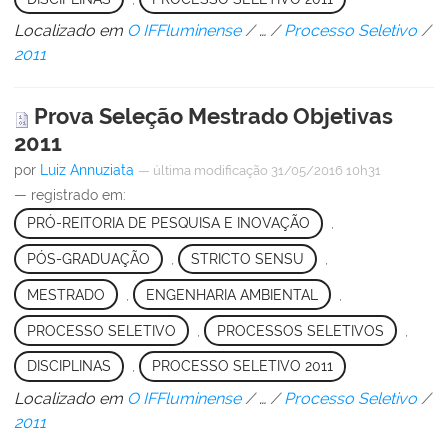
Localizado em
O IFFluminense
/
…
/
Processo Seletivo
/
2011
Prova Seleção Mestrado Objetivas
2011
por
Luiz Annuziata
—
última modificação
31/05/2016 10h31
— registrado em:
PRÓ-REITORIA DE PESQUISA E INOVAÇÃO
,
PÓS-GRADUAÇÃO
,
STRICTO SENSU
,
MESTRADO
,
ENGENHARIA AMBIENTAL
,
PROCESSO SELETIVO
,
PROCESSOS SELETIVOS
,
DISCIPLINAS
,
PROCESSO SELETIVO 2011
Localizado em
O IFFluminense
/
…
/
Processo Seletivo
/
2011