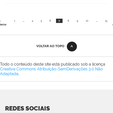
«
1
...
4
5
6
7
8
9
10
...
15
terior
VOLTAR AO TOPO
Todo o conteúdo deste site está publicado sob a licença
Creative Commons Atribuição-SemDerivações 3.0 Não
Adaptada
.
REDES SOCIAIS