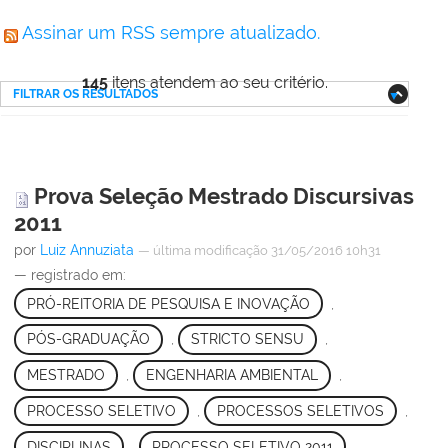
Assinar um RSS sempre atualizado.
145
itens atendem ao seu critério.
FILTRAR OS RESULTADOS
Prova Seleção Mestrado Discursivas
2011
por
Luiz Annuziata
—
última modificação
31/05/2016 10h31
— registrado em:
PRÓ-REITORIA DE PESQUISA E INOVAÇÃO
,
PÓS-GRADUAÇÃO
,
STRICTO SENSU
,
MESTRADO
,
ENGENHARIA AMBIENTAL
,
PROCESSO SELETIVO
,
PROCESSOS SELETIVOS
,
DISCIPLINAS
,
PROCESSO SELETIVO 2011