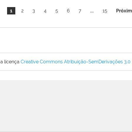
1
2
3
4
5
6
7
...
15
Próxim
a licença
Creative Commons Atribuição-SemDerivações 3.0