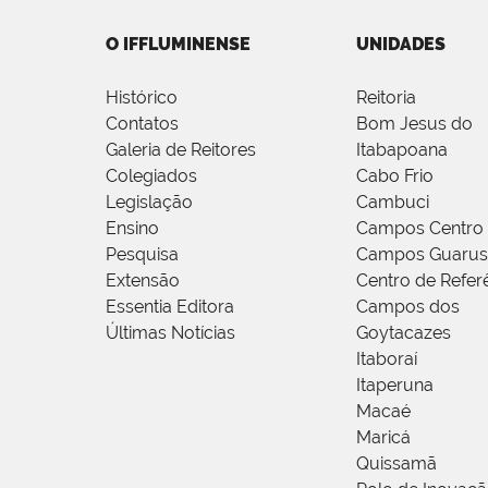
O IFFLUMINENSE
UNIDADES
Histórico
Reitoria
Contatos
Bom Jesus do
Galeria de Reitores
Itabapoana
Colegiados
Cabo Frio
Legislação
Cambuci
Ensino
Campos Centro
Pesquisa
Campos Guarus
Extensão
Centro de Refer
Essentia Editora
Campos dos
Últimas Notícias
Goytacazes
Itaboraí
Itaperuna
Macaé
Maricá
Quissamã