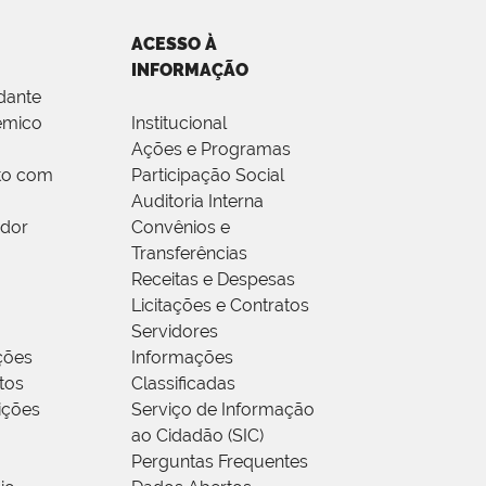
ACESSO À
INFORMAÇÃO
dante
êmico
Institucional
Ações e Programas
to com
Participação Social
Auditoria Interna
idor
Convênios e
Transferências
Receitas e Despesas
Licitações e Contratos
Servidores
ções
Informações
tos
Classificadas
rições
Serviço de Informação
ao Cidadão (SIC)
Perguntas Frequentes