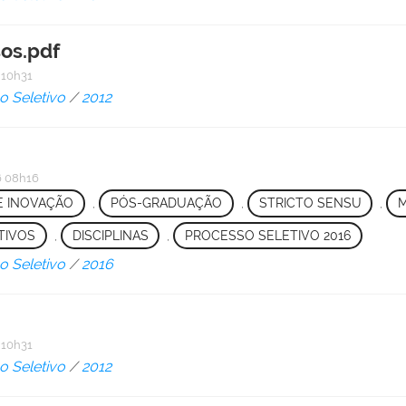
os.pdf
 10h31
o Seletivo
/
2012
 08h16
 E INOVAÇÃO
,
PÓS-GRADUAÇÃO
,
STRICTO SENSU
,
TIVOS
,
DISCIPLINAS
,
PROCESSO SELETIVO 2016
o Seletivo
/
2016
 10h31
o Seletivo
/
2012