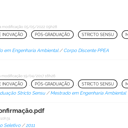
a modificação
05/05/2022 09h28
 E INOVAÇÃO
,
PÓS-GRADUAÇÃO
,
STRICTO SENSU
,
o em Engenharia Ambiental
/
Corpo Discente PPEA
a modificação
19/04/2017 16h26
 E INOVAÇÃO
,
PÓS-GRADUAÇÃO
,
STRICTO SENSU
,
M
duação Stricto Sensu
/
Mestrado em Engenharia Ambiental
onfirmação.pdf
 10h31
o Seletivo
/
2011