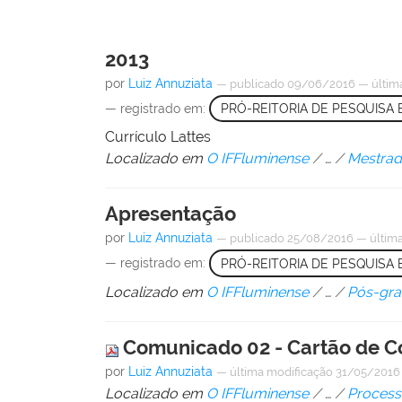
2013
por
Luiz Annuziata
—
publicado
09/06/2016
—
últim
— registrado em:
PRÓ-REITORIA DE PESQUISA
Currículo Lattes
Localizado em
O IFFluminense
/
…
/
Mestrad
Apresentação
por
Luiz Annuziata
—
publicado
25/08/2016
—
últim
— registrado em:
PRÓ-REITORIA DE PESQUISA
Localizado em
O IFFluminense
/
…
/
Pós-gra
Comunicado 02 - Cartão de C
por
Luiz Annuziata
—
última modificação
31/05/2016
Localizado em
O IFFluminense
/
…
/
Process