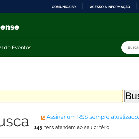
COMUNICA BR
ACESSO À INFORMAÇÃO
IR
PARA
nense
O
CONTEÚDO
Busca
Busca
al de Eventos
usca
Assinar um RSS sempre atualizado
145
itens atendem ao seu critério.