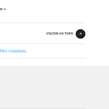
o »
VOLTAR AO TOPO
 Não Adaptada
.