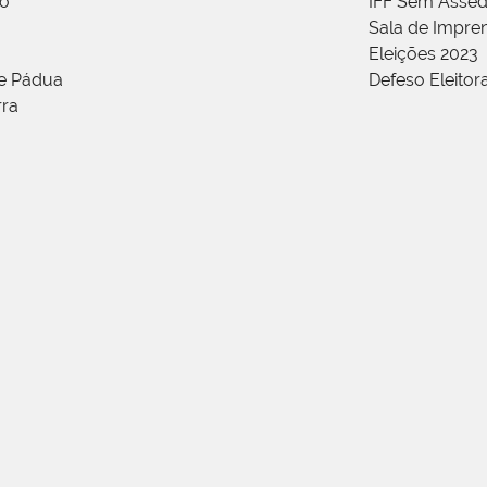
ão
IFF Sem Asséd
Sala de Impren
Eleições 2023
de Pádua
Defeso Eleitor
rra