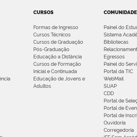
CURSOS
COMUNIDADE
Formas de Ingresso
Painel do Estu
Cursos Técnicos
Sistema Acad
Cursos de Graduação
Bibliotecas
Pós-Graduação
Relacionamen
Educação a Distância
Egressos
Cursos de Formação
Painel do Serv
Inicial e Continuada
Portal da TIC
ência
Educação de Jovens e
WebMail
Adultos
SUAP
CDD
Portal de Sele
Portal de Even
Portal de Insc
Ouvidoria
Corregedoria