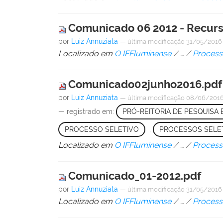
Comunicado 06 2012 - Recurs
por
Luiz Annuziata
—
última modificação
31/05/2016
Localizado em
O IFFluminense
/
…
/
Process
Comunicado02junho2016.pdf
por
Luiz Annuziata
—
última modificação
08/06/2016
— registrado em:
PRÓ-REITORIA DE PESQUISA
PROCESSO SELETIVO
,
PROCESSOS SELE
Localizado em
O IFFluminense
/
…
/
Process
Comunicado_01-2012.pdf
por
Luiz Annuziata
—
última modificação
31/05/2016
Localizado em
O IFFluminense
/
…
/
Process