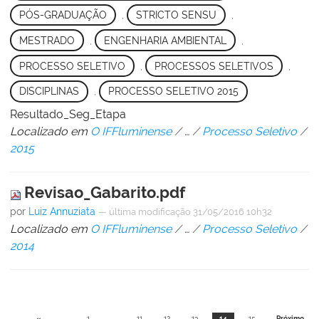
PÓS-GRADUAÇÃO
,
STRICTO SENSU
,
MESTRADO
,
ENGENHARIA AMBIENTAL
,
PROCESSO SELETIVO
,
PROCESSOS SELETIVOS
,
DISCIPLINAS
,
PROCESSO SELETIVO 2015
Resultado_Seg_Etapa
Localizado em
O IFFluminense
/
…
/
Processo Seletivo
/
2015
Revisao_Gabarito.pdf
por
Luiz Annuziata
—
última modificação
31/05/2016 10h32
Localizado em
O IFFluminense
/
…
/
Processo Seletivo
/
2014
«
1
...
11
12
13
14
15
Próximo