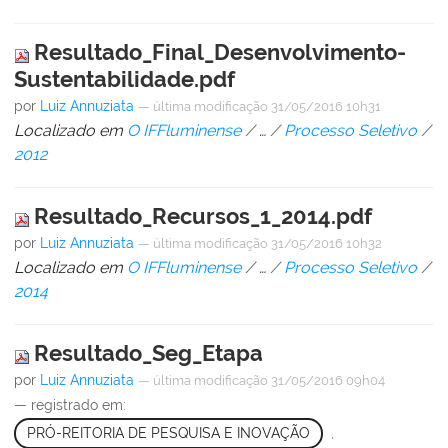
Resultado_Final_Desenvolvimento-
Sustentabilidade.pdf
por
Luiz Annuziata
—
última modificação
31/05/2016 10h31
Localizado em
O IFFluminense
/
…
/
Processo Seletivo
/
2012
Resultado_Recursos_1_2014.pdf
por
Luiz Annuziata
—
última modificação
31/05/2016 10h32
Localizado em
O IFFluminense
/
…
/
Processo Seletivo
/
2014
Resultado_Seg_Etapa
por
Luiz Annuziata
—
última modificação
31/05/2016 09h04
— registrado em:
PRÓ-REITORIA DE PESQUISA E INOVAÇÃO
,