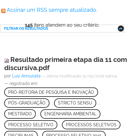
Assinar um RSS sempre atualizado.
145
itens atendem ao seu critério.
FILTRAR OS RESULTADOS
Resultado primeira etapa dia 11 com
discursiva.pdf
por
Luiz Annuziata
—
última modificação
31/05/2016 09h04
— registrado em:
PRÓ-REITORIA DE PESQUISA E INOVAÇÃO
,
PÓS-GRADUAÇÃO
,
STRICTO SENSU
,
MESTRADO
,
ENGENHARIA AMBIENTAL
,
PROCESSO SELETIVO
,
PROCESSOS SELETIVOS
,
DISCIPLINAS
,
PROCESSO SELETIVO 2015