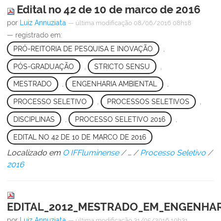
Edital no 42 de 10 de marco de 2016
por
Luiz Annuziata
—
última modificação
08/06/2016 08h18
— registrado em:
PRÓ-REITORIA DE PESQUISA E INOVAÇÃO
,
PÓS-GRADUAÇÃO
,
STRICTO SENSU
,
MESTRADO
,
ENGENHARIA AMBIENTAL
,
PROCESSO SELETIVO
,
PROCESSOS SELETIVOS
,
DISCIPLINAS
,
PROCESSO SELETIVO 2016
,
EDITAL NO 42 DE 10 DE MARCO DE 2016
Localizado em
O IFFluminense
/
…
/
Processo Seletivo
/
2016
EDITAL_2012_MESTRADO_EM_ENGENHARIA
por
Luiz Annuziata
—
última modificação
31/05/2016 10h31