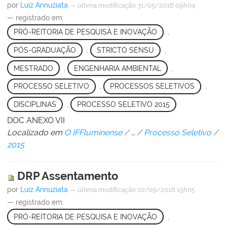
por
Luiz Annuziata
—
última modificação
31/05/2016 09h04
— registrado em:
PRÓ-REITORIA DE PESQUISA E INOVAÇÃO
,
PÓS-GRADUAÇÃO
,
STRICTO SENSU
,
MESTRADO
,
ENGENHARIA AMBIENTAL
,
PROCESSO SELETIVO
,
PROCESSOS SELETIVOS
,
DISCIPLINAS
,
PROCESSO SELETIVO 2015
DOC ANEXO VII
Localizado em
O IFFluminense
/
…
/
Processo Seletivo
/
2015
DRP Assentamento
por
Luiz Annuziata
—
última modificação
02/09/2016 15h05
— registrado em:
PRÓ-REITORIA DE PESQUISA E INOVAÇÃO
,