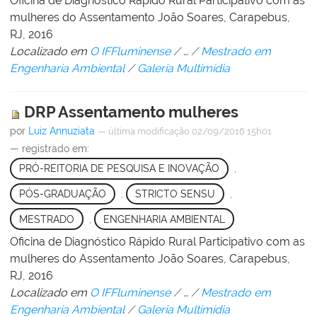
Oficina de Diagnóstico Rápido Rural Participativo com as
mulheres do Assentamento João Soares, Carapebus,
RJ, 2016
Localizado em
O IFFluminense
/
…
/
Mestrado em
Engenharia Ambiental
/
Galeria Multimídia
DRP Assentamento mulheres
por
Luiz Annuziata
—
última modificação
02/09/2016 15h01
— registrado em:
PRÓ-REITORIA DE PESQUISA E INOVAÇÃO
,
PÓS-GRADUAÇÃO
,
STRICTO SENSU
,
MESTRADO
,
ENGENHARIA AMBIENTAL
Oficina de Diagnóstico Rápido Rural Participativo com as
mulheres do Assentamento João Soares, Carapebus,
RJ, 2016
Localizado em
O IFFluminense
/
…
/
Mestrado em
Engenharia Ambiental
/
Galeria Multimídia