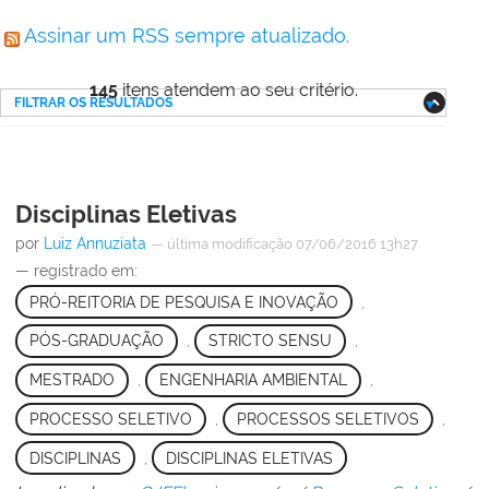
Assinar um RSS sempre atualizado.
145
itens atendem ao seu critério.
FILTRAR OS RESULTADOS
Disciplinas Eletivas
por
Luiz Annuziata
—
última modificação
07/06/2016 13h27
— registrado em:
PRÓ-REITORIA DE PESQUISA E INOVAÇÃO
,
PÓS-GRADUAÇÃO
,
STRICTO SENSU
,
MESTRADO
,
ENGENHARIA AMBIENTAL
,
PROCESSO SELETIVO
,
PROCESSOS SELETIVOS
,
DISCIPLINAS
,
DISCIPLINAS ELETIVAS