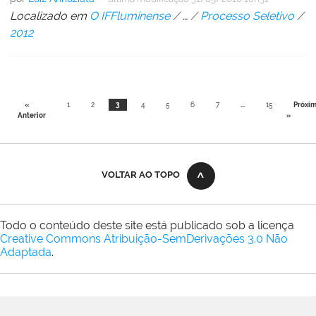
Localizado em
O IFFluminense
/
…
/
Processo Seletivo
/
2012
«
1
2
3
4
5
6
7
...
15
Próxi
Anterior
»
VOLTAR AO TOPO
Todo o conteúdo deste site está publicado sob a licença
Creative Commons Atribuição-SemDerivações 3.0 Não
Adaptada
.