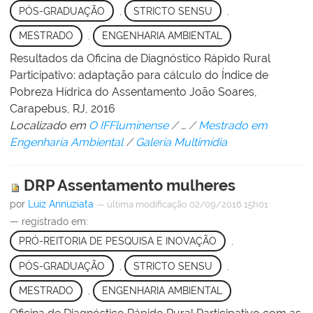
PÓS-GRADUAÇÃO
,
STRICTO SENSU
,
MESTRADO
,
ENGENHARIA AMBIENTAL
Resultados da Oficina de Diagnóstico Rápido Rural
Participativo: adaptação para cálculo do Índice de
Pobreza Hídrica do Assentamento João Soares,
Carapebus, RJ, 2016
Localizado em
O IFFluminense
/
…
/
Mestrado em
Engenharia Ambiental
/
Galeria Multimídia
DRP Assentamento mulheres
por
Luiz Annuziata
—
última modificação
02/09/2016 15h01
— registrado em:
PRÓ-REITORIA DE PESQUISA E INOVAÇÃO
,
PÓS-GRADUAÇÃO
,
STRICTO SENSU
,
MESTRADO
,
ENGENHARIA AMBIENTAL