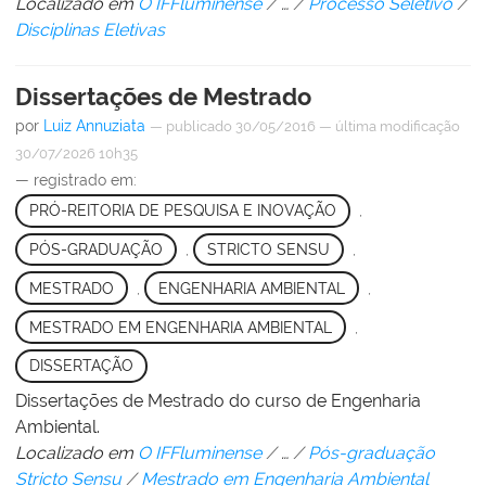
Localizado em
O IFFluminense
/
…
/
Processo Seletivo
/
Disciplinas Eletivas
Dissertações de Mestrado
por
Luiz Annuziata
—
publicado
30/05/2016
—
última modificação
30/07/2026 10h35
— registrado em:
PRÓ-REITORIA DE PESQUISA E INOVAÇÃO
,
PÓS-GRADUAÇÃO
,
STRICTO SENSU
,
MESTRADO
,
ENGENHARIA AMBIENTAL
,
MESTRADO EM ENGENHARIA AMBIENTAL
,
DISSERTAÇÃO
Dissertações de Mestrado do curso de Engenharia
Ambiental.
Localizado em
O IFFluminense
/
…
/
Pós-graduação
Stricto Sensu
/
Mestrado em Engenharia Ambiental