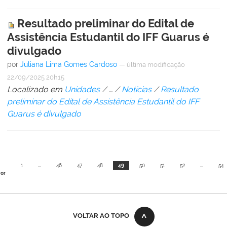
Resultado preliminar do Edital de
Assistência Estudantil do IFF Guarus é
divulgado
por
Juliana Lima Gomes Cardoso
—
última modificação
22/09/2025 20h15
Localizado em
Unidades
/
…
/
Notícias
/
Resultado
preliminar do Edital de Assistência Estudantil do IFF
Guarus é divulgado
1
...
46
47
48
49
50
51
52
...
54
ior
VOLTAR AO TOPO