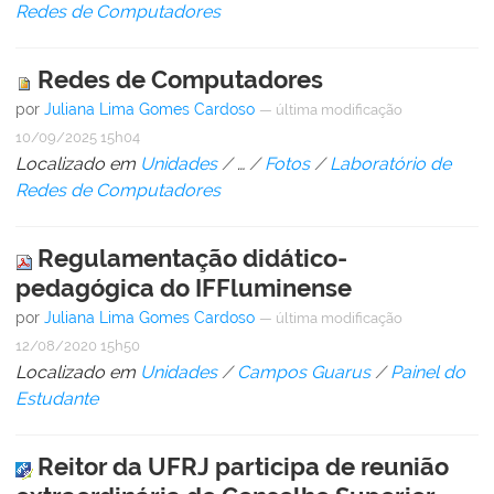
Redes de Computadores
Redes de Computadores
por
Juliana Lima Gomes Cardoso
—
última modificação
10/09/2025 15h04
Localizado em
Unidades
/
…
/
Fotos
/
Laboratório de
Redes de Computadores
Regulamentação didático-
pedagógica do IFFluminense
por
Juliana Lima Gomes Cardoso
—
última modificação
12/08/2020 15h50
Localizado em
Unidades
/
Campos Guarus
/
Painel do
Estudante
Reitor da UFRJ participa de reunião