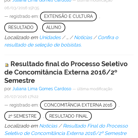
por
Juliana Lima Gomes Cardoso
—
última modificação
06/03/2016 15h35
— registrado em:
EXTENSÃO E CULTURA
,
RESULTADO
,
ALUNO
Localizado em
Unidades
/
…
/
Notícias
/
Confira o
resultado de seleção de bolsistas.
Resultado final do Processo Seletivo
de Concomitância Externa 2016/2º
Semestre
por
Juliana Lima Gomes Cardoso
—
última modificação
26/07/2016 17h22
— registrado em:
CONCOMITÂNCIA EXTERNA 2016
,
2º SEMESTRE
,
RESULTADO FINAL
Localizado em
Notícias
/
Resultado Final do Processo
Seletivo de Concomitância Externa 2016/2º Semestre