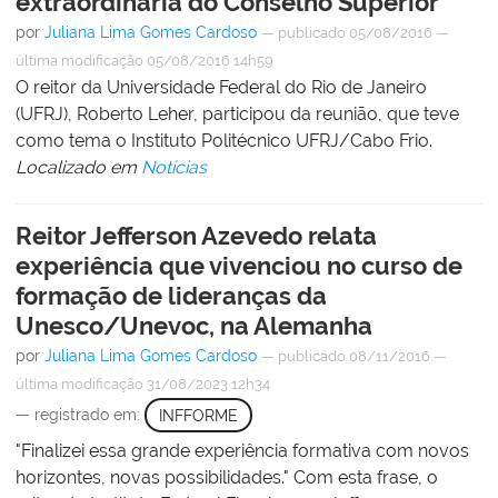
extraordinária do Conselho Superior
por
Juliana Lima Gomes Cardoso
—
publicado
05/08/2016
—
última modificação
05/08/2016 14h59
O reitor da Universidade Federal do Rio de Janeiro
(UFRJ), Roberto Leher, participou da reunião, que teve
como tema o Instituto Politécnico UFRJ/Cabo Frio.
Localizado em
Notícias
Reitor Jefferson Azevedo relata
experiência que vivenciou no curso de
formação de lideranças da
Unesco/Unevoc, na Alemanha
por
Juliana Lima Gomes Cardoso
—
publicado
08/11/2016
—
última modificação
31/08/2023 12h34
— registrado em:
INFFORME
"Finalizei essa grande experiência formativa com novos
horizontes, novas possibilidades." Com esta frase, o