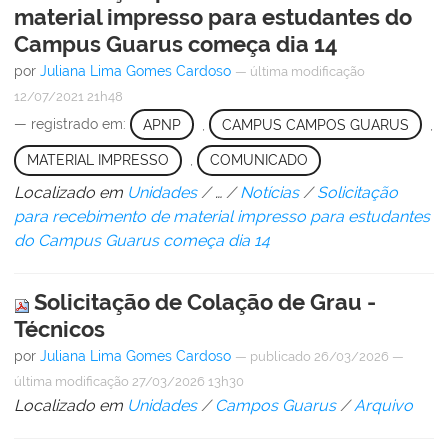
material impresso para estudantes do
Campus Guarus começa dia 14
por
Juliana Lima Gomes Cardoso
—
última modificação
12/07/2021 21h48
— registrado em:
APNP
,
CAMPUS CAMPOS GUARUS
,
MATERIAL IMPRESSO
,
COMUNICADO
Localizado em
Unidades
/
…
/
Notícias
/
Solicitação
para recebimento de material impresso para estudantes
do Campus Guarus começa dia 14
Solicitação de Colação de Grau -
Técnicos
por
Juliana Lima Gomes Cardoso
—
publicado
26/03/2026
—
última modificação
27/03/2026 13h30
Localizado em
Unidades
/
Campos Guarus
/
Arquivo