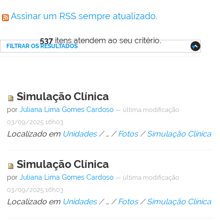
Assinar um RSS sempre atualizado.
537
itens atendem ao seu critério.
FILTRAR OS RESULTADOS
Simulação Clínica
por
Juliana Lima Gomes Cardoso
—
última modificação
03/09/2025 16h03
Localizado em
Unidades
/
…
/
Fotos
/
Simulação Clínica
Simulação Clínica
por
Juliana Lima Gomes Cardoso
—
última modificação
03/09/2025 16h03
Localizado em
Unidades
/
…
/
Fotos
/
Simulação Clínica