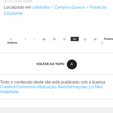
16/04/2025 09h46
Localizado em
Unidades
/
Campos Guarus
/
Painel do
Estudante
«
1
...
49
50
51
52
53
54
Próxim
Anterior
»
VOLTAR AO TOPO
Todo o conteúdo deste site está publicado sob a licença
Creative Commons Atribuição-SemDerivações 3.0 Não
Adaptada
.