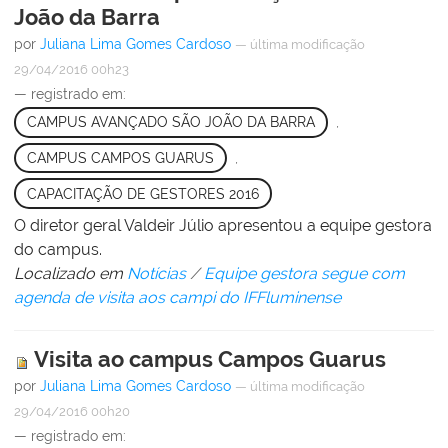
João da Barra
por
Juliana Lima Gomes Cardoso
—
última modificação
29/04/2016 00h23
— registrado em:
CAMPUS AVANÇADO SÃO JOÃO DA BARRA
,
CAMPUS CAMPOS GUARUS
,
CAPACITAÇÃO DE GESTORES 2016
O diretor geral Valdeir Júlio apresentou a equipe gestora
do campus.
Localizado em
Notícias
/
Equipe gestora segue com
agenda de visita aos campi do IFFluminense
Visita ao campus Campos Guarus
por
Juliana Lima Gomes Cardoso
—
última modificação
29/04/2016 00h20
— registrado em: