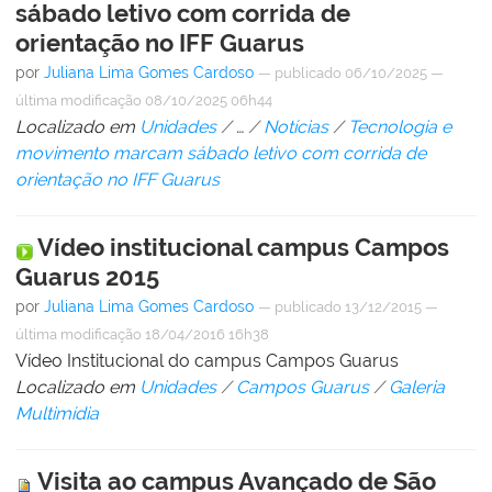
sábado letivo com corrida de
orientação no IFF Guarus
por
Juliana Lima Gomes Cardoso
—
publicado
06/10/2025
—
última modificação
08/10/2025 06h44
Localizado em
Unidades
/
…
/
Notícias
/
Tecnologia e
movimento marcam sábado letivo com corrida de
orientação no IFF Guarus
Vídeo institucional campus Campos
Guarus 2015
por
Juliana Lima Gomes Cardoso
—
publicado
13/12/2015
—
última modificação
18/04/2016 16h38
Vídeo Institucional do campus Campos Guarus
Localizado em
Unidades
/
Campos Guarus
/
Galeria
Multimídia
Visita ao campus Avançado de São