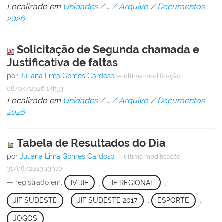
Localizado em
Unidades
/
…
/
Arquivo
/
Documentos
2026
Solicitação de Segunda chamada e
Justificativa de faltas
por
Juliana Lima Gomes Cardoso
—
última modificação
08/04/2026 14h53
Localizado em
Unidades
/
…
/
Arquivo
/
Documentos
2026
Tabela de Resultados do Dia
por
Juliana Lima Gomes Cardoso
—
última modificação
31/08/2023 13h20
— registrado em:
IV JIF
,
JIF REGIONAL
,
JIF SUDESTE
,
JIF SUDESTE 2017
,
ESPORTE
,
JOGOS