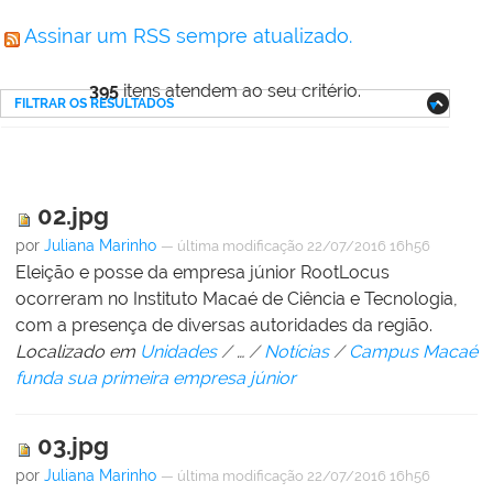
Assinar um RSS sempre atualizado.
395
itens atendem ao seu critério.
FILTRAR OS RESULTADOS
02.jpg
por
Juliana Marinho
—
última modificação
22/07/2016 16h56
Eleição e posse da empresa júnior RootLocus
ocorreram no Instituto Macaé de Ciência e Tecnologia,
com a presença de diversas autoridades da região.
Localizado em
Unidades
/
…
/
Notícias
/
Campus Macaé
funda sua primeira empresa júnior
03.jpg
por
Juliana Marinho
—
última modificação
22/07/2016 16h56