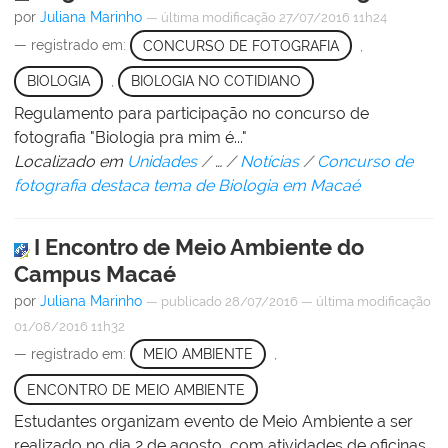
por
Juliana Marinho
—
última modificação
27/07/2016 11h24
— registrado em:
CONCURSO DE FOTOGRAFIA
,
BIOLOGIA
,
BIOLOGIA NO COTIDIANO
Regulamento para participação no concurso de
fotografia "Biologia pra mim é..."
Localizado em
Unidades
/
…
/
Notícias
/
Concurso de
fotografia destaca tema de Biologia em Macaé
I Encontro de Meio Ambiente do
Campus Macaé
por
Juliana Marinho
—
publicado
28/07/2016
—
última modificação
01/08/2016 11h32
— registrado em:
MEIO AMBIENTE
,
ENCONTRO DE MEIO AMBIENTE
Estudantes organizam evento de Meio Ambiente a ser
realizado no dia 2 de agosto, com atividades de oficinas,