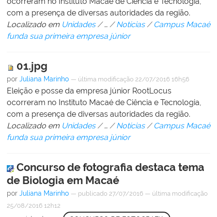
ocorreram no Instituto Macaé de Ciência e Tecnologia,
com a presença de diversas autoridades da região.
Localizado em
Unidades
/
…
/
Notícias
/
Campus Macaé
funda sua primeira empresa júnior
01.jpg
por
Juliana Marinho
—
última modificação
22/07/2016 16h56
Eleição e posse da empresa júnior RootLocus
ocorreram no Instituto Macaé de Ciência e Tecnologia,
com a presença de diversas autoridades da região.
Localizado em
Unidades
/
…
/
Notícias
/
Campus Macaé
funda sua primeira empresa júnior
Concurso de fotografia destaca tema
de Biologia em Macaé
por
Juliana Marinho
—
publicado
27/07/2016
—
última modificação
25/08/2016 12h12