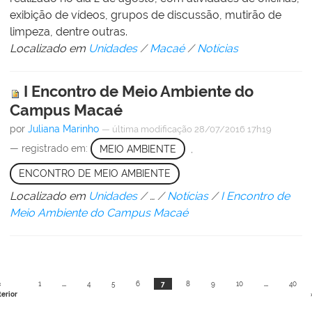
exibição de vídeos, grupos de discussão, mutirão de
limpeza, dentre outras.
Localizado em
Unidades
/
Macaé
/
Notícias
I Encontro de Meio Ambiente do
Campus Macaé
por
Juliana Marinho
—
última modificação
28/07/2016 17h19
— registrado em:
MEIO AMBIENTE
,
ENCONTRO DE MEIO AMBIENTE
Localizado em
Unidades
/
…
/
Notícias
/
I Encontro de
Meio Ambiente do Campus Macaé
«
1
...
4
5
6
7
8
9
10
...
40
erior