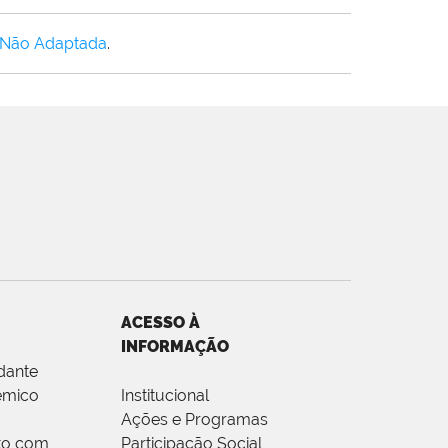
 Não Adaptada
.
ACESSO À
INFORMAÇÃO
dante
êmico
Institucional
Ações e Programas
to com
Participação Social