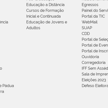
Educação a Distância
Egressos
Cursos de Formação
Painel do Serv
Inicial e Continuada
Portal da TIC
ência
Educação de Jovens e
WebMail
Adultos
SUAP
CDD
Portal de Sele
Portal de Even
Portal de Insc
Ouvidoria
Corregedoria
ão
IFF Sem Asséd
Sala de Impren
Eleições 2023
de Pádua
Defeso Eleitor
rra