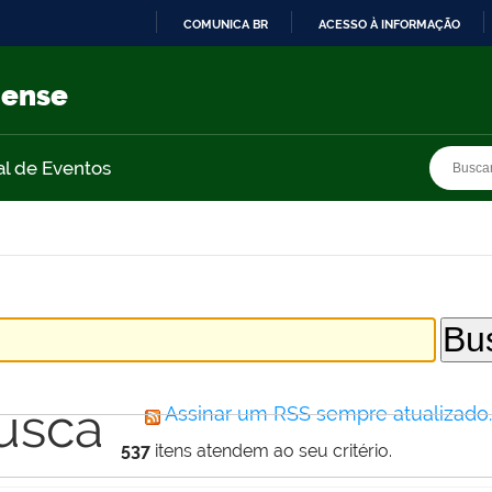
COMUNICA BR
ACESSO À INFORMAÇÃO
IR
PARA
nense
O
CONTEÚDO
Busca
Busca
al de Eventos
usca
Assinar um RSS sempre atualizado
537
itens atendem ao seu critério.