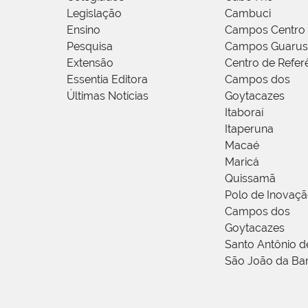
Legislação
Cambuci
Ensino
Campos Centro
Pesquisa
Campos Guarus
Extensão
Centro de Refer
Essentia Editora
Campos dos
Últimas Notícias
Goytacazes
Itaboraí
Itaperuna
Macaé
Maricá
Quissamã
Polo de Inovaç
Campos dos
Goytacazes
Santo Antônio 
São João da Ba