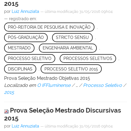
2015
por
Luiz Annuziata
—
última modificação
31/05/2016 09h04
— registrado em:
PRÓ-REITORIA DE PESQUISA E INOVAÇÃO
,
PÓS-GRADUAÇÃO
,
STRICTO SENSU
,
MESTRADO
,
ENGENHARIA AMBIENTAL
,
PROCESSO SELETIVO
,
PROCESSOS SELETIVOS
,
DISCIPLINAS
,
PROCESSO SELETIVO 2015
Prova Seleção Mestrado Objetivas 2015
Localizado em
O IFFluminense
/
…
/
Processo Seletivo
/
2015
Prova Seleção Mestrado Discursivas
2015
por
Luiz Annuziata
—
última modificação
31/05/2016 09h04