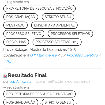
— registrado em:
PRÓ-REITORIA DE PESQUISA E INOVAÇÃO
,
PÓS-GRADUAÇÃO
,
STRICTO SENSU
,
MESTRADO
,
ENGENHARIA AMBIENTAL
,
PROCESSO SELETIVO
,
PROCESSOS SELETIVOS
,
DISCIPLINAS
,
PROCESSO SELETIVO 2015
Prova Seleção Mestrado Discursivas 2015
Localizado em
O IFFluminense
/
…
/
Processo Seletivo
/
2015
Resultado Final
por
Luiz Annuziata
—
última modificação
31/05/2016 09h04
— registrado em:
PRÓ-REITORIA DE PESQUISA E INOVAÇÃO
,
PÓS-GRADUAÇÃO
,
STRICTO SENSU
,