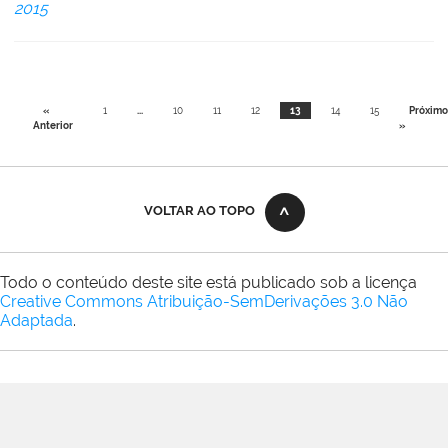
2015
«
1
...
10
11
12
13
14
15
Próximo
Anterior
»
VOLTAR AO TOPO
Todo o conteúdo deste site está publicado sob a licença
Creative Commons Atribuição-SemDerivações 3.0 Não
Adaptada
.