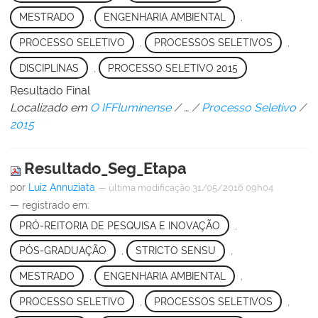
MESTRADO
,
ENGENHARIA AMBIENTAL
,
PROCESSO SELETIVO
,
PROCESSOS SELETIVOS
,
DISCIPLINAS
,
PROCESSO SELETIVO 2015
Resultado Final
Localizado em
O IFFluminense
/
…
/
Processo Seletivo
/
2015
Resultado_Seg_Etapa
por
Luiz Annuziata
—
última modificação
31/05/2016 09h04
— registrado em:
PRÓ-REITORIA DE PESQUISA E INOVAÇÃO
,
PÓS-GRADUAÇÃO
,
STRICTO SENSU
,
MESTRADO
,
ENGENHARIA AMBIENTAL
,
PROCESSO SELETIVO
,
PROCESSOS SELETIVOS
,