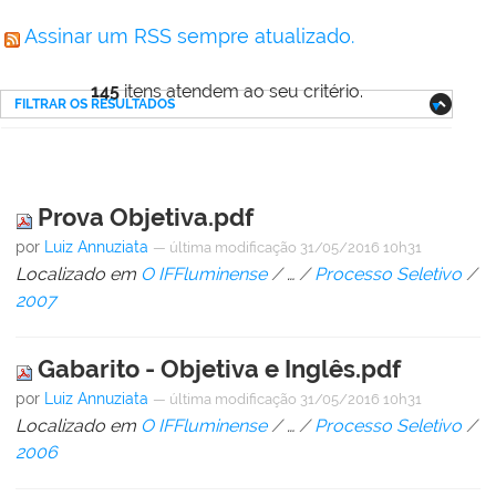
Assinar um RSS sempre atualizado.
145
itens atendem ao seu critério.
FILTRAR OS RESULTADOS
Prova Objetiva.pdf
por
Luiz Annuziata
—
última modificação
31/05/2016 10h31
Localizado em
O IFFluminense
/
…
/
Processo Seletivo
/
2007
Gabarito - Objetiva e Inglês.pdf
por
Luiz Annuziata
—
última modificação
31/05/2016 10h31
Localizado em
O IFFluminense
/
…
/
Processo Seletivo
/
2006