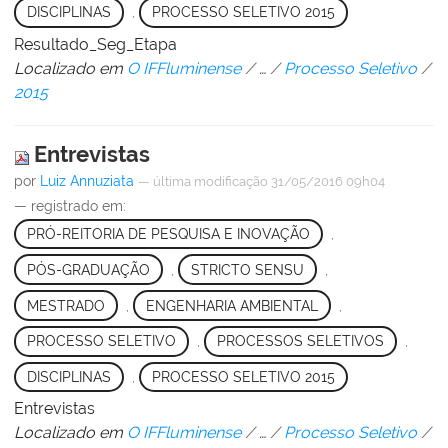
DISCIPLINAS
,
PROCESSO SELETIVO 2015
Resultado_Seg_Etapa
Localizado em
O IFFluminense
/
…
/
Processo Seletivo
/
2015
Entrevistas
por
Luiz Annuziata
—
última modificação
31/05/2016 09h04
— registrado em:
PRÓ-REITORIA DE PESQUISA E INOVAÇÃO
,
PÓS-GRADUAÇÃO
,
STRICTO SENSU
,
MESTRADO
,
ENGENHARIA AMBIENTAL
,
PROCESSO SELETIVO
,
PROCESSOS SELETIVOS
,
DISCIPLINAS
,
PROCESSO SELETIVO 2015
Entrevistas
Localizado em
O IFFluminense
/
…
/
Processo Seletivo
/