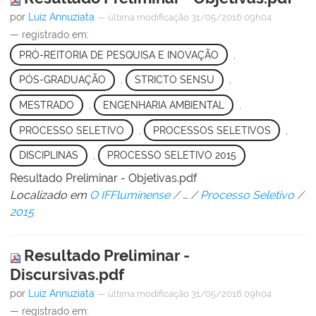
por
Luiz Annuziata
—
última modificação
31/05/2016 09h04
— registrado em:
PRÓ-REITORIA DE PESQUISA E INOVAÇÃO
,
PÓS-GRADUAÇÃO
,
STRICTO SENSU
,
MESTRADO
,
ENGENHARIA AMBIENTAL
,
PROCESSO SELETIVO
,
PROCESSOS SELETIVOS
,
DISCIPLINAS
,
PROCESSO SELETIVO 2015
Resultado Preliminar - Objetivas.pdf
Localizado em
O IFFluminense
/
…
/
Processo Seletivo
/
2015
Resultado Preliminar -
Discursivas.pdf
por
Luiz Annuziata
—
última modificação
31/05/2016 09h04
— registrado em: