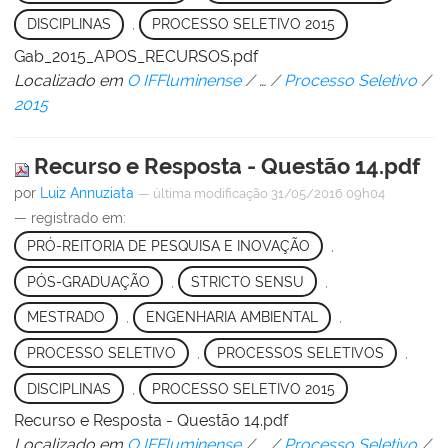
DISCIPLINAS
,
PROCESSO SELETIVO 2015
Gab_2015_APOS_RECURSOS.pdf
Localizado em
O IFFluminense
/
…
/
Processo Seletivo
/
2015
Recurso e Resposta - Questão 14.pdf
por
Luiz Annuziata
—
última modificação
31/05/2016 09h04
— registrado em:
PRÓ-REITORIA DE PESQUISA E INOVAÇÃO
,
PÓS-GRADUAÇÃO
,
STRICTO SENSU
,
MESTRADO
,
ENGENHARIA AMBIENTAL
,
PROCESSO SELETIVO
,
PROCESSOS SELETIVOS
,
DISCIPLINAS
,
PROCESSO SELETIVO 2015
Recurso e Resposta - Questão 14.pdf
Localizado em
O IFFluminense
/
…
/
Processo Seletivo
/