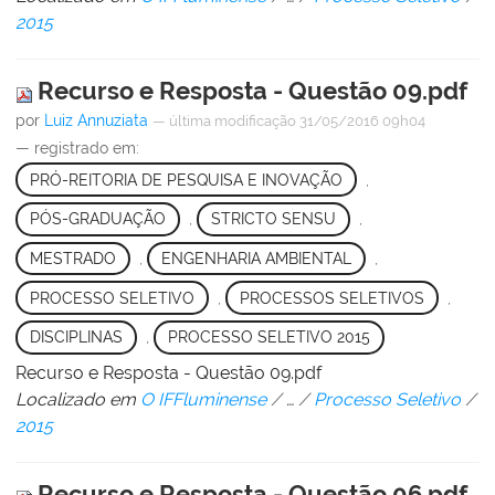
2015
Recurso e Resposta - Questão 09.pdf
por
Luiz Annuziata
—
última modificação
31/05/2016 09h04
— registrado em:
PRÓ-REITORIA DE PESQUISA E INOVAÇÃO
,
PÓS-GRADUAÇÃO
,
STRICTO SENSU
,
MESTRADO
,
ENGENHARIA AMBIENTAL
,
PROCESSO SELETIVO
,
PROCESSOS SELETIVOS
,
DISCIPLINAS
,
PROCESSO SELETIVO 2015
Recurso e Resposta - Questão 09.pdf
Localizado em
O IFFluminense
/
…
/
Processo Seletivo
/
2015
Recurso e Resposta - Questão 06.pdf