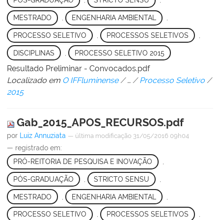
PÓS-GRADUAÇÃO
,
STRICTO SENSU
,
MESTRADO
,
ENGENHARIA AMBIENTAL
,
PROCESSO SELETIVO
,
PROCESSOS SELETIVOS
,
DISCIPLINAS
,
PROCESSO SELETIVO 2015
Resultado Preliminar - Convocados.pdf
Localizado em
O IFFluminense
/
…
/
Processo Seletivo
/
2015
Gab_2015_APOS_RECURSOS.pdf
por
Luiz Annuziata
—
última modificação
31/05/2016 09h04
— registrado em:
PRÓ-REITORIA DE PESQUISA E INOVAÇÃO
,
PÓS-GRADUAÇÃO
,
STRICTO SENSU
,
MESTRADO
,
ENGENHARIA AMBIENTAL
,
PROCESSO SELETIVO
,
PROCESSOS SELETIVOS
,