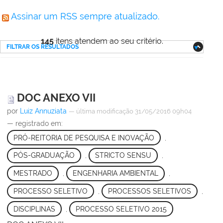
Assinar um RSS sempre atualizado.
145
itens atendem ao seu critério.
FILTRAR OS RESULTADOS
DOC ANEXO VII
por
Luiz Annuziata
—
última modificação
31/05/2016 09h04
— registrado em:
PRÓ-REITORIA DE PESQUISA E INOVAÇÃO
,
PÓS-GRADUAÇÃO
,
STRICTO SENSU
,
MESTRADO
,
ENGENHARIA AMBIENTAL
,
PROCESSO SELETIVO
,
PROCESSOS SELETIVOS
,
DISCIPLINAS
,
PROCESSO SELETIVO 2015