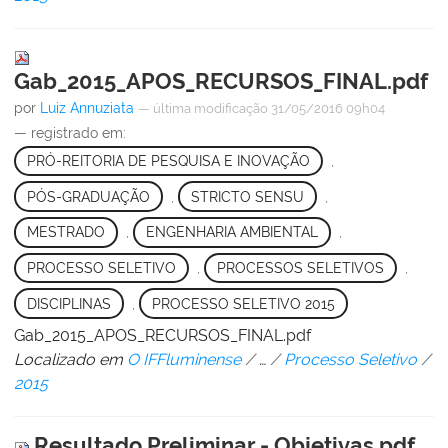
Gab_2015_APOS_RECURSOS_FINAL.pdf
por
Luiz Annuziata
—
última modificação
31/05/2016 09h04
— registrado em:
PRÓ-REITORIA DE PESQUISA E INOVAÇÃO
,
PÓS-GRADUAÇÃO
,
STRICTO SENSU
,
MESTRADO
,
ENGENHARIA AMBIENTAL
,
PROCESSO SELETIVO
,
PROCESSOS SELETIVOS
,
DISCIPLINAS
,
PROCESSO SELETIVO 2015
Gab_2015_APOS_RECURSOS_FINAL.pdf
Localizado em
O IFFluminense
/
…
/
Processo Seletivo
/
2015
Resultado Preliminar - Objetivas.pdf