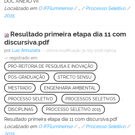
DOC ANEXO VII
Localizado em
O IFFluminense
/
…
/
Processo Seletivo
/
2015
Resultado primeira etapa dia 11 com
discursiva.pdf
por
Luiz Annuziata
—
última modificação
31/05/2016 09h04
— registrado em:
PRÓ-REITORIA DE PESQUISA E INOVAÇÃO
,
PÓS-GRADUAÇÃO
,
STRICTO SENSU
,
MESTRADO
,
ENGENHARIA AMBIENTAL
,
PROCESSO SELETIVO
,
PROCESSOS SELETIVOS
,
DISCIPLINAS
,
PROCESSO SELETIVO 2015
Resultado primeira etapa dia 11 com discursiva.pdf
Localizado em
O IFFluminense
/
…
/
Processo Seletivo
/
2015