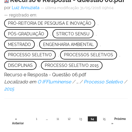
por
Luiz Annuziata
—
última modificação
31/05/2016 09h04
— registrado em:
PRÓ-REITORIA DE PESQUISA E INOVAÇÃO
,
PÓS-GRADUAÇÃO
,
STRICTO SENSU
,
MESTRADO
,
ENGENHARIA AMBIENTAL
,
PROCESSO SELETIVO
,
PROCESSOS SELETIVOS
,
DISCIPLINAS
,
PROCESSO SELETIVO 2015
Recurso e Resposta - Questão 06.pdf
Localizado em
O IFFluminense
/
…
/
Processo Seletivo
/
2015
«
1
...
11
12
13
14
15
Próximo
Anterior
»