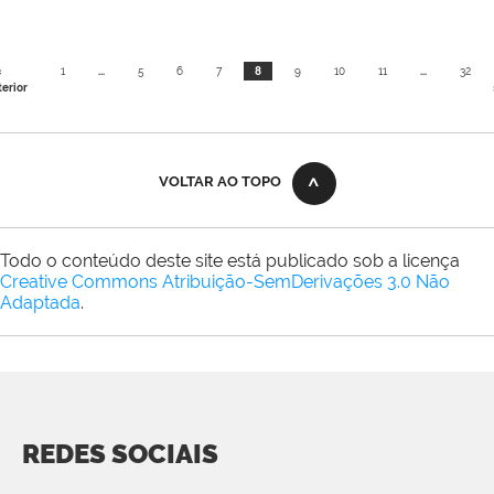
«
1
...
5
6
7
8
9
10
11
...
32
erior
VOLTAR AO TOPO
Todo o conteúdo deste site está publicado sob a licença
Creative Commons Atribuição-SemDerivações 3.0 Não
Adaptada
.
REDES SOCIAIS