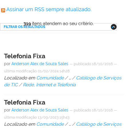
Assinar um RSS sempre atualizado.
319
itens atendem ao seu critério.
FILTRAR OS RESULTADOS
Telefonia Fixa
por
Anderson Alex de Souza Sales
—
publicado
18/10/2016
—
última modificação
01/02/2024 14h28
Localizado em
Comunidade
/
…
/
Catálogo de Serviços
de TIC
/
Rede, Internet e Telefonia
Telefonia Fixa
por
Anderson Alex de Souza Sales
—
publicado
18/10/2016
—
última modificação
13/09/2023 15h43
Localizado em
Comunidade
/
…
/
Catálogo de Serviços