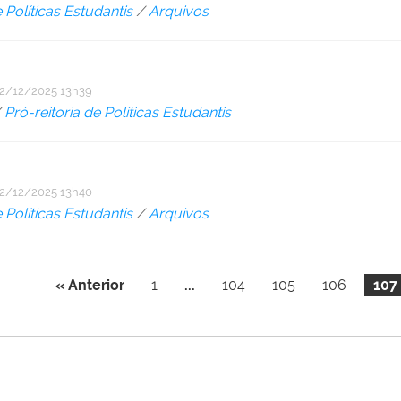
e Políticas Estudantis
/
Arquivos
2/12/2025 13h39
/
Pró-reitoria de Políticas Estudantis
2/12/2025 13h40
e Políticas Estudantis
/
Arquivos
« Anterior
1
...
104
105
106
107