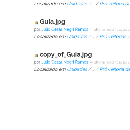
Localizado em
Unidades
/
…
/
Pró-reitoria d
Guia.jpg
por
Julio Cezar Negri Ramos
—
última modificação
1
Localizado em
Unidades
/
…
/
Pró-reitorias
copy_of_Guia.jpg
por
Julio Cezar Negri Ramos
—
última modificação
1
Localizado em
Unidades
/
…
/
Pró-reitoria d