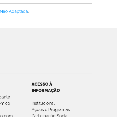
 Não Adaptada
.
ACESSO À
INFORMAÇÃO
dante
êmico
Institucional
Ações e Programas
to com
Participação Social