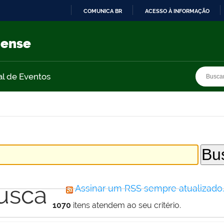
COMUNICA BR
ACESSO À INFORMAÇÃO
IR
PARA
nense
O
CONTEÚDO
Busca
Busca
al de Eventos
usca
Assinar um RSS sempre atualizado
1070
itens atendem ao seu critério.