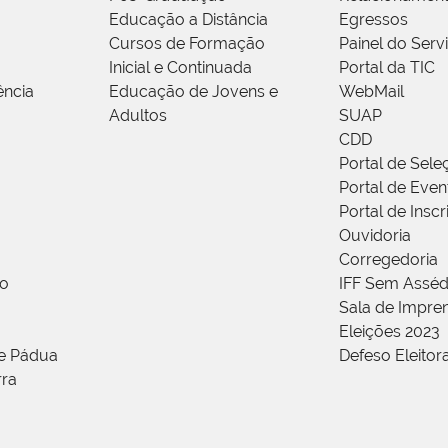
Educação a Distância
Egressos
Cursos de Formação
Painel do Serv
Inicial e Continuada
Portal da TIC
ência
Educação de Jovens e
WebMail
Adultos
SUAP
CDD
Portal de Sele
Portal de Even
Portal de Insc
Ouvidoria
Corregedoria
ão
IFF Sem Asséd
Sala de Impren
Eleições 2023
de Pádua
Defeso Eleitor
rra