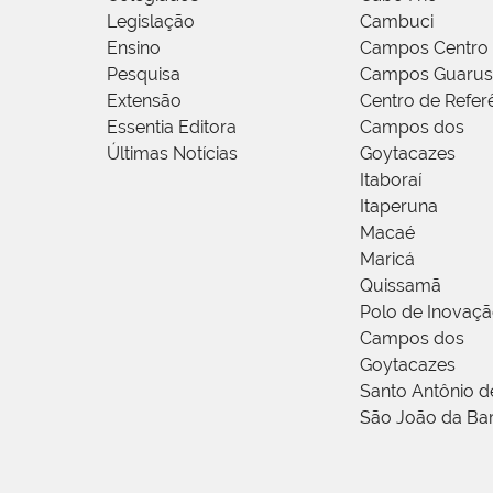
Legislação
Cambuci
Ensino
Campos Centro
Pesquisa
Campos Guarus
Extensão
Centro de Refer
Essentia Editora
Campos dos
Últimas Notícias
Goytacazes
Itaboraí
Itaperuna
Macaé
Maricá
Quissamã
Polo de Inovaç
Campos dos
Goytacazes
Santo Antônio 
São João da Ba