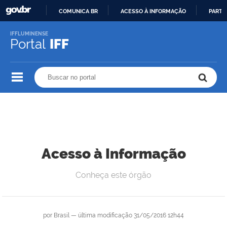
COMUNICA BR
ACESSO À INFORMAÇÃO
PARTI
IR
IFFLUMINENSE
PARA
Portal
IFF
O
CONTEÚDO
Buscar no portal
Buscar no portal
Acesso à Informação
Conheça este órgão
por
Brasil
—
última modificação
31/05/2016 12h44