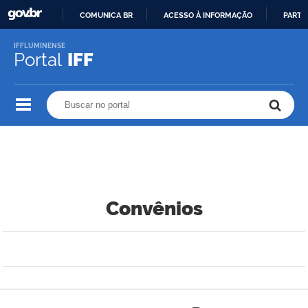
COMUNICA BR
ACESSO À INFORMAÇÃO
PARTI
IR
IFFLUMINENSE
PARA
Portal
IFF
O
CONTEÚDO
Buscar no portal
Buscar no portal
Convênios